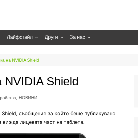
Лайфстайл
Други
За нас
гии
Екстремно
НОВИНИ
Партньори
Игри
СТАТИИ
Контакти
ка на NVIDIA Shield
рт
Smart home
Направи си сам
 NVIDIA Shield
Осветление
Помощна информация
Отопление/климатизация
UFO
ройства
,
НОВИНИ
Образование
Бизнес
 Shield, съобщение за който беше публикувано
 вижда лицевата част на таблета.