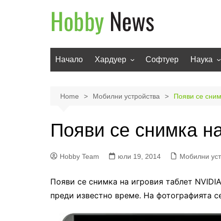
Skip
to
content
Начало
Хардуер
Софтуер
Наука
Мобилни устройства
Техноло
Телевизори
Роботи
Home
Мобилни устройства
Появи се сним
Аудио
Транспо
Появи се снимка на
Фото и видео
Hobby Team
юли 19, 2014
Мобилни уст
Появи се снимка на игровия таблет NVIDIA
преди известно време. На фотографията се