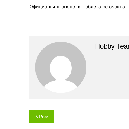
Официалният анонс на таблета се очаква к
Hobby Te
Навигация
Prev