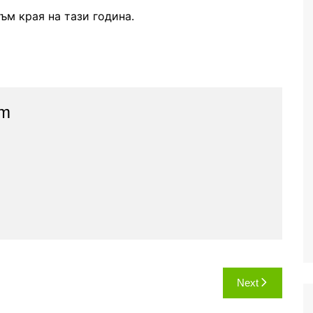
ъм края на тази година.
am
Next