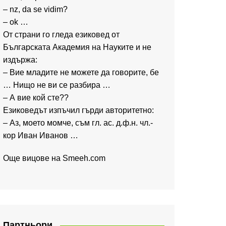
– nz, da se vidim?
– ok …
От страни го гледа езиковед от
Българската Академия на Науките и не
издържа:
– Вие младите не можете да говорите, бе
… Нищо не ви се разбира …
– А вие кой сте??
Езиковедът изпъчил гърди авторитетно:
– Аз, моето момче, съм гл. ас. д.ф.н. чл.-
кор Иван Иванов …
Още вицове на
Smeeh.com
Партньори