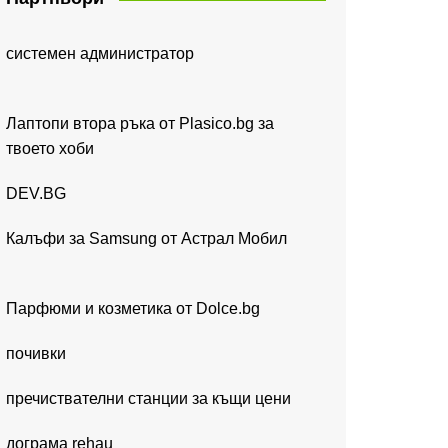
системен администратор
Лаптопи втора ръка от Plasico.bg за
твоето хоби
DEV.BG
Калъфи за Samsung от Астрал Мобил
Парфюми и козметика от Dolce.bg
почивки
пречиствателни станции за къщи цени
дограма rehau