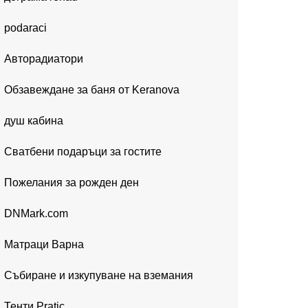
podaraci
Авторадиатори
Обзавеждане за баня от Keranova
душ кабина
Сватбени подаръци за гостите
Пожелания за рожден ден
DNMark.com
Матраци Варна
Събиране и изкупуване на вземания
Тенти Pratic