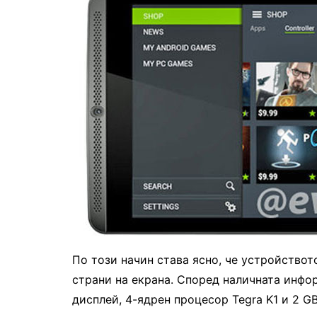
По този начин става ясно, че устройствот
страни на екрана. Според наличната инфор
дисплей, 4-ядрен процесор Tegra K1 и 2 G