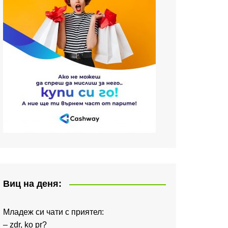
Виц на деня:
Младеж си чати с приятел:
– zdr, ko pr?