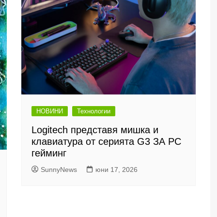
НОВИНИ
Технологии
Logitech представя мишка и
клавиатура от серията G3 ЗА PC
гейминг
SunnyNews
юни 17, 2026