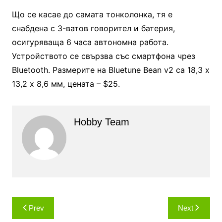
Що се касае до самата тонколонка, тя е
снабдена с 3-ватов говорител и батерия,
осигуряваща 6 часа автономна работа.
Устройството се свързва със смартфона чрез
Bluetooth. Размерите на Bluetune Bean v2 са 18,3 х
13,2 х 8,6 мм, цената – $25.
Hobby Team
Навигация
Prev
Next