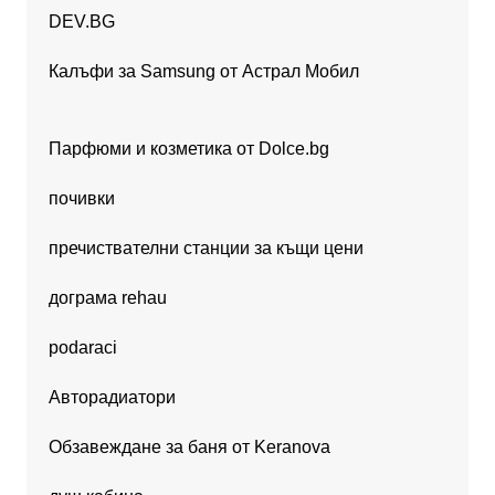
DEV.BG
Калъфи за Samsung от Астрал Мобил
Парфюми и козметика от Dolce.bg
почивки
пречиствателни станции за къщи цени
дограма rehau
podaraci
Авторадиатори
Обзавеждане за баня от Keranova