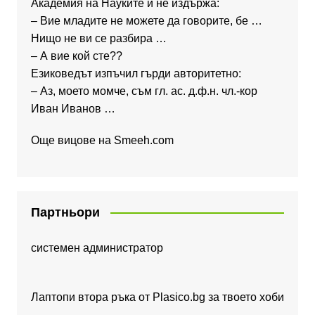
Академия на Науките и не издържа:
– Вие младите не можете да говорите, бе …
Нищо не ви се разбира …
– А вие кой сте??
Езиковедът изпъчил гърди авторитетно:
– Аз, моето момче, съм гл. ас. д.ф.н. чл.-кор
Иван Иванов …
Още вицове на
Smeeh.com
Партньори
системен администратор
Лаптопи втора ръка от Plasico.bg за твоето хоби