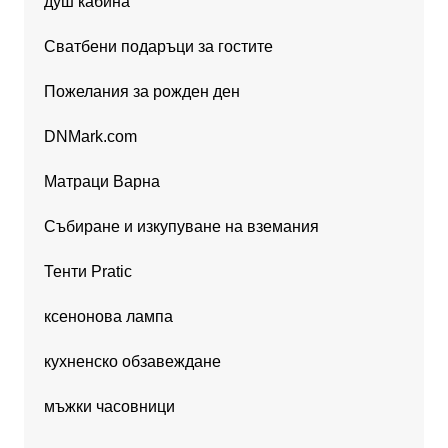
душ кабина
Сватбени подаръци за гостите
Пожелания за рожден ден
DNMark.com
Матраци Варна
Събиране и изкупуване на вземания
Тенти Pratic
ксенонова лампа
кухненско обзавеждане
мъжки часовници