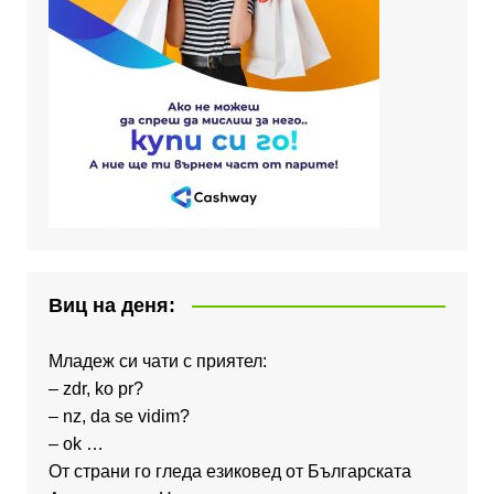
Виц на деня:
Младеж си чати с приятел:
– zdr, ko pr?
– nz, da se vidim?
– ok …
От страни го гледа езиковед от Българската