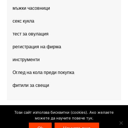
мъжки часовници
секс кукла
тест за овулация
регистрация на фирма
инструменти
Оглед на кола преди покупка
фитили за свещи
Този сайт използва бисквитки (cookies). Ако желаете
можете да научите повече тук.
Copyright © 2026 Hobby News. All rights reserved.