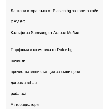
Лаптопи втора ръка от Plasico.bg за твоето хоби
DEV.BG
Калъфи за Samsung от Астрал Мобил
Парфюми и козметика от Dolce.bg
почивки
пречиствателни станции за къщи цени
дограма rehau
podaraci
Авторадиатори