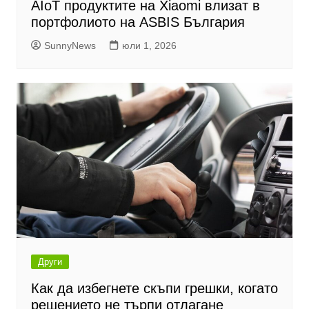
AIoT продуктите на Xiaomi влизат в
портфолиото на ASBIS България
SunnyNews
юли 1, 2026
Други
Как да избегнете скъпи грешки, когато
решението не търпи отлагане