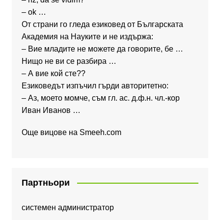
– ok …
От страни го гледа езиковед от Българската
Академия на Науките и не издържа:
– Вие младите не можете да говорите, бе …
Нищо не ви се разбира …
– А вие кой сте??
Езиковедът изпъчил гърди авторитетно:
– Аз, моето момче, съм гл. ас. д.ф.н. чл.-кор
Иван Иванов …
Още вицове на
Smeeh.com
Партньори
системен администратор