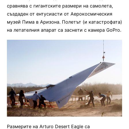
сравнява с гигантските размери на самолета,
създаден от ентусиасти от Аерокосмическия
музей Пима в Аризона. Полетът (и катастрофата)
на летателния апарат са заснети с камера GoPro.
Размерите на Arturo Desert Eagle са