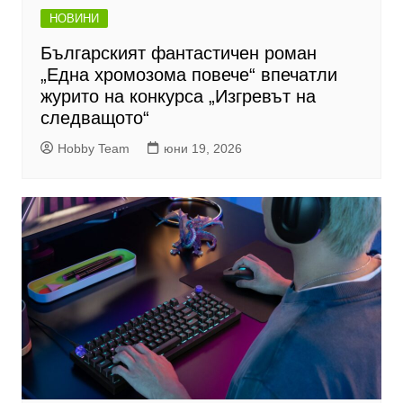
НОВИНИ
Българският фантастичен роман
„Една хромозома повече“ впечатли
журито на конкурса „Изгревът на
следващото“
Hobby Team
юни 19, 2026