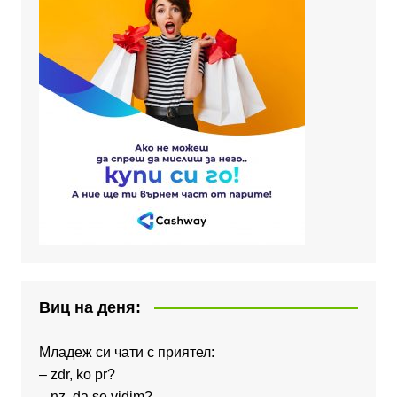
Виц на деня:
Младеж си чати с приятел:
– zdr, ko pr?
– nz, da se vidim?