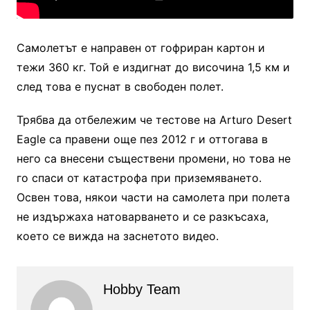
Самолетът е направен от гофриран картон и
тежи 360 кг. Той е издигнат до височина 1,5 км и
след това е пуснат в свободен полет.
Трябва да отбележим че тестове на Arturo Desert
Eagle са правени още пез 2012 г и оттогава в
него са внесени съществени промени, но това не
го спаси от катастрофа при приземяването.
Освен това, някои части на самолета при полета
не издържаха натоварването и се разкъсаха,
което се вижда на заснетото видео.
Hobby Team