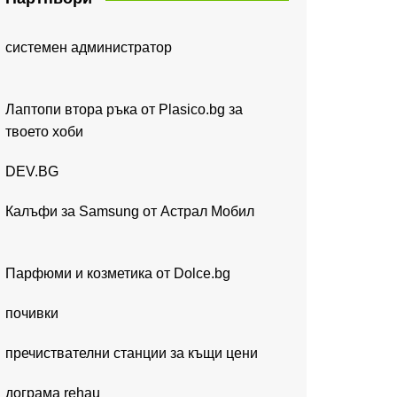
системен администратор
Лаптопи втора ръка от Plasico.bg за
твоето хоби
DEV.BG
Калъфи за Samsung от Астрал Мобил
Парфюми и козметика от Dolce.bg
почивки
пречиствателни станции за къщи цени
дограма rehau