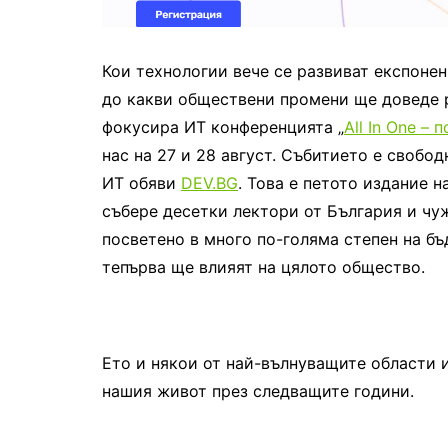
Кои технологии вече се развиват експонен
до какви обществени промени ще доведе р
фокусира ИТ конференцията „
All In One – 
нас на 27 и 28 август. Събитието е свобо
ИТ обяви
DEV.BG
. Това е петото издание 
събере десетки лектори от България и чуж
посветено в много по-голяма степен на бъ
тепърва ще влияят на цялото общество.
Ето и някои от най-вълнуващите области 
нашия живот през следващите години.