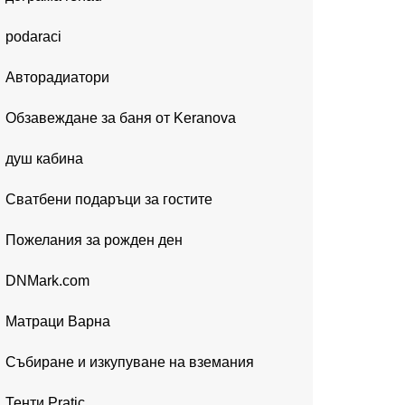
podaraci
Авторадиатори
Обзавеждане за баня от Keranova
душ кабина
Сватбени подаръци за гостите
Пожелания за рожден ден
DNMark.com
Матраци Варна
Събиране и изкупуване на вземания
Тенти Pratic