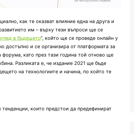
циално, как те оказват влияние една на друга и
азвитието им – върху тези въпроси ще се
поглед в бъдещето
“, който ще се проведе онлайн у
дно достъпно и се организира от платформата за
на форума, като през тази година той отново ще
бина. Разликата е, че издание 2021 ще бъде
дещето на технологиите и начина, по който те
и тенденции, които предстои да предефинират