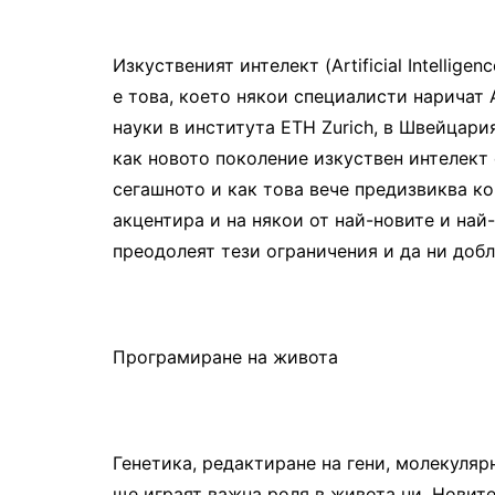
Изкуственият интелект (Artificial Intellige
е това, което някои специалисти наричат 
науки в института ETH Zurich, в Швейцар
как новото поколение изкуствен интелект 
сегашното и как това вече предизвиква к
акцентира и на някои от най-новите и най
преодолеят тези ограничения и да ни добли
Програмиране на живота
Генетика, редактиране на гени, молекуляр
ще играят важна роля в живота ни. Новите