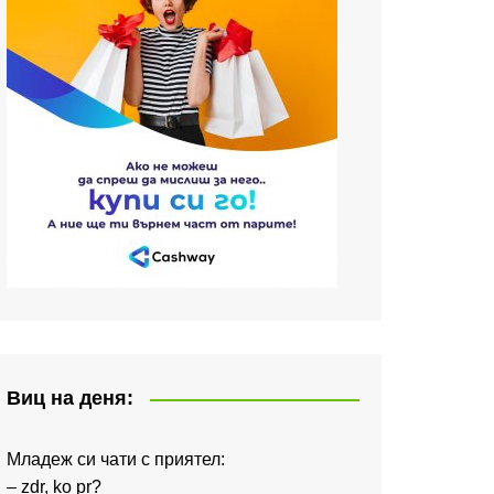
Виц на деня:
Младеж си чати с приятел:
– zdr, ko pr?