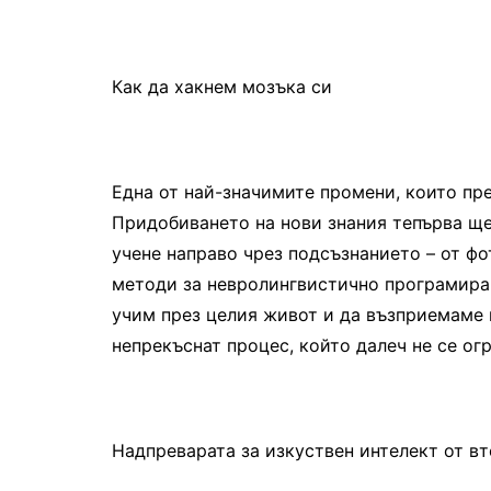
Как да хакнем мозъка си
Една от най-значимите промени, които пре
Придобиването на нови знания тепърва ще
учене направо чрез подсъзнанието – от фо
методи за невролингвистично програмиран
учим през целия живот и да възприемаме 
непрекъснат процес, който далеч не се ог
Надпреварата за изкуствен интелект от в