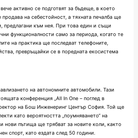
вече активно се подготвят за бъдеще, в което
е продава на себестойност, а тяхната печалба ще
, предлагани към нея. При това един и същи
чни функционалности само за периода, когато те
олите на практика ще последват телефоните,
йства, превръщайки се в поредната екосистема
авлизането на автономните автомобили. Тази
оящата конференция „All In One – поглед в
иректор на Бош Инженеринг Център София. Той ще
пекти като вероятността „поумняването“ на
ви нови пътища ще трябват за новите коли, както
ен спорт, като ездата след 50 години.