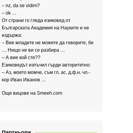
– nz, da se vidim?
– ok …
От страни го гледа езиковед от
Българската Академия на Науките и не
издържа:
– Вие младите не можете да говорите, бе
… Нищо не ви се разбира …
– А вие кой сте??
Езиковедът изпъчил гърди авторитетно:
– Аз, моето момче, съм гл. ас. д.ф.н. чл.-
кор Иван Иванов …
Още вицове на
Smeeh.com
Партньори