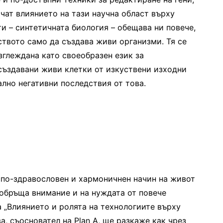
чат влиянието на тази научна област върху
и – синтетичната биология – обещава ни повече,
ството само да създава живи организми. Тя се
зглеждана като своеобразен език за
 създавани живи клетки от изкуствени изходни
лно негативни последствия от това.
 по-здравословен и хармоничнен начин на живот
“ обръща внимание и на нуждата от повече
 „Влиянието и ролята на технологиите върху
, съосновател на Plan A, ще разкаже как чрез