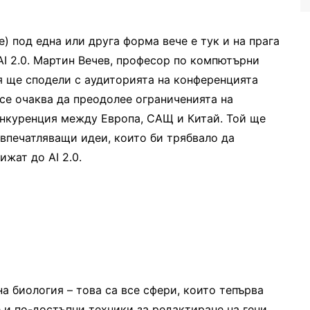
nce) под една или друга форма вече е тук и на прага
AI 2.0. Мартин Вечев, професор по компютърни
ия ще сподели с аудиторията на конференцията
се очаква да преодолее ограниченията на
онкуренция между Европа, САЩ и Китай. Той ще
-впечатляващи идеи, които би трябвало да
жат до AI 2.0.
на биология – това са все сфери, които тепърва
 и по-достъпни техники за редактиране на гени,