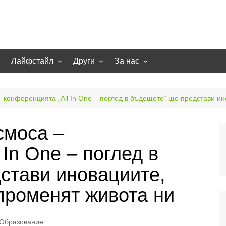
Лайфстайл
Други
За нас
гии
Екстремно
НОВИНИ
Партньори
Игри
СТАТИИ
Контакти
– конференцията „All In One – поглед в бъдещето“ ще представи и
рт
Smart home
Направи си сам
смоса –
Осветление
Помощна информация
 In One – поглед в
Отопление/климатизация
UFO
Образование
стави иновациите,
Бизнес
променят живота ни
Образование