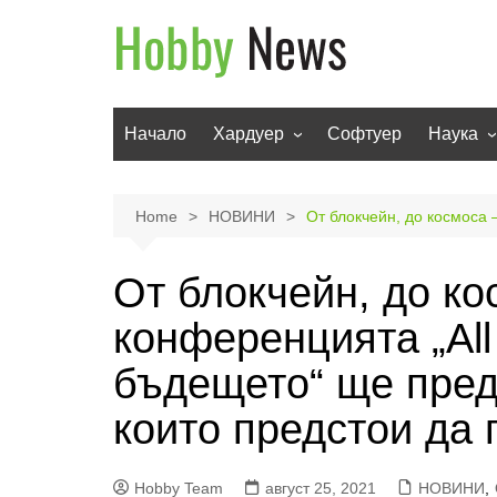
Skip
to
content
Начало
Хардуер
Софтуер
Наука
Мобилни устройства
Техноло
Телевизори
Роботи
Home
НОВИНИ
От блокчейн, до космоса 
Аудио
Транспо
От блокчейн, до ко
Фото и видео
конференцията „All
бъдещето“ ще пред
които предстои да 
Hobby Team
август 25, 2021
НОВИНИ
,