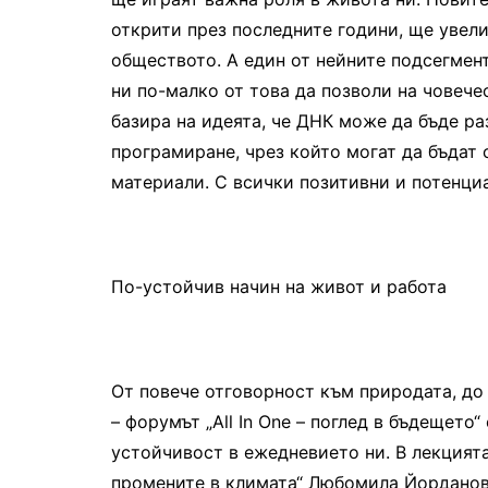
открити през последните години, ще увели
обществото. А един от нейните подсегмент
ни по-малко от това да позволи на човече
базира на идеята, че ДНК може да бъде ра
програмиране, чрез който могат да бъдат
материали. С всички позитивни и потенциа
По-устойчив начин на живот и работа
От повече отговорност към природата, до
– форумът „All In One – поглед в бъдещето
устойчивост в ежедневието ни. В лекцията
промените в климата“ Любомила Йорданова