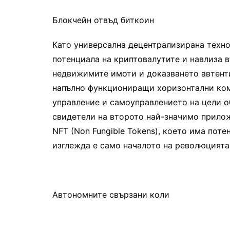
Блокчейн отвъд биткоин
Като универсална децентрализирана техно
потенциала на криптовалутите и навлиза в
недвижимите имоти и доказването автенти
напълно функциониращи хоризонтални ком
управление и самоуправлението на цели 
свидетели на второто най-значимо приложе
NFT (Non Fungible Tokens), което има поте
изглежда е само началото на революцията,
Автономните свързани коли