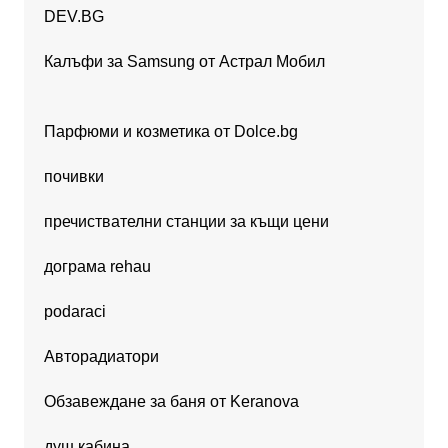
DEV.BG
Калъфи за Samsung от Астрал Мобил
Парфюми и козметика от Dolce.bg
почивки
пречиствателни станции за къщи цени
дограма rehau
podaraci
Авторадиатори
Обзавеждане за баня от Keranova
душ кабина