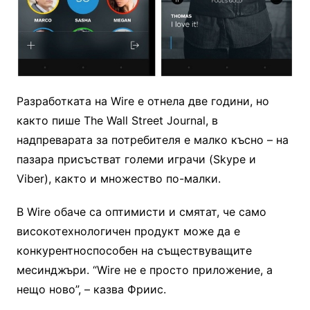
Разработката на Wire е отнела две години, но
както пише The Wall Street Journal, в
надпреварата за потребителя е малко късно – на
пазара присъстват големи играчи (Skype и
Viber), както и множество по-малки.
В Wire обаче са оптимисти и смятат, че само
високотехнологичен продукт може да е
конкурентноспособен на съществуващите
месинджъри. “Wire не е просто приложение, а
нещо ново”, – казва Фриис.