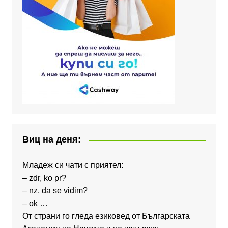
Виц на деня:
Младеж си чати с приятел:
– zdr, ko pr?
– nz, da se vidim?
– ok …
От страни го гледа езиковед от Българската