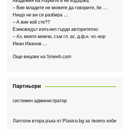
Академия на Науките и не издържа:
– Вие младите не можете да говорите, бе …
Нищо не ви се разбира …
– А вие кой сте??
Езиковедът изпъчил гърди авторитетно:
– Аз, моето момче, съм гл. ас. д.ф.н. чл.-кор
Иван Иванов …
Още вицове на
Smeeh.com
Партньори
системен администратор
Лаптопи втора ръка от Plasico.bg за твоето хоби