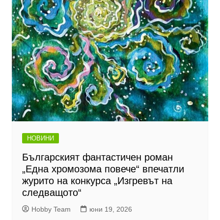
НОВИНИ
Българският фантастичен роман
„Една хромозома повече“ впечатли
журито на конкурса „Изгревът на
следващото“
Hobby Team
юни 19, 2026