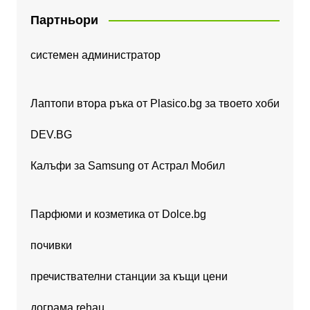
Партньори
системен администратор
Лаптопи втора ръка от Plasico.bg за твоето хоби
DEV.BG
Калъфи за Samsung от Астрал Мобил
Парфюми и козметика от Dolce.bg
почивки
пречиствателни станции за къщи цени
дограма rehau