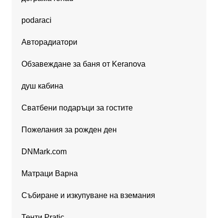
podaraci
Авторадиатори
Обзавеждане за баня от Keranova
душ кабина
Сватбени подаръци за гостите
Пожелания за рожден ден
DNMark.com
Матраци Варна
Събиране и изкупуване на вземания
Тенти Pratic