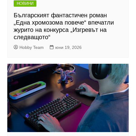
НОВИНИ
Българският фантастичен роман
„Една хромозома повече“ впечатли
журито на конкурса „Изгревът на
следващото“
Hobby Team
юни 19, 2026