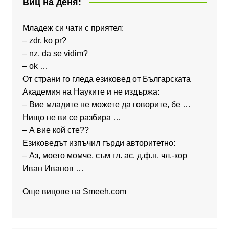
Виц на деня:
Младеж си чати с приятел:
– zdr, ko pr?
– nz, da se vidim?
– ok …
От страни го гледа езиковед от Българската
Академия на Науките и не издържа:
– Вие младите не можете да говорите, бе …
Нищо не ви се разбира …
– А вие кой сте??
Езиковедът изпъчил гърди авторитетно:
– Аз, моето момче, съм гл. ас. д.ф.н. чл.-кор
Иван Иванов …
Още вицове на
Smeeh.com