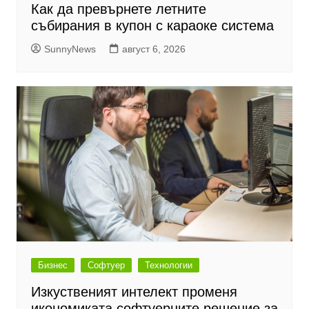
Как да превърнете летните
събирания в купон с караоке система
SunnyNews
август 6, 2026
Бизнес
Софтуер
Технологии
Изкуственият интелект променя
икономиката софтуерните решение за