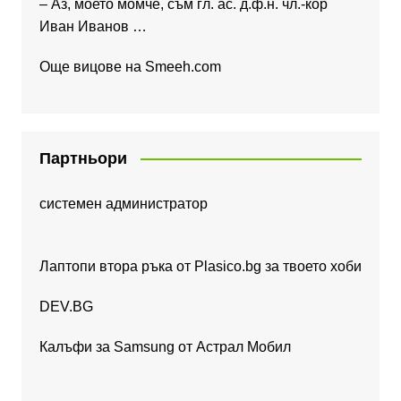
– Аз, моето момче, съм гл. ас. д.ф.н. чл.-кор
Иван Иванов …
Още вицове на
Smeeh.com
Партньори
системен администратор
Лаптопи втора ръка от Plasico.bg за твоето хоби
DEV.BG
Калъфи за Samsung от Астрал Мобил