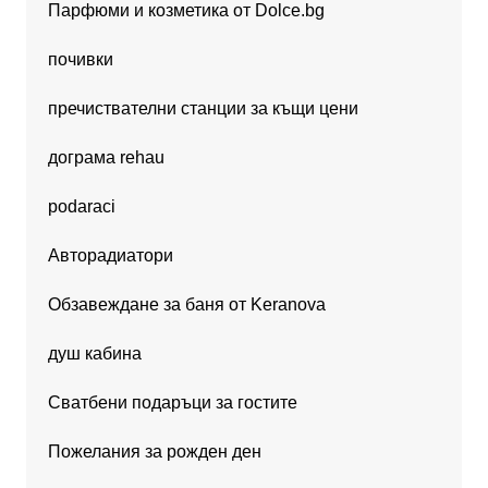
Парфюми и козметика от Dolce.bg
почивки
пречиствателни станции за къщи цени
дограма rehau
podaraci
Авторадиатори
Обзавеждане за баня от Keranova
душ кабина
Сватбени подаръци за гостите
Пожелания за рожден ден