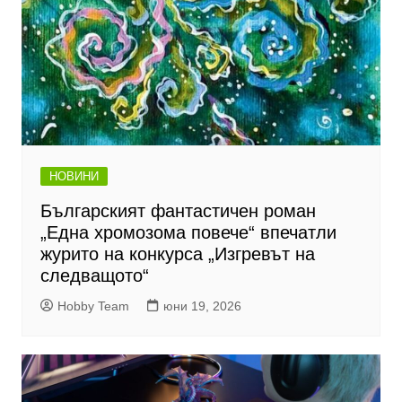
НОВИНИ
Българският фантастичен роман
„Една хромозома повече“ впечатли
журито на конкурса „Изгревът на
следващото“
Hobby Team
юни 19, 2026