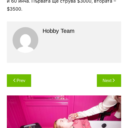
и 60 инча. Първата ще струва $3000, втората –
$3500.
Hobby Team
Навигация
Prev
Next