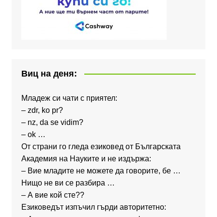
Виц на деня:
Младеж си чати с приятел:
– zdr, ko pr?
– nz, da se vidim?
– ok …
От страни го гледа езиковед от Българската
Академия на Науките и не издържа:
– Вие младите не можете да говорите, бе …
Нищо не ви се разбира …
– А вие кой сте??
Езиковедът изпъчил гърди авторитетно: