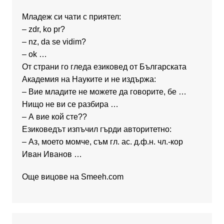
Младеж си чати с приятел:
– zdr, ko pr?
– nz, da se vidim?
– ok …
От страни го гледа езиковед от Българската
Академия на Науките и не издържа:
– Вие младите не можете да говорите, бе …
Нищо не ви се разбира …
– А вие кой сте??
Езиковедът изпъчил гърди авторитетно:
– Аз, моето момче, съм гл. ас. д.ф.н. чл.-кор
Иван Иванов …
Още вицове на
Smeeh.com