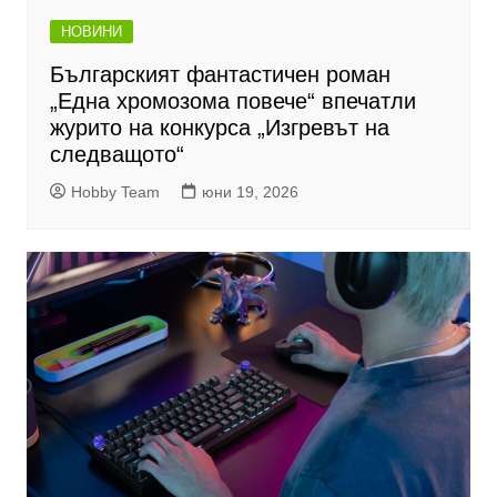
НОВИНИ
Българският фантастичен роман
„Една хромозома повече“ впечатли
журито на конкурса „Изгревът на
следващото“
Hobby Team
юни 19, 2026