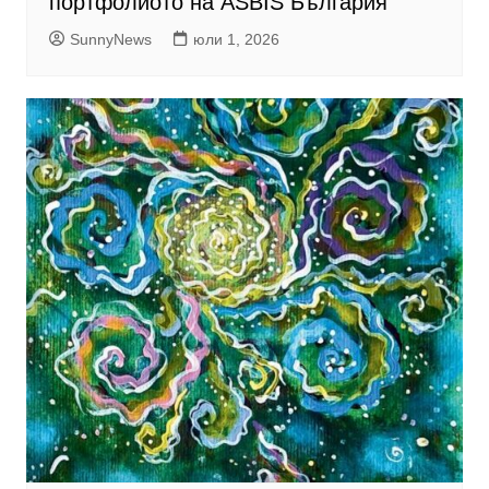
портфолиото на ASBIS България
SunnyNews
юли 1, 2026