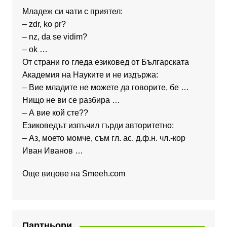
Младеж си чати с приятел:
– zdr, ko pr?
– nz, da se vidim?
– ok …
От страни го гледа езиковед от Българската
Академия на Науките и не издържа:
– Вие младите не можете да говорите, бе …
Нищо не ви се разбира …
– А вие кой сте??
Езиковедът изпъчил гърди авторитетно:
– Аз, моето момче, съм гл. ас. д.ф.н. чл.-кор
Иван Иванов …
Още вицове на
Smeeh.com
Партньори