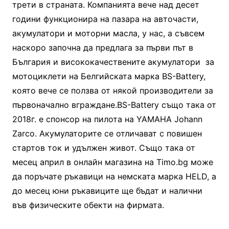
трети в страната. Компанията вече над десет
години функционира на пазара на авточасти,
акумулатори и моторни масла, у нас, а съвсем
наскоро започна да предлага за първи път в
България и висококачествените акумулатори за
мотоциклети на Белгийската марка BS-Battery,
която вече се ползва от някой производители за
първоначално вграждане.BS-Battery също така от
2018г. е спонсор на пилота на YAMAHA Johann
Zarco. Акумулаторите се отличават с повишен
стартов ток и удължен живот. Също така от
месец април в онлайн магазина на Timo.bg може
да поръчате ръкавици на немската марка HELD, а
до месец юни ръкавиците ще бъдат и налични
във физическите обекти на фирмата.