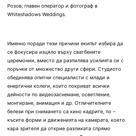
Розов, главен оператор и фотограф в
Whiteshadows Weddings.
Именно поради тези причини екипът избира да
се фокусира изцяло върху сватбените
церемонии, вместо да разпилява усилията си с
поръчки от множество други сфери. Студиото
обединява опитни специалисти с млади и
енергични колеги, които покриват всички
дейности по видеозаснемане, осветление,
монтиране, анимация и др. Отличителните
белези при снимането са кино кадрите, по –
късите форми и движенията на камерата, което
кара зрителя да открие разликата спрямо