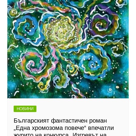
НОВИНИ
Българският фантастичен роман
„Една хромозома повече“ впечатли
журито на конкурса „Изгревът на