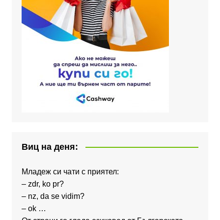
Виц на деня:
Младеж си чати с приятел:
– zdr, ko pr?
– nz, da se vidim?
– ok …