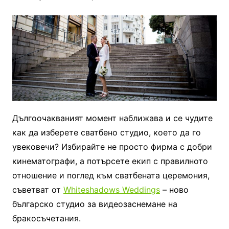
Дългоочакваният момент наближава и се чудите
как да изберете сватбено студио, което да го
увековечи? Избирайте не просто фирма с добри
кинематографи, а потърсете екип с правилното
отношение и поглед към сватбената церемония,
съветват от
Whiteshadows Weddings
– ново
българско студио за видеозаснемане на
бракосъчетания.