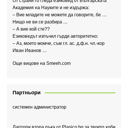
От страни го гледа езиковед от Българската
Академия на Науките и не издържа:
– Вие младите не можете да говорите, бе …
Нищо не ви се разбира …
– А вие кой сте??
Езиковедът изпъчил гърди авторитетно:
– Аз, моето момче, съм гл. ас. д.ф.н. чл.-кор
Иван Иванов …
Още вицове на
Smeeh.com
Партньори
системен администратор
Лаптопи втора ръка от Plasico.bg за твоето хоби