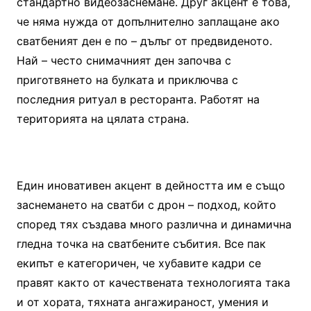
стандартно видеозаснемане. Друг акцент е това,
че няма нужда от допълнително заплащане ако
сватбеният ден е по – дълъг от предвиденото.
Най – често снимачният ден започва с
приготвянето на булката и приключва с
последния ритуал в ресторанта. Работят на
територията на цялата страна.
Един иновативен акцент в дейността им е също
заснемането на сватби с дрон – подход, който
според тях създава много различна и динамична
гледна точка на сватбените събития. Все пак
екипът е категоричен, че хубавите кадри се
правят както от качествената технологията така
и от хората, тяхната ангажираност, умения и