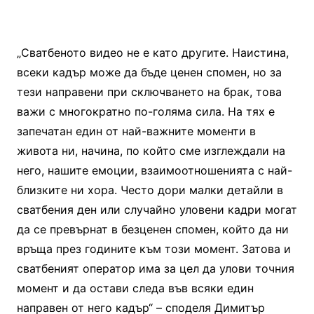
„Сватбеното видео не е като другите. Наистина,
всеки кадър може да бъде ценен спомен, но за
тези направени при сключването на брак, това
важи с многократно по-голяма сила. На тях е
запечатан един от най-важните моменти в
живота ни, начина, по който сме изглеждали на
него, нашите емоции, взаимоотношенията с най-
близките ни хора. Често дори малки детайли в
сватбения ден или случайно уловени кадри могат
да се превърнат в безценен спомен, който да ни
връща през годините към този момент. Затова и
сватбеният оператор има за цел да улови точния
момент и да остави следа във всяки един
направен от него кадър“ – споделя Димитър