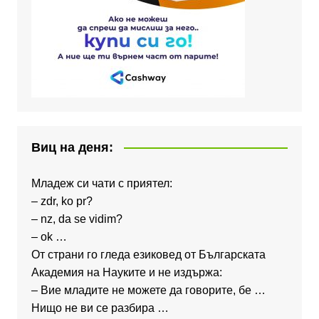
Виц на деня:
Младеж си чати с приятел:
– zdr, ko pr?
– nz, da se vidim?
– ok …
От страни го гледа езиковед от Българската
Академия на Науките и не издържа:
– Вие младите не можете да говорите, бе …
Нищо не ви се разбира …