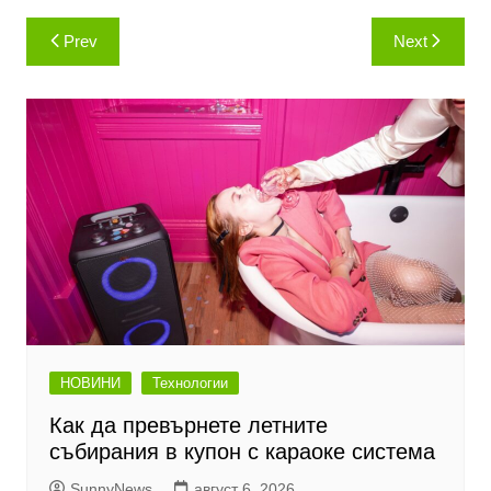
Навигация
Prev
Next
НОВИНИ
Технологии
Как да превърнете летните
събирания в купон с караоке система
SunnyNews
август 6, 2026