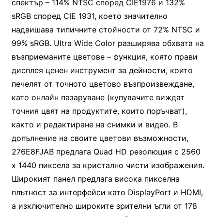
спектър – 114% NTSC според CIE1976 и 132%
sRGB според CIE 1931, което значително
надвишава типичните стойности от 72% NTSC и
99% sRGB. Ultra Wide Color разширява обхвата на
възприеманите цветове – функция, която прави
дисплея ценен инструмент за дейности, които
печелят от точното цветово възпроизвеждане,
като онлайн пазаруване (купувачите виждат
точния цвят на продуктите, които поръчват),
както и редактиране на снимки и видео. В
допълнение на своите цветови възможности,
276E8FJAB предлага Quad HD резолюция с 2560
x 1440 пиксела за кристално чисти изображения.
Широкият панел предлага висока пикселна
плътност за интерфейси като DisplayPort и HDMI,
а изключително широките зрителни ъгли от 178