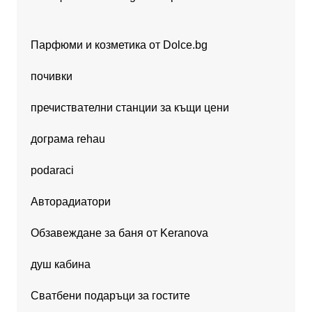
Парфюми и козметика от Dolce.bg
почивки
пречиствателни станции за къщи цени
дограма rehau
podaraci
Авторадиатори
Обзавеждане за баня от Keranova
душ кабина
Сватбени подаръци за гостите