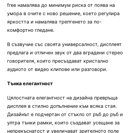
free намалява до минимум риска от поява на
умора в очите с ново решение, което регулира
яркостта и намалява трептенето за по-
комфортно гледане.
В съзвучие със своята универсалност, дисплеят
предлага и отличен звук от два вградени стерео
говорителя, които пресъздават кристално
аудиото от видео клипове или разговори.
Тънка елегантност
Цялостната елегантност на дизайна превръща
дисплея в стилно допълнение към всяка стая.
Дизайнът е подчертан от стъкло от ръб до ръб и
ултра тънки рамки, които създават усещане за
непрекъснатост и увеличават зрителното поле