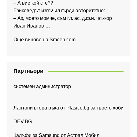
– А вие кой сте??
Езиковедът изпъчил гърди авторитетно:
– Аз, моето момче, съм гл. ас. д.ф.н. чл.-кор
Иван Иванов …
Още вицове на
Smeeh.com
Партньори
системен администратор
Лаптопи втора ръка от Plasico.bg за твоето хоби
DEV.BG
Калъфи за Samsung от Астрал Мобил