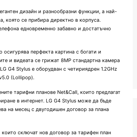
егантен дизайн
и
разнообразни функции
, а най-
а, която се прибира директно в корпуса.
телефона едновременно забавно и достатъчно
то осигурява перфекта картина с богати и
ките и видеата се грижат
8MP
стандартна
камера
LG G4 Stylus
е оборудван с ч
етириядрен 1.2GHz
v5.0 (Lollipop)
.
ните тарифни планове Net&Call
, които предлагат
иране в интернет.
LG G4 Stylus
може да бъде
ва на месец с двугодишен договор за
плана
 които сключат нов договор за тарифен план