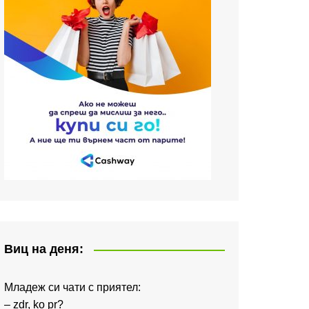
Виц на деня:
Младеж си чати с приятел:
– zdr, ko pr?