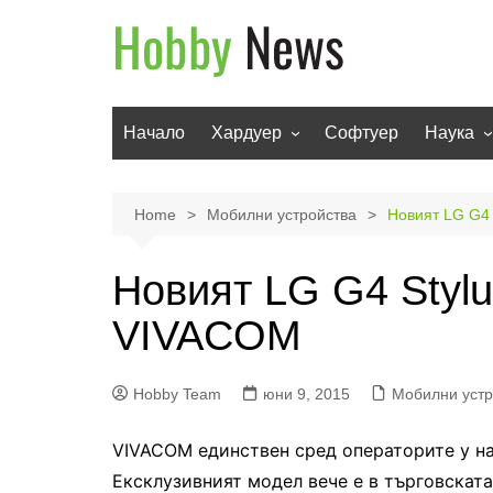
Skip
to
content
Начало
Хардуер
Софтуер
Наука
Мобилни устройства
Техноло
Телевизори
Роботи
Home
Мобилни устройства
Новият LG G4 
Аудио
Транспо
Новият LG G4 Stylu
Фото и видео
VIVACOM
Hobby Team
юни 9, 2015
Мобилни устр
VIVACOM единствен сред операторите у на
Ексклузивният модел
вече е
в
търговската