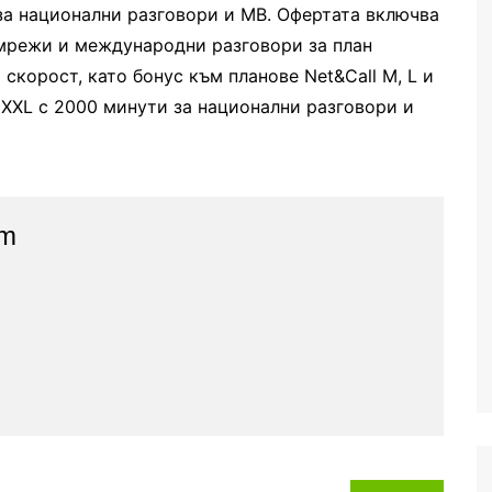
за национални разговори и
MB.
Офертата включва
мрежи и международни разговори за план
 скорост
,
като бонус към планове
Net&Call M,
L
и
 XXL
с 2000 минути за национални разговори и
am