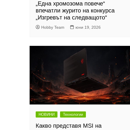
„Една хромозома повече“
впечатли журито на конкурса
„Изгревът на следващото“
Hobby Team
юни 19, 2026
НОВИНИ
Технологии
Какво представя MSI на