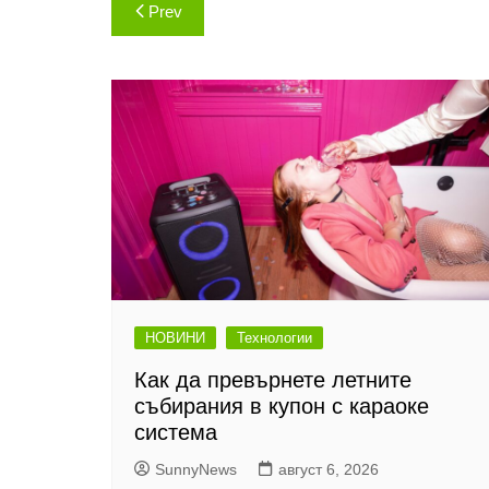
Навигация
Prev
НОВИНИ
Технологии
Как да превърнете летните
събирания в купон с караоке
система
SunnyNews
август 6, 2026