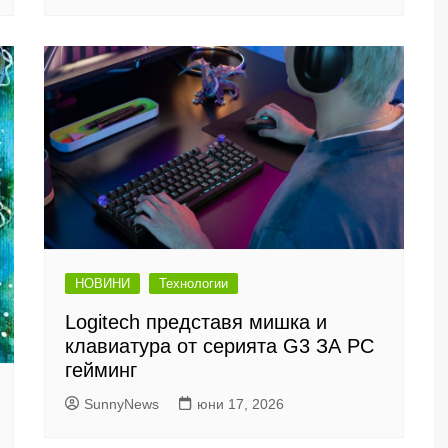
НОВИНИ
Технологии
Logitech представя мишка и
клавиатура от серията G3 ЗА PC
гейминг
SunnyNews
юни 17, 2026