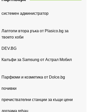
системен администратор
Лаптопи втора ръка от Plasico.bg за
твоето хоби
DEV.BG
Калъфи за Samsung от Астрал Мобил
Парфюми и козметика от Dolce.bg
почивки
пречиствателни станции за къщи цени
дограма rehau