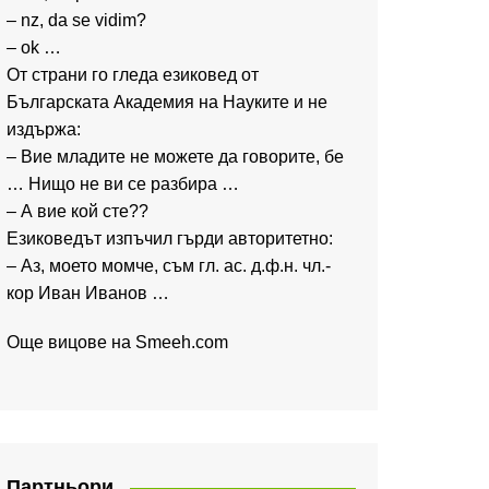
– nz, da se vidim?
– ok …
От страни го гледа езиковед от
Българската Академия на Науките и не
издържа:
– Вие младите не можете да говорите, бе
… Нищо не ви се разбира …
– А вие кой сте??
Езиковедът изпъчил гърди авторитетно:
– Аз, моето момче, съм гл. ас. д.ф.н. чл.-
кор Иван Иванов …
Още вицове на
Smeeh.com
Партньори