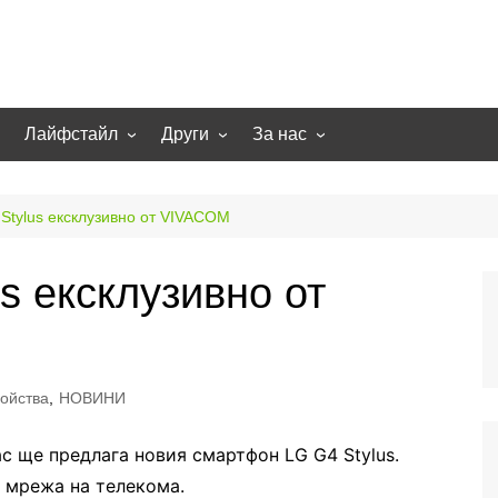
Лайфстайл
Други
За нас
гии
Екстремно
НОВИНИ
Партньори
Игри
СТАТИИ
Контакти
Stylus ексклузивно от VIVACOM
рт
Smart home
Направи си сам
s ексклузивно от
Осветление
Помощна информация
Отопление/климатизация
UFO
Образование
ойства
,
НОВИНИ
Бизнес
с ще предлага новия смартфон LG G4 Stylus
.
 мрежа на телекома.