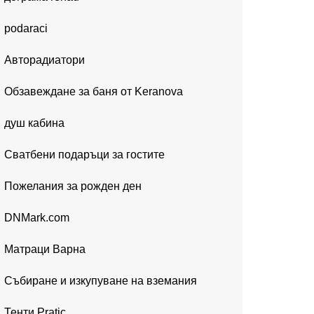
podaraci
Авторадиатори
Обзавеждане за баня от Keranova
душ кабина
Сватбени подаръци за гостите
Пожелания за рожден ден
DNMark.com
Матраци Варна
Събиране и изкупуване на вземания
Тенти Pratic