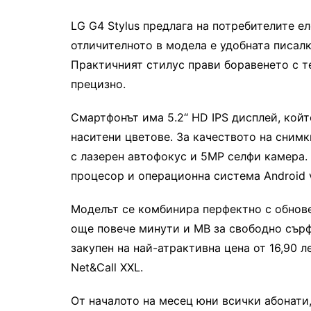
LG G4 Stylus
предлага на потребителите ел
отличителното в модела е удобната писалк
Практичният
стилус
прави боравенето с 
прецизно.
Смартфонът
им
а
5.2“ HD IPS дисплей
, кой
наситени цветове. За качеството на сним
с лазерен автофокус и 5MP селфи камера
.
процесор
и операционна система
Android 
Моделът
се комбинира перфектно
с обнове
още повече минути и MB за свободно сърф
закупен на най-атрактивна цена от
16,90
ле
Net&Call XXL.
От началото на
месец юни
всички абонати,