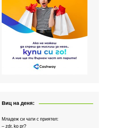
Виц на деня:
Младеж си чати с приятел:
– zdr, ko pr?