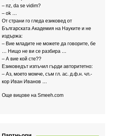
– nz, da se vidim?
– ok …
От страни го гледа езиковед от
Българската Академия на Науките и не
издържа:
– Вие младите не можете да говорите, бе
… Нищо не ви се разбира …
– А вие кой сте??
Езиковедът изпъчил гърди авторитетно:
– Аз, моето момче, съм гл. ас. д.ф.н. чл.-
кор Иван Иванов …
Още вицове на
Smeeh.com
Партньори