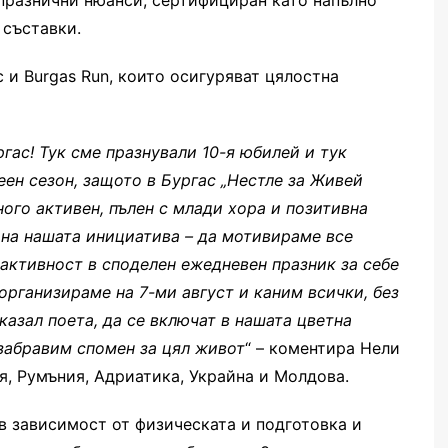
 празнични нюанси, сертифициран като напълно
 съставки.
 и Burgas Run, които осигуряват цялостна
гас! Тук сме празнували 10-я юбилей и тук
ен сезон, защото в
Бургас
„Нестле за Живей
ного активен, пълен с млади хора и позитивна
я на нашата инициатива
– да мотивираме все
 активност в споделен ежедневен празник за себе
 организираме на 7-ми август и каним всички, без
 казал поета, да се включат в нашата цветна
забравим спомен за цял живот
“ – коментира Нели
я, Румъния, Адриатика, Укра
й
на и Молдова.
в зависимост от физическата и подготовка и