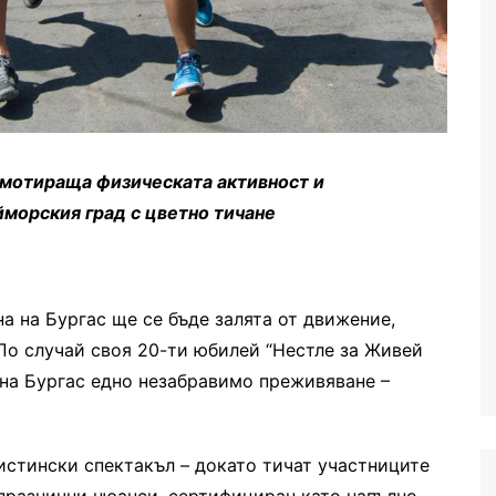
омотираща физическата активност и
йморския град с цветно тичане
на на Бургас ще се бъде залята от движение,
 По случай своя 20-ти юбилей “Нестле за Живей
 на Бургас едно незабравимо преживяване –
истински спектакъл – докато тичат участниците