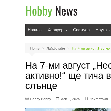
Skip
to
content
Начало
Хардуер
Софтуер
Наука
Мобилни устройства
Техноло
Телевизори
Роботи
Home
Лайфстайл
На 7-ми август „Нестле
Аудио
Транспо
На 7-ми август „Не
Фото и видео
активно!“ ще тича в
слънце
Hobby Bobby
юли 1, 2025
Лайфстайл