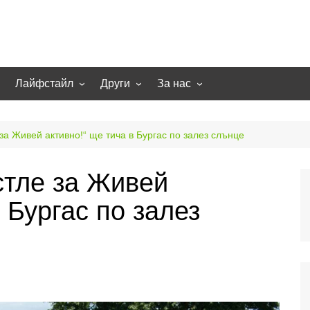
Лайфстайл
Други
За нас
гии
Екстремно
НОВИНИ
Партньори
Игри
СТАТИИ
Контакти
 за Живей активно!“ ще тича в Бургас по залез слънце
рт
Smart home
Направи си сам
стле за Живей
Осветление
Помощна информация
 Бургас по залез
Отопление/климатизация
UFO
Образование
Бизнес