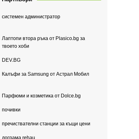
системен администратор
Лаптопи втора ръка от Plasico.bg за
твоето хоби
DEV.BG
Калъфи за Samsung от Астрал Мобил
Парфюми и козметика от Dolce.bg
почивки
пречиствателни станции за къщи цени
дограма rehau