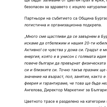
ще бъдат заливани от цветен прах в ярки,
безопасен за здравето с изцяло натурални
Партньори на събитието са Община Бургас
логистична и организационна подкрепа.
„
Много сме щастливи да се завърнем в Бур
искаме да отбележим и нашия 20-ти юбиле
Активно! се чувства
у дома си.
Градът е м
енергия, която е в унисон с голямата иде
повече българи да превърнат физическата
си и близките си. Точно такъв празник ще
значение на възраст, пол, занятие, както е
феерия и
гарантираме, че
това ще бъде не
Ангелова, Директор Маркетинг за Българи
Цветното трасе е разделено на
категории 