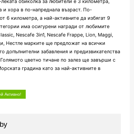
-леката обиколка за любители е 3 километра,
а и хора в по-напреднала възраст. По-
от 6 километра, а
най-активните да избягат 9
атегории има осигурени награди от любимите
lassic, Nescafe 3in1, Nescafe Frappe, Lion, Maggi,
ади, Нестле марките ще предложат на всички
го допълнителни забавления и предизвикателства
 Голямото цветно тичане по залез ще завърши с
Морската градина като за най-активните в
й Активно!
by