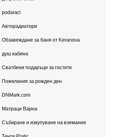
podaraci
Авторадиатори
Обзавеждане за баня от Keranova
душ кабина
Сватбени подаръци за гостите
Пожелания за рожден ден
DNMark.com
Матраци Варна
Събиране и изкупуване на вземания
Тенти Pratic