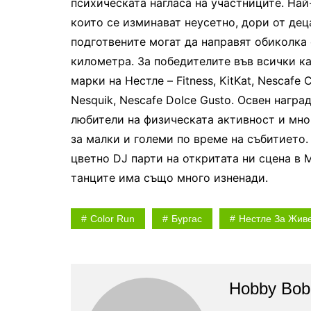
психическата нагласа на участниците. Най
които се изминават неусетно, дори от дец
подготвените могат да направят обиколка 
километра. За победителите във всички к
марки на Нестле – Fitness, KitKat, Nescafe C
Nesquik, Nescafe Dolce Gusto. Освен нагр
любители на физическата активност и мно
за малки и големи по време на събитието.
цветно DJ парти на откритата ни сцена в 
танците има също много изненади.
Color Run
Бургас
Нестле За Живе
Hobby Bob