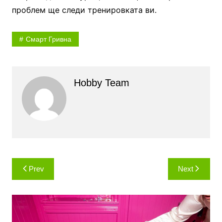
проблем ще следи тренировката ви.
Смарт Гривна
Hobby Team
Навигация
Prev
Next