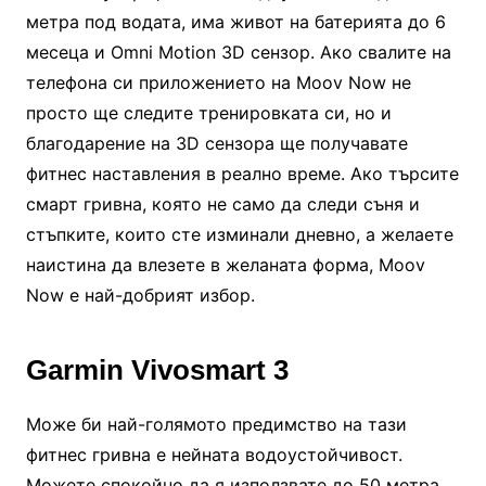
метра под водата, има живот на батерията до 6
месеца и Omni Motion 3D сензор. Ако свалите на
телефона си приложението на Moov Now не
просто ще следите тренировката си, но и
благодарение на 3D сензора ще получавате
фитнес наставления в реално време. Ако търсите
смарт гривна, която не само да следи съня и
стъпките, които сте изминали дневно, а желаете
наистина да влезете в желаната форма, Moov
Now е най-добрият избор.
Garmin Vivosmart 3
Може би най-голямото предимство на тази
фитнес гривна е нейната водоустойчивост.
Можете спокойно да я използвате до 50 метра