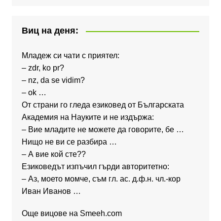
Виц на деня:
Младеж си чати с приятел:
– zdr, ko pr?
– nz, da se vidim?
– ok …
От страни го гледа езиковед от Българската
Академия на Науките и не издържа:
– Вие младите не можете да говорите, бе …
Нищо не ви се разбира …
– А вие кой сте??
Езиковедът изпъчил гърди авторитетно:
– Аз, моето момче, съм гл. ас. д.ф.н. чл.-кор
Иван Иванов …
Още вицове на
Smeeh.com