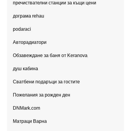
пречиствателни станции за къщи цени
дограма rehau
podaraci
Авторадиатори
Обзавеждане за баня от Keranova
душ кабина
Сватбени подаръци за гостите
Пожелания за рожден ден
DNMark.com
Матраци Варна