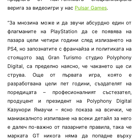
верига за видеоигри у нас
Pulsar Games
.
“
За мнозина може и да звучи абсурдно един от
флагманите на PlayStation да се появява на
пазара цели четири години след излизането на
PS4, но запознатите с франчайза и политиката на
стоящото зад Gran Turismo студио Polyphony
Digital, са пределно наясно, че чакането ще си
струва. Още от първата игра, която е
разработвана цели пет години, създателят на
поредицата – професионалният състезател,
продуцент и президент на Polyphony Digital
Казунори Ямаучи – ясно показа на всички, че
маниакалното изпипване на всеки детайл за него
е далеч по-важно от пазарните правила, така че
марката GT никога няма да попадне върху