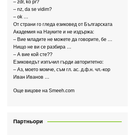
– zdr, ko pr?
– nz, da se vidim?
– ok …
От страни го гледа езиковед от Българската
Академия на Науките и не издържа:
– Вие младите не можете да говорите, бе …
Нищо не ви се разбира …
– А вие кой сте??
Езиковедът изпъчил гърди авторитетно:
– Аз, моето момче, съм гл. ас. д.ф.н. чл.-кор
Иван Иванов …
Още вицове на
Smeeh.com
Партньори