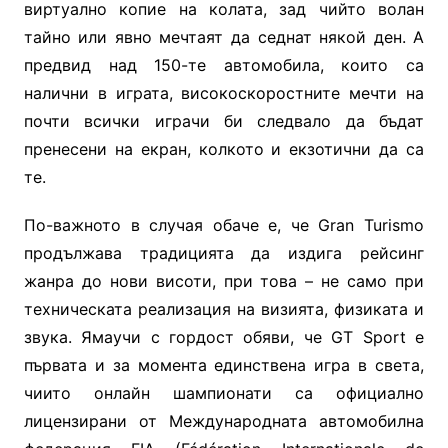
виртуално копие на колата, зад чийто волан
тайно или явно мечтаят да седнат някой ден. А
предвид над 150-те автомобила, които са
налични в играта, високоскоростните мечти на
почти всички играчи би следвало да бъдат
пренесени на екран, колкото и екзотични да са
те.
По-важното в случая обаче е, че Gran Turismo
продължава традицията да издига рейсинг
жанра до нови висоти, при това – не само при
техническата реализация на визията, физиката и
звука. Ямаучи с гордост обяви, че GT Sport е
първата и за момента единствена игра в света,
чиито онлайн шампионати са официално
лицензирани от
Международ
ната автомобилна