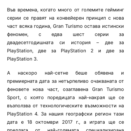
Във времена, когато много от големите гейминг
серии се правят на конвейерен принцип с нова
част всяка година, Gran Turismo остава истински
феномен, с едва шест серии за
двадесетгодишната си история – две за
PlayStation, две за PlayStation 2 и две за
PlayStation 3.
А н
аскоро най-сетне беше обявена и
премиерната дата за нетърпеливо очакваната от
феновете нова част, озаглавена Gran Turismo
Sport, с която поредицата най-накрая ще се
възползва от технологическите възможности на
PlayStation 4. За нашия географски регион тази
дата е 18 октомври
2017 г.
,
а играта ще се
предлага от
най-голямата специализирана