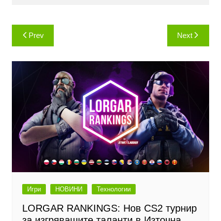
Навигация
Prev
Next
Игри
НОВИНИ
Технологии
LORGAR RANKINGS: Нов CS2 турнир
за изгряващите таланти в Източна