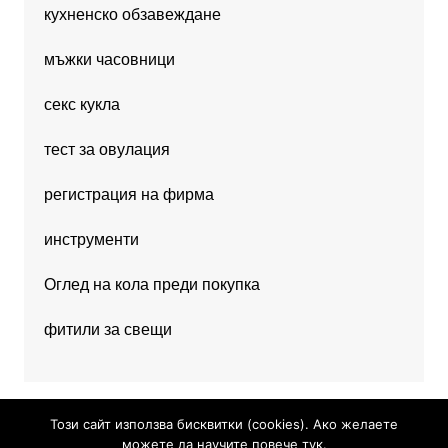
кухненско обзавеждане
мъжки часовници
секс кукла
тест за овулация
регистрация на фирма
инструменти
Оглед на кола преди покупка
фитили за свещи
Този сайт използва бисквитки (cookies). Ако желаете
можете да научите повече тук.