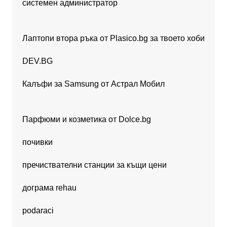
системен администратор
Лаптопи втора ръка от Plasico.bg за твоето хоби
DEV.BG
Калъфи за Samsung от Астрал Мобил
Парфюми и козметика от Dolce.bg
почивки
пречиствателни станции за къщи цени
дограма rehau
podaraci