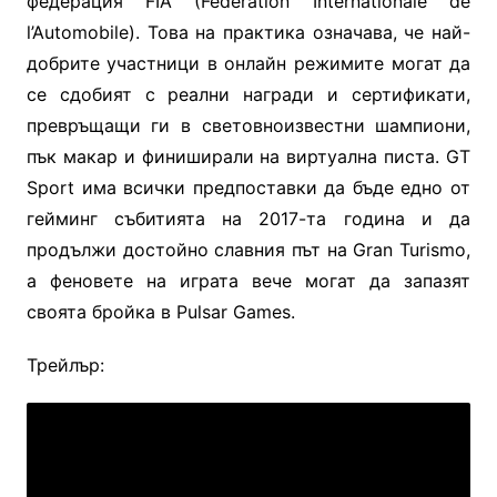
федерация FIA (Fédération Internationale de
l’Automobile).
Това на практика
означава, че най-
добрите участници в онлайн режимите могат да
се сдобият с реални награди и сертификати,
превръщащи ги в световноизвестни шампиони,
пък макар и финиширали на виртуална писта. GT
Sport има всички предпоставки да бъде едно от
гейминг събитията на 2017-та година и да
продължи достойно славния път на Gran Turismo,
а феновете на играта
вече могат да запазят
своята бройка в Pulsar Games.
Трейлър: