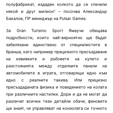
полуфабрикат, издаден колкото да се спечели
някой и друг милион”
– посочва Александър
Бакалов, ПР мениджър на
Pulsar Games.
За Gran Turismo Sport Ямаучи обещава
подробности, които най-верноятно ще бъдат
забелязани единствено от специалистите в
бранша, като например прецизното пресъздаване
на извивките и ръбовете на купето и
разстоянията между отделните панели на
автомобилите в играта, отговарящи едно към
едно с реалните такива. Или прецизно
пресъздадената физика и поведението на колата
при различните настилки. Дори и да не могат да
различат всички тези детайли обаче, феновете
ще знаят, че управляват на конзолата си точното