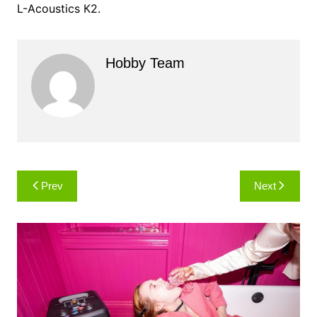
L-Acoustics К2.
Hobby Team
Навигация
Prev
Next