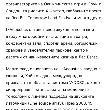
организаторите на Олимпийските игри в Сочи и
Лондон, тв риалити Х Фактор, глобалните ивенти
на Red Bul, Tomorrow Land Festival и много други.
L-Acoustics оставят своя звуков отпечатък и
върху многобройни инсталации в театри,
конферентни зали, спортни арени, богомолски
храмове и увеселителни паркове, както и
десетки от най-известните казина в Лас Вегас.
Малко след основането на L-Acoustics, заедно с
екипа си, Хайл създава международно
признатата в областта система V-DOSC, с която
си проправят път в сферата на модерните
тонколони с линейна подредба на звуковите
източници (Line source array). През 2008, 15
години след пускането на V-DOSC, L-Acoustics