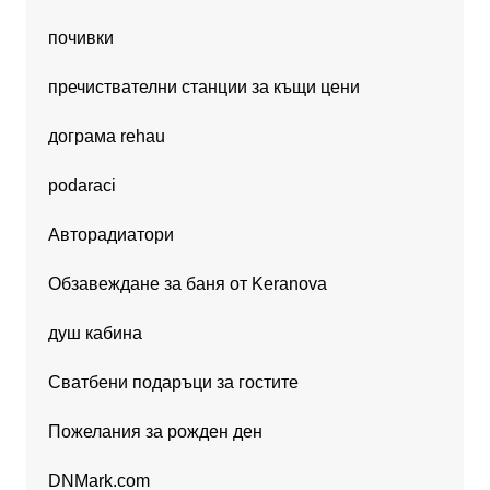
почивки
пречиствателни станции за къщи цени
дограма rehau
podaraci
Авторадиатори
Обзавеждане за баня от Keranova
душ кабина
Сватбени подаръци за гостите
Пожелания за рожден ден
DNMark.com