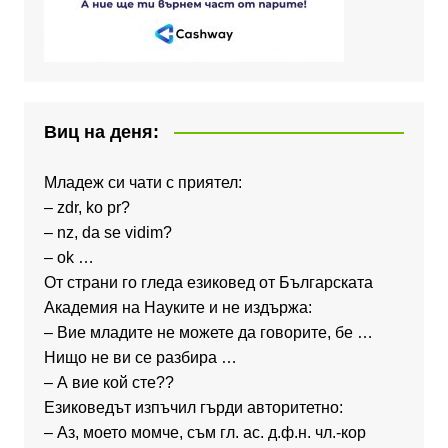
Виц на деня:
Младеж си чати с приятел:
– zdr, ko pr?
– nz, da se vidim?
– ok …
От страни го гледа езиковед от Българската
Академия на Науките и не издържа:
– Вие младите не можете да говорите, бе …
Нищо не ви се разбира …
– А вие кой сте??
Езиковедът изпъчил гърди авторитетно:
– Аз, моето момче, съм гл. ас. д.ф.н. чл.-кор