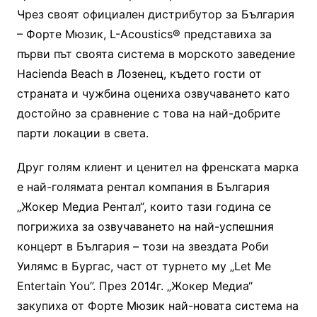
Чрез своят официален дистрибутор за България
– Форте Мюзик, L-Acoustics® представиха за
първи път своята система в морското заведение
Hacienda Beach в Лозенец, където гости от
страната и чужбина оцениха озвучаването като
достойно за сравнение с това на най-добрите
парти локации в света.
Друг голям клиент и ценител на френската марка
е най-голямата рентал компания в България
„Жокер Медиа Рентал“, които тази година се
погрижиха за озвучаването на най-успешния
концерт в България – този на звездата Роби
Уилямс в Бургас, част от турнето му „Let Me
Entertain You”. През 2014г. „Жокер Медиа“
закупиха от Форте Мюзик най-новата система на