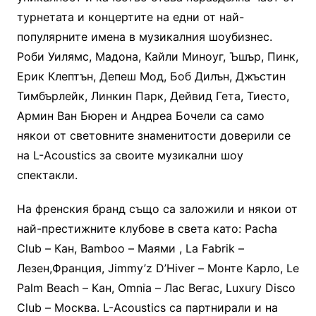
турнетата и концертите на едни от най-
популярните имена в музикалния шоубизнес.
Роби Уилямс, Мадона, Кайли Миноуг, Ъшър, Пинк,
Ерик Клептън, Депеш Мод, Боб Дилън, Джъстин
Тимбърлейк, Линкин Парк, Дейвид Гета, Тиесто,
Армин Ван Бюрен и Андреа Бочели са само
някои от световните знаменитости доверили се
на L-Acoustics за своите музикални шоу
спектакли.
На френския бранд също са заложили и някои от
най-престижните клубове в света като: Pacha
Club – Кан, Bamboo – Маями , La Fabrik –
Лезен,Франция, Jimmy’z D’Hiver – Монте Карло, Le
Palm Beach – Кан, Omnia – Лас Вегас, Luxury Disco
Club – Москва. L-Acoustics са партнирали и на