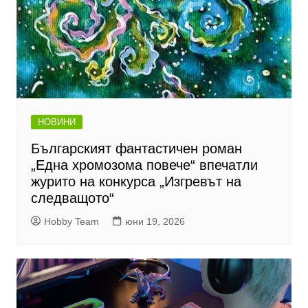
НОВИНИ
Българският фантастичен роман
„Една хромозома повече“ впечатли
журито на конкурса „Изгревът на
следващото“
Hobby Team
юни 19, 2026