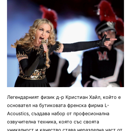
Легендарният физик д-р Кристиан Хайл, който е
основател на бутиковата френска фирма L-
Acoustics, създава набор от професионална
озвучителна техника, която със своята
уникалност и качество става неразделна част от