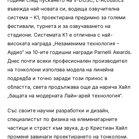
въвежда най-новата си, водеща озвучителна
система – К1, проектирана предимно за големи
фестивали, турнета и за озвучаването на
стадиони. Системата К1 е отличена с най-
високата награда „Незаменима технология –
Аудио“ на 10-ите годишни награди Parnelli Awards.
Днес почти всеки професионален производител
на тонколони използва модела на линейна
подредба и точно заради този принос в
областта, света продължава още да нарича Хайл
„бащата на модерната Лайн-арей технология“.
Със своите научни разработки и дизайн,
специалистът по физика на елеменатарните
частици и страст към звука, д-р Кристиан Хайл
променя завинаги проектирането на тонколони.