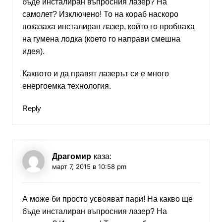
бъде инсталиран въпросния лазер? На
самолет? Изключено! То на кораб наскоро
показаха инсталиран лазер, който го пробваха
на гумена лодка (което го направи смешна
идея).
Каквото и да правят лазерът си е много
енергоемка технология.
Reply
Драгомир
каза:
март 7, 2015 в 10:58 pm
А може би просто усвояват пари! На какво ще
бъде инсталиран въпросния лазер? На