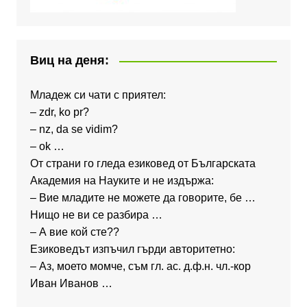
Виц на деня:
Младеж си чати с приятел:
– zdr, ko pr?
– nz, da se vidim?
– ok …
От страни го гледа езиковед от Българската
Академия на Науките и не издържа:
– Вие младите не можете да говорите, бе …
Нищо не ви се разбира …
– А вие кой сте??
Езиковедът изпъчил гърди авторитетно:
– Аз, моето момче, съм гл. ас. д.ф.н. чл.-кор
Иван Иванов …