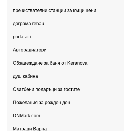
пречиствателни станции за къщи цени
дограма rehau
podaraci
Авторадиатори
Обзавеждане за баня от Keranova
душ кабина
Сватбени подаръци за гостите
Пожелания за рожден ден
DNMark.com
Матраци Варна