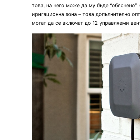
това, на него може да му бъде “обяснено”
иригационна зона – това допълнително оп
могат да се включат до 12 управляеми вен