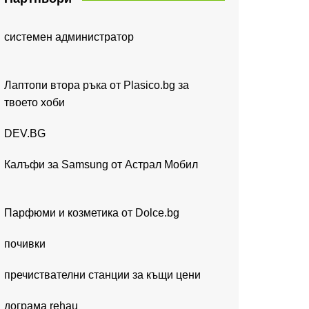
системен администратор
Лаптопи втора ръка от Plasico.bg за
твоето хоби
DEV.BG
Калъфи за Samsung от Астрал Мобил
Парфюми и козметика от Dolce.bg
почивки
пречиствателни станции за къщи цени
дограма rehau