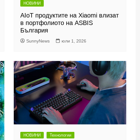
НОВИНИ
AIoT продуктите на Xiaomi влизат
в портфолиото на ASBIS
България
SunnyNews
юли 1, 2026
НОВИНИ
Технологии