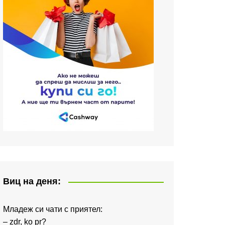
Виц на деня:
Младеж си чати с приятел:
– zdr, ko pr?