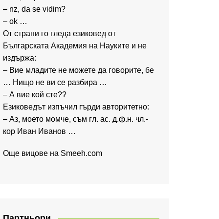
– nz, da se vidim?
– ok …
От страни го гледа езиковед от
Българската Академия на Науките и не
издържа:
– Вие младите не можете да говорите, бе
… Нищо не ви се разбира …
– А вие кой сте??
Езиковедът изпъчил гърди авторитетно:
– Аз, моето момче, съм гл. ас. д.ф.н. чл.-
кор Иван Иванов …
Още вицове на
Smeeh.com
Партньори