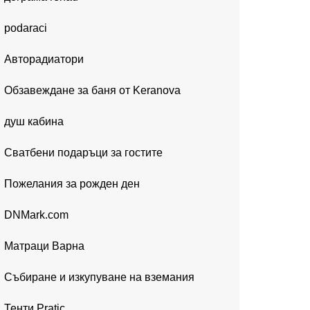
podaraci
Авторадиатори
Обзавеждане за баня от Keranova
душ кабина
Сватбени подаръци за гостите
Пожелания за рожден ден
DNMark.com
Матраци Варна
Събиране и изкупуване на вземания
Тенти Pratic