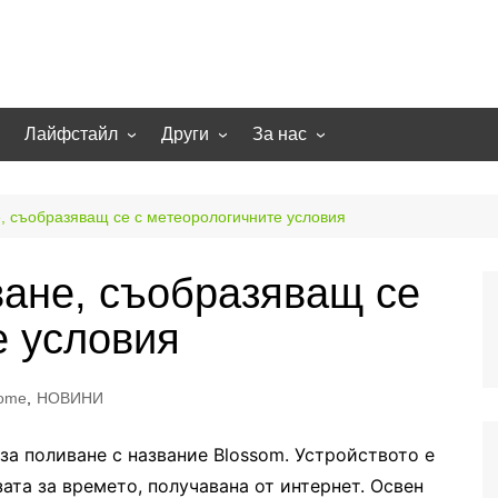
Лайфстайл
Други
За нас
гии
Екстремно
НОВИНИ
Партньори
Игри
СТАТИИ
Контакти
, съобразяващ се с метеорологичните условия
рт
Smart home
Направи си сам
ване, съобразяващ се
Осветление
Помощна информация
е условия
Отопление/климатизация
UFO
Образование
home
,
НОВИНИ
Бизнес
 за поливане с название Blossom. Устройството е
зата за времето, получавана от интернет. Освен