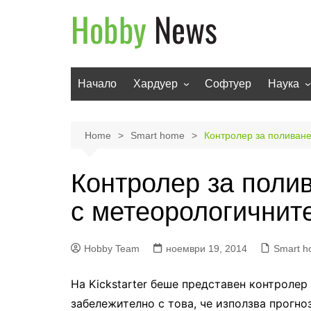
Skip
to
content
Начало
Хардуер
Софтуер
Наука
Мобилни устройства
Техноло
Телевизори
Роботи
Home
Smart home
Контролер за поливане
Аудио
Транспо
Контролер за поли
Фото и видео
с метеорологичнит
Hobby Team
ноември 19, 2014
Smart 
На Kickstarter беше представен контролер
забележително с това, че използва прогно