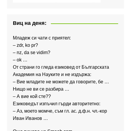
Виц на деня:
Младеж си чати с приятел:
– zdr, ko pr?
– nz, da se vidim?
– ok …
От страни го гледа езиковед от Българската
Академия на Науките и не издържа:
– Вие младите не можете да говорите, бе …
Нищо не ви се разбира …
– А вие кой сте??
Езиковедът изпъчил гърди авторитетно:
– Аз, моето момче, съм гл. ас. д.ф.н. чл.-кор
Иван Иванов …