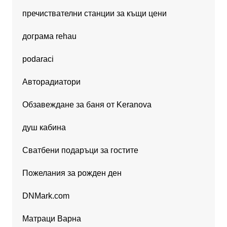
пречиствателни станции за къщи цени
дограма rehau
podaraci
Авторадиатори
Обзавеждане за баня от Keranova
душ кабина
Сватбени подаръци за гостите
Пожелания за рожден ден
DNMark.com
Матраци Варна