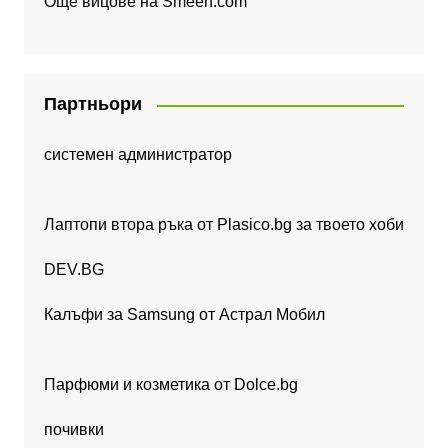
Още вицове на
Smeeh.com
Партньори
системен администратор
Лаптопи втора ръка от Plasico.bg за твоето хоби
DEV.BG
Калъфи за Samsung от Астрал Мобил
Парфюми и козметика от Dolce.bg
почивки