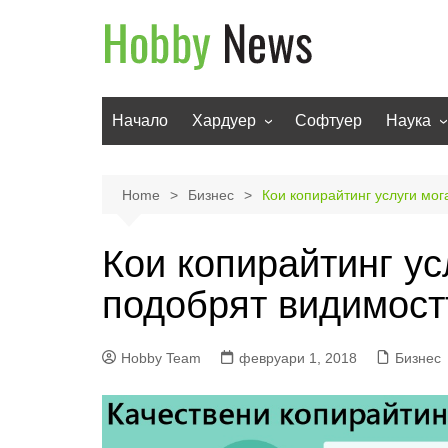
Skip
to
content
Начало
Хардуер
Софтуер
Наука
Мобилни устройства
Техноло
Телевизори
Роботи
Home
Бизнес
Кои копирайтинг услуги мог
Аудио
Транспо
Кои копирайтинг ус
Фото и видео
подобрят видимост
Hobby Team
февруари 1, 2018
Бизнес