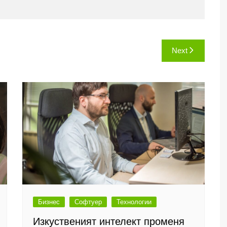
Next
Бизнес
Софтуер
Технологии
Изкуственият интелект променя