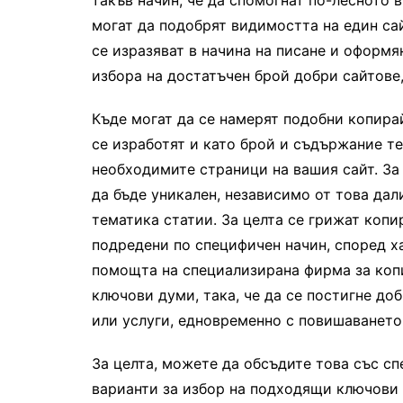
такъв начин, че да спомогнат по-лесното 
могат да подобрят видимостта на един сай
се изразяват в начина на писане и оформя
избора на достатъчен брой добри сайтове,
Къде могат да се намерят подобни копира
се изработят и като брой и съдържание те
необходимите страници на вашия сайт. За 
да бъде уникален, независимо от това дал
тематика статии. За целта се грижат коп
подредени по специфичен начин, според х
помощта на специализирана фирма за копи
ключови думи, така, че да се постигне до
или услуги, едновременно с повишаването 
За целта, можете да обсъдите това със с
варианти за избор на подходящи ключови 