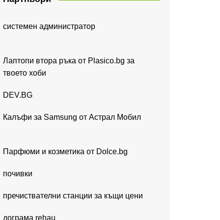
системен администратор
Лаптопи втора ръка от Plasico.bg за
твоето хоби
DEV.BG
Калъфи за Samsung от Астрал Мобил
Парфюми и козметика от Dolce.bg
почивки
пречиствателни станции за къщи цени
дограма rehau