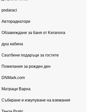
podaraci
Авторадиатори
Обзавеждане за баня от Keranova
душ кабина
Сватбени подаръци за гостите
Пожелания за рожден ден
DNMark.com
Матраци Варна
Събиране и изкупуване на вземания
Тенти Pratic