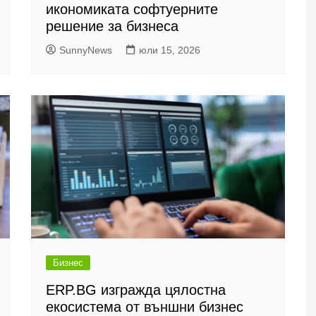
икономиката софтуерните
решение за бизнеса
SunnyNews
юли 15, 2026
Бизнес
ERP.BG изгражда цялостна
екосистема от външни бизнес