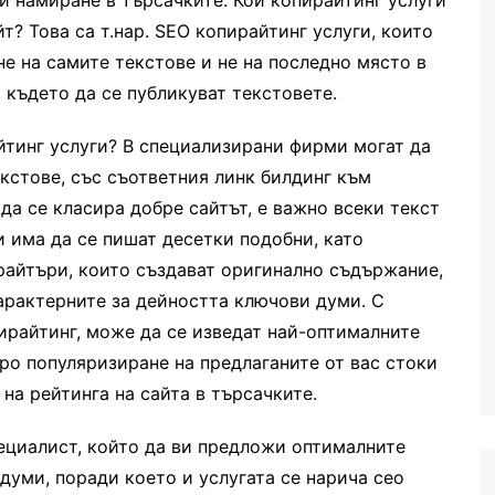
ви намиране в търсачките. Кои копирайтинг услуги
т? Това са т.нар. SEO копирайтинг услуги, които
не на самите текстове и не на последно място в
 където да се публикуват текстовете.
йтинг услуги? В специализирани фирми могат да
кстове, със съответния линк билдинг към
да се класира добре сайтът, е важно всеки текст
и има да се пишат десетки подобни, като
ирайтъри, които създават оригинално съдържание,
арактерните за дейността ключови думи. С
райтинг, може да се изведат най-оптималните
бро популяризиране на предлаганите от вас стоки
на рейтинга на сайта в търсачките.
пециалист, който да ви предложи оптималните
думи, поради което и услугата се нарича сео