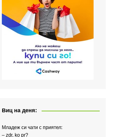
Виц на деня:
Младеж си чати с приятел:
– zdr, ko pr?