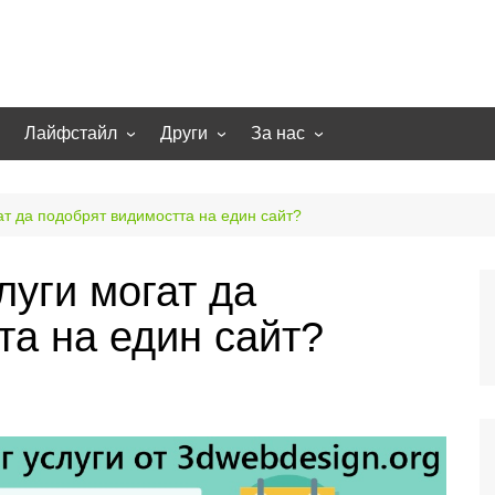
Лайфстайл
Други
За нас
гии
Екстремно
НОВИНИ
Партньори
Игри
СТАТИИ
Контакти
ат да подобрят видимостта на един сайт?
рт
Smart home
Направи си сам
луги могат да
Осветление
Помощна информация
та на един сайт?
Отопление/климатизация
UFO
Образование
Бизнес