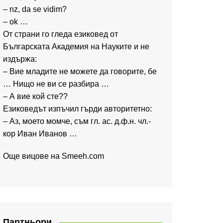
– nz, da se vidim?
– ok …
От страни го гледа езиковед от
Българската Академия на Науките и не
издържа:
– Вие младите не можете да говорите, бе
… Нищо не ви се разбира …
– А вие кой сте??
Езиковедът изпъчил гърди авторитетно:
– Аз, моето момче, съм гл. ас. д.ф.н. чл.-
кор Иван Иванов …
Още вицове на
Smeeh.com
Партньори