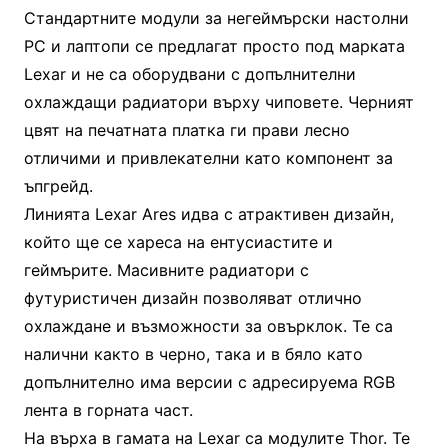
Стандартните модули за негеймърски настолни
PC и лаптопи се предлагат просто под марката
Lexar и не са оборудвани с допълнителни
охлаждащи радиатори върху чиповете. Черният
цвят на печатната платка ги прави лесно
отличими и привлекателни като компонент за
ъпгрейд.
Линията Lexar Ares идва с атрактивен дизайн,
който ще се хареса на ентусиастите и
геймърите. Масивните радиатори с
футуристичен дизайн позволяват отлично
охлаждане и възможности за овърклок. Те са
налични както в черно, така и в бяло като
допълнително има версии с адресируема RGB
лента в горната част.
На върха в гамата на Lexar са модулите Thor. Те