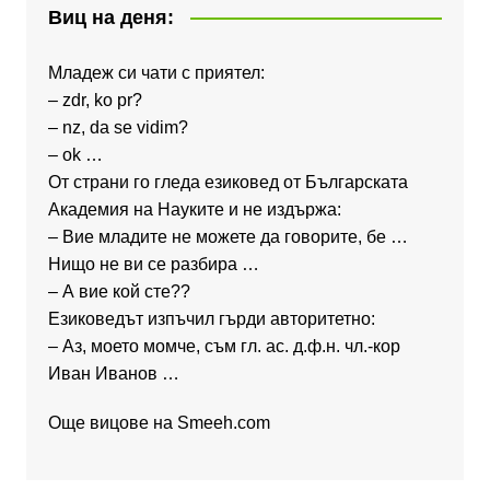
Виц на деня:
Младеж си чати с приятел:
– zdr, ko pr?
– nz, da se vidim?
– ok …
От страни го гледа езиковед от Българската
Академия на Науките и не издържа:
– Вие младите не можете да говорите, бе …
Нищо не ви се разбира …
– А вие кой сте??
Езиковедът изпъчил гърди авторитетно:
– Аз, моето момче, съм гл. ас. д.ф.н. чл.-кор
Иван Иванов …
Още вицове на
Smeeh.com