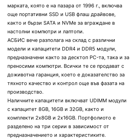
марката, която е на пазара от 1996 г., включва
още портативни SSD и USB флаш драйвове,
както и бързи SATA и NVMe за вграждане в
настолни компютри и лаптопи.
АСБИС вече разполага на склад с различни
модели и капацитети DDR4 и DDR5 модули,
предназначени както за десктоп PC-та, така и за
преносими компютри. Всички те се продават с
доживотна гаранция, което е доказателство за
тяхното качество и контрол още във фазата на
производство.
Наличните капацитети включват UDIMM модули
с капацитет 8GB, 16GB и 32GB, както и
комплекти 2х8GB и 2х16GB. Портфолиото е
разделено на три серии в зависимост от
предназначението и характеристиките.