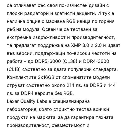
се отличават със своя по-изчистен дизайн с
плоски радиатори и златисти акценти. И тук е
налична опция с масивна RGB ивица по горния
ръб на модула. Освен че са тествани за
екстремна издръжливост и производителност,
те предлагат поддръжка на XMP 3.0 и 2.0 и идват
във версии, поддържащи по-високи честоти на
работа – до DDR5-6000 (CL38) и DDR4-3600
(CL18) съответно за двата популярни стандарта.
Комплектите 2х16GB от споменатите модели
струват съответно около 214 лв. за DDR5 и 144
лв. за DDR4 версите без RGB.
Lexar Quality Labs е специализирана
лаборатория, която стриктно тества всички
продукти на марката, за да гарантира тяхната
производителност, съвместимост и