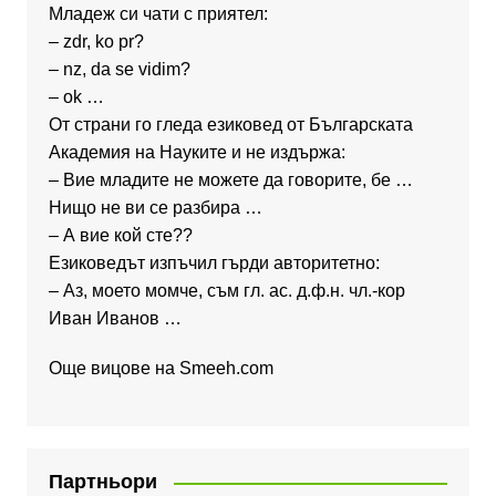
Младеж си чати с приятел:
– zdr, ko pr?
– nz, da se vidim?
– ok …
От страни го гледа езиковед от Българската
Академия на Науките и не издържа:
– Вие младите не можете да говорите, бе …
Нищо не ви се разбира …
– А вие кой сте??
Езиковедът изпъчил гърди авторитетно:
– Аз, моето момче, съм гл. ас. д.ф.н. чл.-кор
Иван Иванов …
Още вицове на
Smeeh.com
Партньори