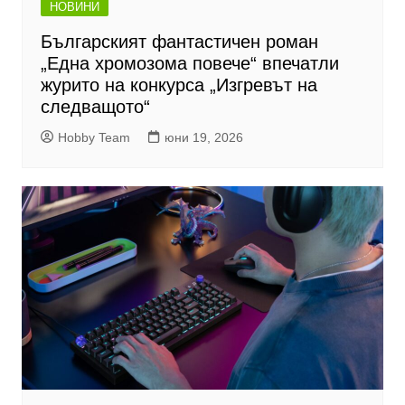
НОВИНИ
Българският фантастичен роман
„Една хромозома повече“ впечатли
журито на конкурса „Изгревът на
следващото“
Hobby Team
юни 19, 2026