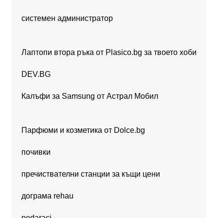
системен администратор
Лаптопи втора ръка от Plasico.bg за твоето хоби
DEV.BG
Калъфи за Samsung от Астрал Мобил
Парфюми и козметика от Dolce.bg
почивки
пречиствателни станции за къщи цени
дограма rehau
podaraci