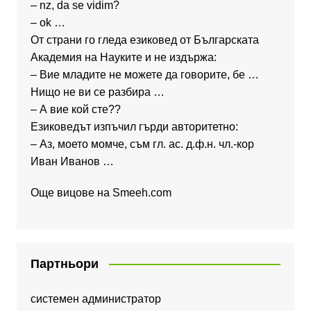
– nz, da se vidim?
– ok …
От страни го гледа езиковед от Българската
Академия на Науките и не издържа:
– Вие младите не можете да говорите, бе …
Нищо не ви се разбира …
– А вие кой сте??
Езиковедът изпъчил гърди авторитетно:
– Аз, моето момче, съм гл. ас. д.ф.н. чл.-кор
Иван Иванов …
Още вицове на
Smeeh.com
Партньори
системен администратор