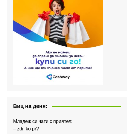
Виц на деня:
Младеж си чати с приятел:
– zdr, ko pr?