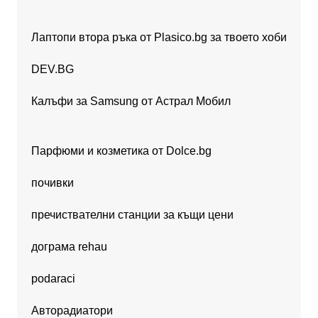
Лаптопи втора ръка от Plasico.bg за твоето хоби
DEV.BG
Калъфи за Samsung от Астрал Мобил
Парфюми и козметика от Dolce.bg
почивки
пречиствателни станции за къщи цени
дограма rehau
podaraci
Авторадиатори