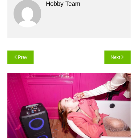
Hobby Team
Навигация
Prev
Next