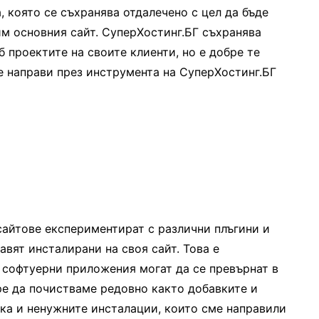
, която се съхранява отдалечено с цел да бъде
им основния сайт. СуперХостинг.БГ съхранява
б проектите на своите клиенти, но е добре те
е направи през инструмента на СуперХостинг.БГ
сайтове експериментират с различни плъгини и
тавят инсталирани на своя сайт. Това е
 софтуерни приложения могат да се превърнат в
ре да почистваме редовно както добавките и
ака и ненужните инсталации, които сме направили