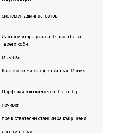
системен администратор
Лаптопи втора ръка от Plasico.bg за
твоето хоби
DEV.BG
Калъфи за Samsung от Астрал Мобил
Парфюми и козметика от Dolce.bg
почивки
пречиствателни станции за къщи цени
дограма rehau