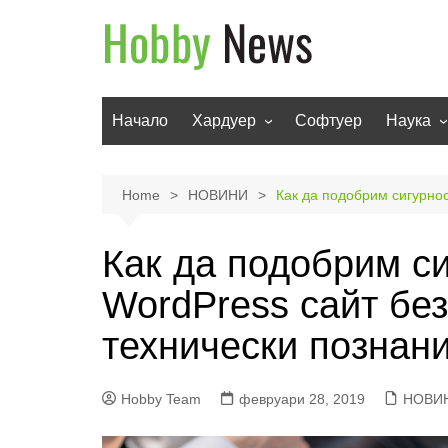
Skip
to
content
Начало
Хардуер
Софтуер
Наука
Мобилни устройства
Техноло
Телевизори
Роботи
Home
НОВИНИ
Как да подобрим сигурно
Аудио
Транспо
Как да подобрим с
Фото и видео
WordPress сайт бе
технически познан
Hobby Team
февруари 28, 2019
НОВИ