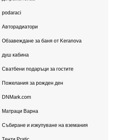
podaraci
Авторадиатори
Обзавеждане за баня от Keranova
душ кабина
Сватбени подаръци за гостите
Пожелания за рожден ден
DNMark.com
Матраци Варна
Събиране и изкупуване на вземания
Тенти Pratic