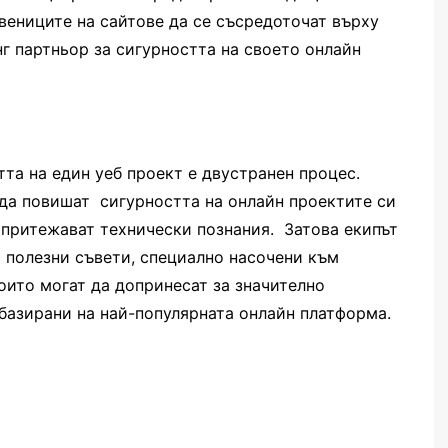
твениците на сайтове да се съсредоточат върху
нг партньор за сигурността на своето онлайн
та на един уеб проект е двустранен процес.
да повишат сигурността на онлайн проектите си
а притежават технически познания. Затова екипът
т полезни съвети, специално насочени към
оито могат да допринесат за значително
 базирани на най-популярната онлайн платформа.