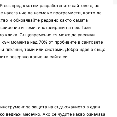
ress пред къстъм разработените сайтове е, че
се налага ние да наемаме програмисти, които да
ство и обновявайте редовно както самата
зширения и теми, инсталирани на нея. Тази
лко клика. Същевременно тя може да увеличи
– към момента над 70% от пробивите в сайтовете
ни плъгини, теми или системи. Добра идея е също
ите резервно копие на сайта си.
в инструмент за защита на съдържанието в един
лко веднъж месечно. Ако се чудите какво означава