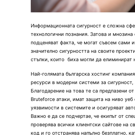
Информационната сигурност е сложна сфер
технологични познания. Затова и мнозина 
подценяват факта, че могат съвсем сами и
значително сигурността на своите проекти
стъпки, които биха могли да елиминират 
Най-голямата българска хостинг компания
ресурси в модерни системи за сигурност,
Благодарение на това те са предпазени от D
Bruteforce атаки, имат защита на ниво уе
уязвимости в системите и осигуряват авт
Важно е да се подчертае, че екипът от сп
проверява всички клиентски сайтове на с
код и го отстранява напълно безплатно, 