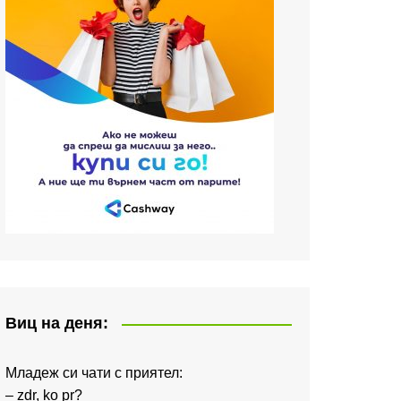
Виц на деня:
Младеж си чати с приятел:
– zdr, ko pr?