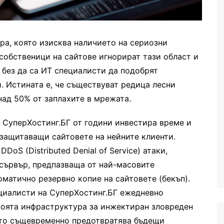
а, която изисква наличието на сериозни
собственици на сайтове игнорират тази област и
 без да са ИТ специалисти да подобрят
. Истината е, че съществуват редица лесни
над 50% от заплахите в мрежата.
 СуперХостинг.БГ от години инвестира време и
 защитаващи сайтовете на нейните клиенти.
DoS (Distributed Denial of Service) атаки,
б сървър, предпазваща от най-масовите
оматично резервно копие на сайтовете (бекъп).
ециалисти на СуперХостинг.БГ ежедневно
воята инфраструктура за инжектиран зловреден
като същевременно предотвратява бъдещи