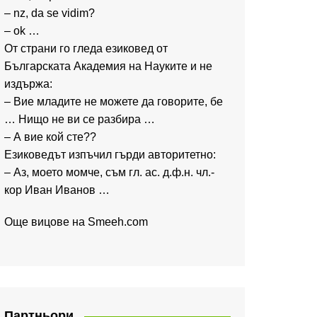
– nz, da se vidim?
– ok …
От страни го гледа езиковед от
Българската Академия на Науките и не
издържа:
– Вие младите не можете да говорите, бе
… Нищо не ви се разбира …
– А вие кой сте??
Езиковедът изпъчил гърди авторитетно:
– Аз, моето момче, съм гл. ас. д.ф.н. чл.-
кор Иван Иванов …
Още вицове на
Smeeh.com
Партньори