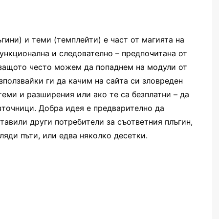
ини) и теми (темплейти) е част от магията на
функционална и следователно – предпочитана от
, защото често можем да попаднем на модули от
използвайки ги да качим на сайта си зловреден
теми и разширения или ако те са безплатни – да
зточници. Добра идея е предварително да
тавили други потребители за съответния плъгин,
ляди пъти, или едва няколко десетки.