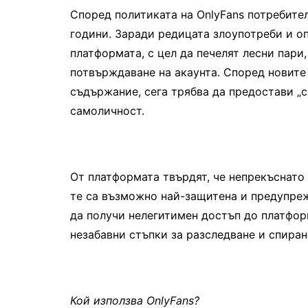
Според политиката на OnlyFans потребите
години. Заради редицата злоупотреби и о
платформата, с цел да печелят лесни пари,
потвърждаване на акаунта. Според новите 
съдържание, сега трябва да предостави „с
самоличност.
От платформата твърдят, че непрекъснато 
те са възможно най-защитена и предупреж
да получи нелегитимен достъп до платфор
незабавни стъпки за разследване и спиран
Кой използва OnlyFans?