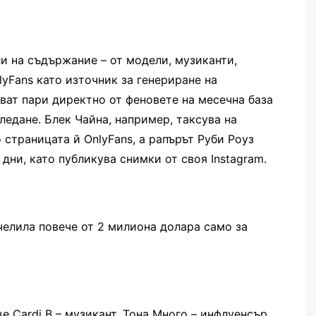
ли на съдържание – от модели, музиканти,
lyFans като източник за генериране на
ват пари директно от феновете на месечна база
ледане. Блек Чайна, например, таксува на
 страницата й OnlyFans, а рапърът Руби Роуз
 дни, като публикува снимки от своя Instagram.
челила повече от 2 милиона долара само за
е Cardi B – музикант, Тона Много – инфлуенсър,