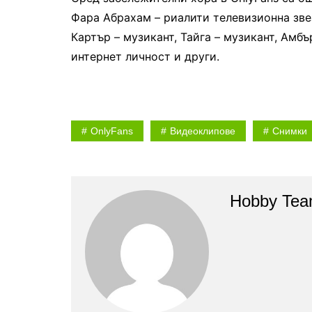
Фара Абрахам – риалити телевизионна зве
Картър – музикант, Тайга – музикант, Амбъ
интернет личност и други.
OnlyFans
Видеоклипове
Снимки
Hobby Te