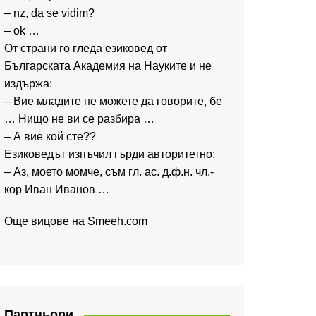
– nz, da se vidim?
– ok …
От страни го гледа езиковед от
Българската Академия на Науките и не
издържа:
– Вие младите не можете да говорите, бе
… Нищо не ви се разбира …
– А вие кой сте??
Езиковедът изпъчил гърди авторитетно:
– Аз, моето момче, съм гл. ас. д.ф.н. чл.-
кор Иван Иванов …
Още вицове на
Smeeh.com
Партньори