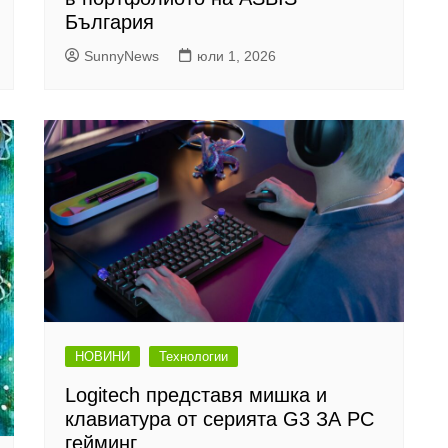
България
SunnyNews
юли 1, 2026
НОВИНИ
Технологии
Logitech представя мишка и
клавиатура от серията G3 ЗА PC
гейминг