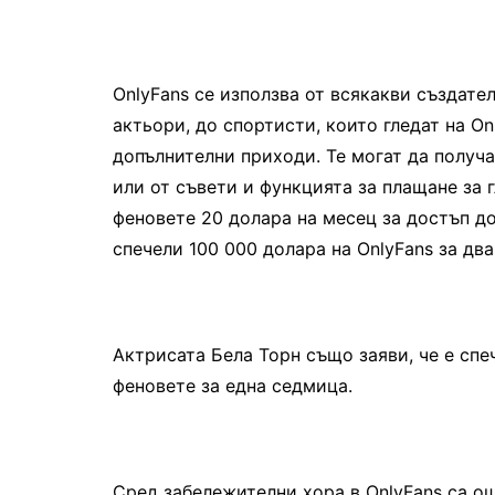
OnlyFans се използва от всякакви създате
актьори, до спортисти, които гледат на On
допълнителни приходи. Те могат да получа
или от съвети и функцията за плащане за г
феновете 20 долара на месец за достъп до
спечели 100 000 долара на OnlyFans за два
Актрисата Бела Торн също заяви, че е спе
феновете за една седмица.
Сред забележителни хора в OnlyFans са ощ