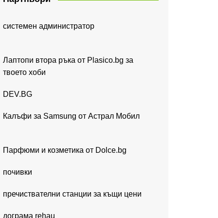
системен администратор
Лаптопи втора ръка от Plasico.bg за
твоето хоби
DEV.BG
Калъфи за Samsung от Астрал Мобил
Парфюми и козметика от Dolce.bg
почивки
пречиствателни станции за къщи цени
дограма rehau