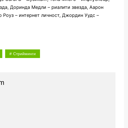
зда, Доринда Медли – риалити звезда, Аарон
р Роуз – интернет личност, Джордин Уудс –
Стрийминги
am