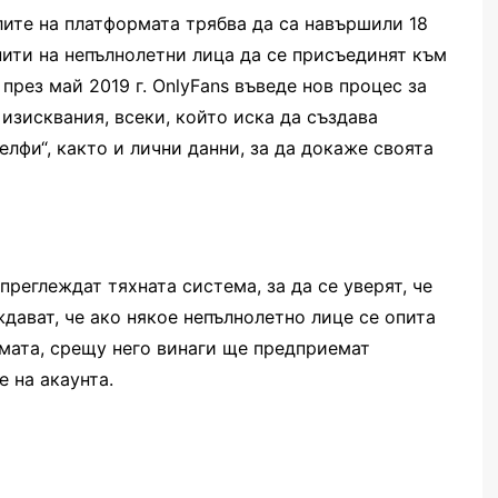
лите на платформата трябва да са навършили 18
пити на непълнолетни лица да се присъединят към
 през май 2019 г. OnlyFans въведе нов процес за
изисквания, всеки, който иска да създава
елфи“, както и лични данни, за да докаже своята
преглеждат тяхната система, за да се уверят, че
дават, че ако някое непълнолетно лице се опита
мата, срещу него винаги ще предприемат
е на акаунта.