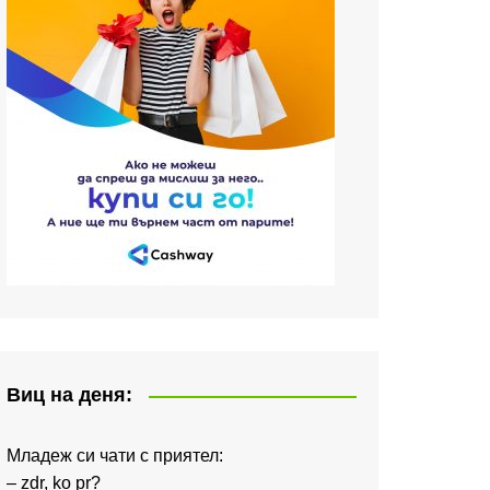
Виц на деня:
Младеж си чати с приятел:
– zdr, ko pr?