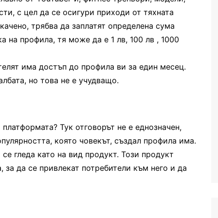
ти, с цел да се осигури приходи от тяхната
 качено, трябва да заплатят определена сума
 на профила, тя може да е 1 лв, 100 лв , 1000
телят има достъп до профила ви за един месец.
лбата, но това не е учудващо.
т платформата? Тук отговорът не е еднозначен,
пулярността, която човекът, създал профила има.
 се гледа като на вид продукт. Този продукт
, за да се привлекат потребители към него и да