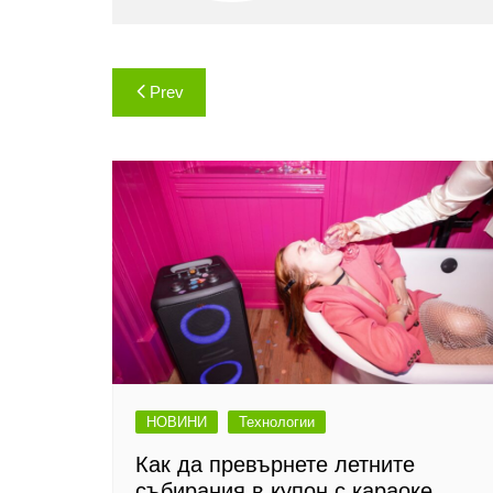
Навигация
Prev
НОВИНИ
Технологии
Как да превърнете летните
събирания в купон с караоке