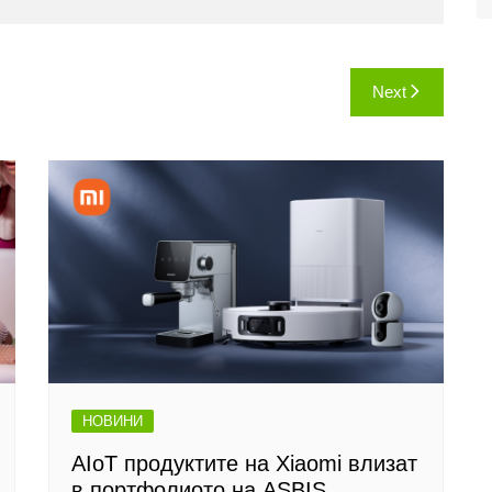
Next
НОВИНИ
AIoT продуктите на Xiaomi влизат
в портфолиото на ASBIS