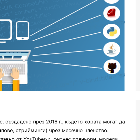
 създадено през 2016 г., където хората могат да
пове, стрийминги) чрез месечно членство.
лавно от YouTuber-и, фитнес треньори, модели,