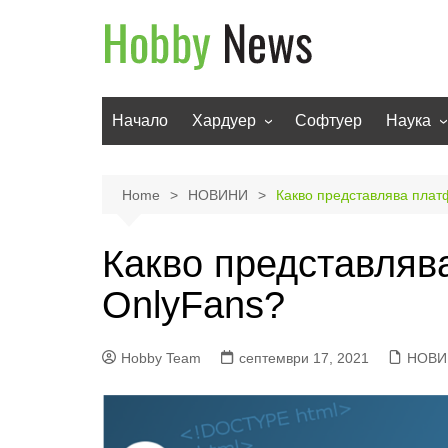
Skip
to
content
Начало
Хардуер
Софтуер
Наука
Мобилни устройства
Техноло
Телевизори
Роботи
Home
НОВИНИ
Какво представлява плат
Аудио
Транспо
Какво представляв
Фото и видео
OnlyFans?
Hobby Team
септември 17, 2021
НОВИ