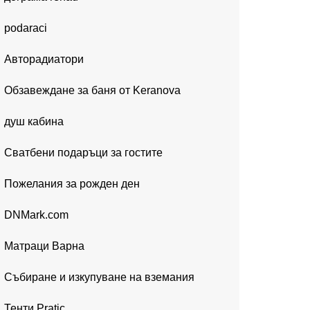
podaraci
Авторадиатори
Обзавеждане за баня от Keranova
душ кабина
Сватбени подаръци за гостите
Пожелания за рожден ден
DNMark.com
Матраци Варна
Събиране и изкупуване на вземания
Тенти Pratic