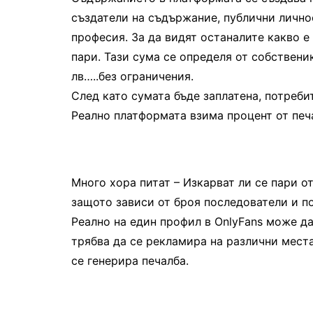
създатели на съдържание, публични личнос
професия. За да видят останалите какво е
пари. Тази сума се определя от собственика
лв…..без ограничения.
След като сумата бъде заплатена, потреби
Реално платформата взима процент от печа
Много хора питат – Изкарват ли се пари о
защото зависи от броя последователи и по
Реално на един профил в OnlyFans може да
трябва да се рекламира на различни места
се генерира печалба.