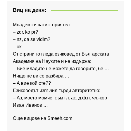
Виц на деня:
Младеж си чати с приятел:
– zdr, ko pr?
– nz, da se vidim?
– ok …
От страни го гледа езиковед от Българската
Академия на Науките и не издържа:
– Вие младите не можете да говорите, бе …
Нищо не ви се разбира …
– А вие кой сте??
Езиковедът изпъчил гърди авторитетно:
– Аз, моето момче, съм гл. ас. д.ф.н. чл.-кор
Иван Иванов …
Още вицове на
Smeeh.com