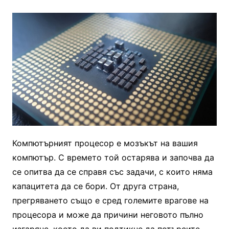
Компютърният процесор е мозъкът на вашия
компютър. С времето той остарява и започва да
се опитва да се справя със задачи, с които няма
капацитета да се бори. От друга страна,
прегряването също е сред големите врагове на
процесора и може да причини неговото пълно