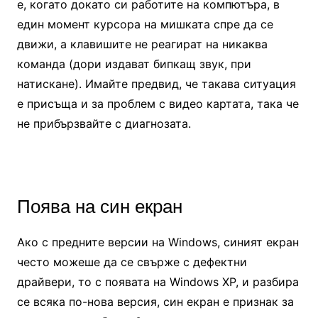
е, когато докато си работите на компютъра, в
един момент курсора на мишката спре да се
движи, а клавишите не реагират на никаква
команда (дори издават бипкащ звук, при
натискане). Имайте предвид, че такава ситуация
е присъща и за проблем с видео картата, така че
не прибързвайте с диагнозата.
Поява на син екран
Ако с предните версии на Windows, синият екран
често можеше да се свърже с дефектни
драйвери, то с появата на Windows XP, и разбира
се всяка по-нова версия, син екран е признак за