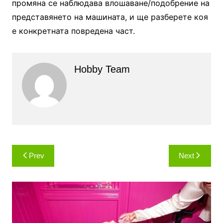
промяна се наблюдава влошаване/подобрение на
представянето на машината, и ще разберете коя
е конкретната повредена част.
Hobby Team
Навигация
Prev
Next