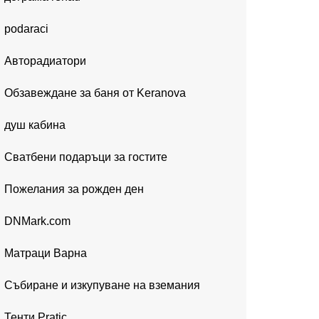
podaraci
Авторадиатори
Обзавеждане за баня от Keranova
душ кабина
Сватбени подаръци за гостите
Пожелания за рожден ден
DNMark.com
Матраци Варна
Събиране и изкупуване на вземания
Тенти Pratic