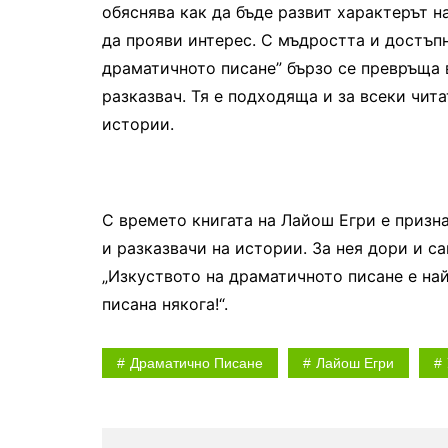
обяснява как да бъде развит характерът на
да прояви интерес. С мъдростта и достъпн
драматичното писане” бързо се превръща 
разказвач. Тя е подходяща и за всеки чит
истории.
С времето книгата на Лайош Егри е призн
и разказвачи на истории. За нея дори и са
„Изкуството на драматичното писане е на
писана някога!“.
Драматично Писане
Лайош Егри