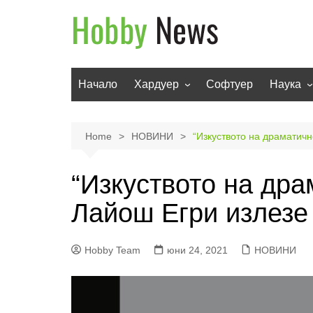
Skip
to
content
Начало
Хардуер
Софтуер
Наука
Мобилни устройства
Техноло
Телевизори
Роботи
Home
НОВИНИ
“Изкуството на драматичн
Аудио
Транспо
“Изкуството на дра
Фото и видео
Лайош Егри излезе 
Hobby Team
юни 24, 2021
НОВИНИ