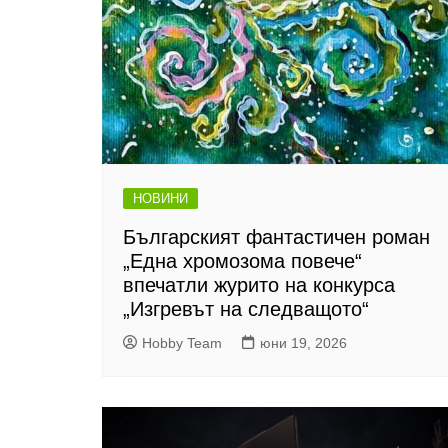
НОВИНИ
Българският фантастичен роман
„Една хромозома повече“
впечатли журито на конкурса
„Изгревът на следващото“
Hobby Team
юни 19, 2026