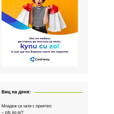
Виц на деня:
Младеж си чати с приятел:
– zdr, ko pr?