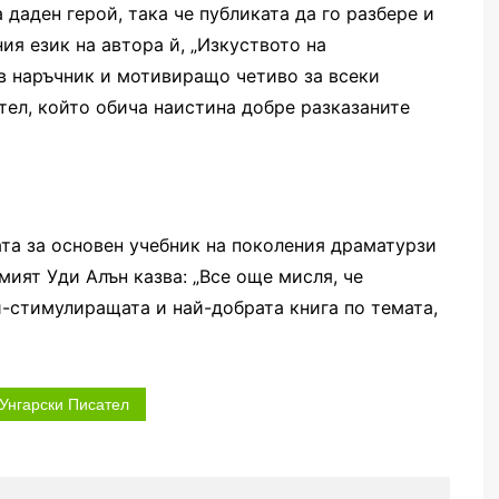
 даден герой, така че публиката да го разбере и
ия език на автора й, „Изкуството на
в наръчник и мотивиращо четиво за всеки
ател, който обича наистина добре разказаните
ата за основен учебник на поколения драматурзи
мият Уди Алън казва: „Все още мисля, че
й-стимулиращата и най-добрата книга по темата,
Унгарски Писател