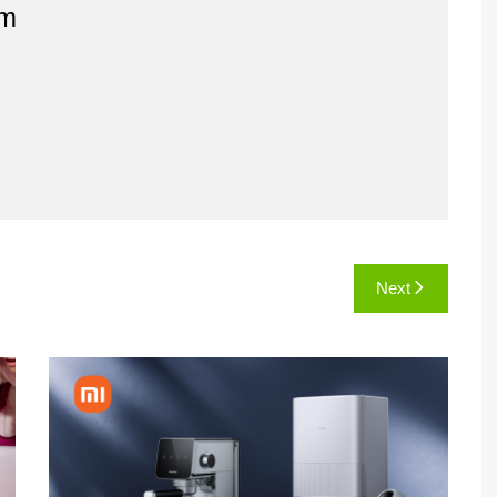
am
Next