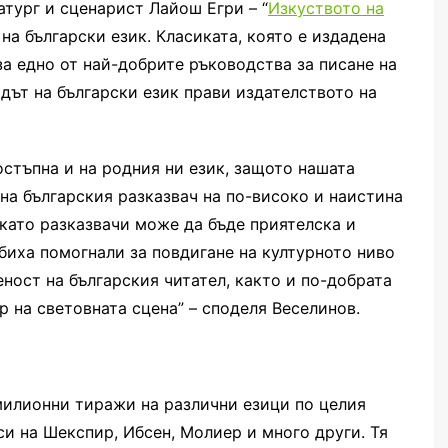
атург и сценарист Лайош Егри – “
Изкуството на
и на български език. Класиката, която е издадена
 за едно от най-добрите ръководства за писане на
дът на български език прави издателството на
остъпна и на родния ни език, защото нашата
 на българския разказвач на по-високо и наистина
 като разказвачи може да бъде приятелска и
биха помогнали за повдигане на културното ниво
ност на българския читател, както и по-добрата
 на световната сцена” – споделя Веселинов.
милионни тиражи на различни езици по целия
и на Шекспир, Ибсен, Молиер и много други. Тя