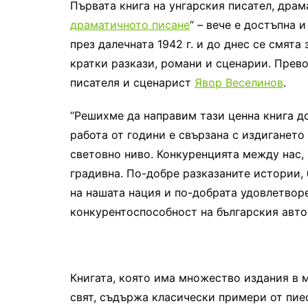
Първата книга на унгарския писател, драм
драматичното писане
“ – вече е достъпна 
през далечната 1942 г. и до днес се смята
кратки разкази, романи и сценарии. Прево
писателя и сценарист
Явор Веселинов
.
“Решихме да направим тази ценна книга д
работа от години е свързана с издигането
световно ниво. Конкуренцията между нас,
градивна. По-добре разказаните истории, 
на нашата нация и по-добрата удовлетворе
конкурентоспособност на българския автор
Книгата, която има множество издания в 
свят, съдържа класически примери от пиес