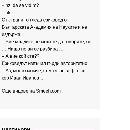
– nz, da se vidim?
– ok …
От страни го гледа езиковед от
Българската Академия на Науките и не
издържа:
– Вие младите не можете да говорите, бе
… Нищо не ви се разбира …
– А вие кой сте??
Езиковедът изпъчил гърди авторитетно:
– Аз, моето момче, съм гл. ас. д.ф.н. чл.-
кор Иван Иванов …
Още вицове на
Smeeh.com
Партньори