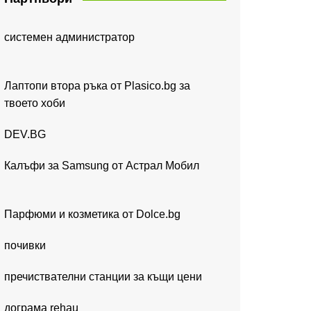
системен администратор
Лаптопи втора ръка от Plasico.bg за
твоето хоби
DEV.BG
Калъфи за Samsung от Астрал Мобил
Парфюми и козметика от Dolce.bg
почивки
пречиствателни станции за къщи цени
дограма rehau