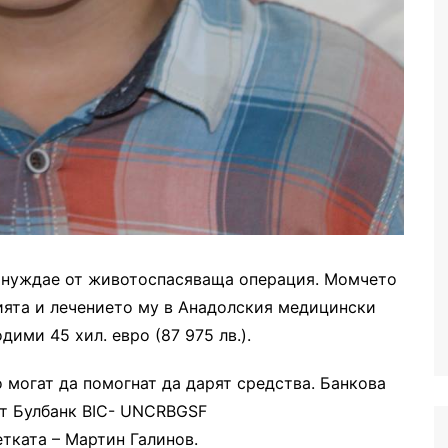
 нуждае от животоспасяваща операция. Момчето
цията и лечението му в Анадолския медицински
дими 45 хил. евро (87 975 лв.).
 могат да помогнат да дарят средства. Банкова
ит Булбанк BIC- UNCRBGSF
ката – Мартин Галинов.