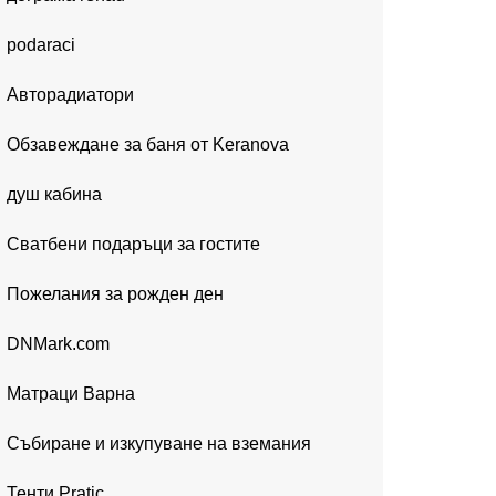
podaraci
Авторадиатори
Обзавеждане за баня от Keranova
душ кабина
Сватбени подаръци за гостите
Пожелания за рожден ден
DNMark.com
Матраци Варна
Събиране и изкупуване на вземания
Тенти Pratic