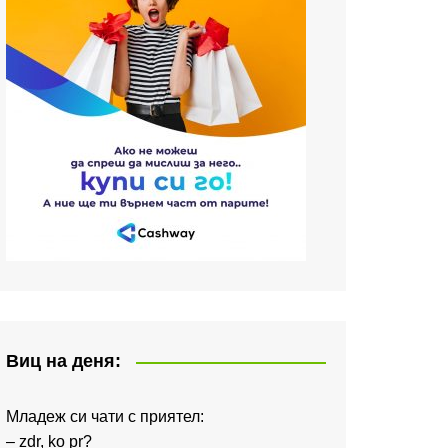
Виц на деня:
Младеж си чати с приятел:
– zdr, ko pr?