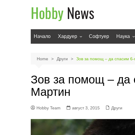
Skip
to
content
Начало
Хардуер
Софтуер
Наука
Мобилни устройства
Техноло
Телевизори
Роботи
Home
Други
Зов за помощ – да спасим 6
Аудио
Транспо
Зов за помощ – да
Фото и видео
Мартин
Hobby Team
август 3, 2015
Други