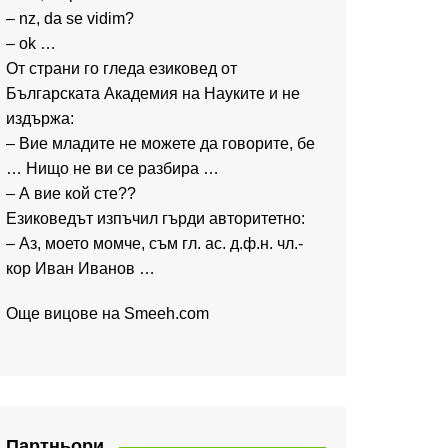
– nz, da se vidim?
– ok …
От страни го гледа езиковед от
Българската Академия на Науките и не
издържа:
– Вие младите не можете да говорите, бе
… Нищо не ви се разбира …
– А вие кой сте??
Езиковедът изпъчил гърди авторитетно:
– Аз, моето момче, съм гл. ас. д.ф.н. чл.-
кор Иван Иванов …
Още вицове на
Smeeh.com
Партньори