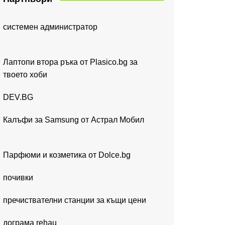
системен администратор
Лаптопи втора ръка от Plasico.bg за
твоето хоби
DEV.BG
Калъфи за Samsung от Астрал Мобил
Парфюми и козметика от Dolce.bg
почивки
пречиствателни станции за къщи цени
дограма rehau