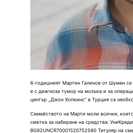
6-годишният Мартин Галинов от Шумен се
е с диагноза тумор на мозъка и за опера
център „Джон Хопкинс” в Турция са необхо
Семейството на Марти моли всички, които
сметка за набиране на средства: УниКред
BG92UNCR70001520752580 Титуляр на смет