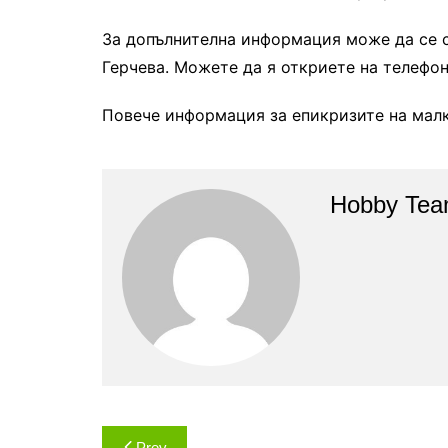
За допълнителна информация може да се 
Герчева. Можете да я откриете на телефо
Повече информация за епикризите на мал
Hobby Te
Навигация
Prev