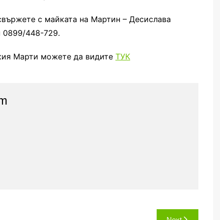
свържете с майката на Мартин – Десислава
н 0899/448-729.
кия Марти можете да видите
ТУК
am
Next