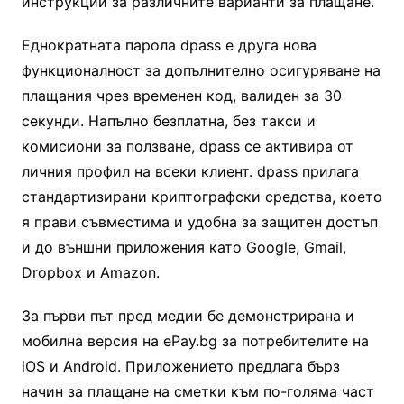
инструкции за различните варианти за плащане.
Еднократната парола dpass е друга нова
функционалност за допълнително осигуряване на
плащания чрез временен код, валиден за 30
секунди. Напълно безплатна, без такси и
комисиони за ползване, dpass се активира от
личния профил на всеки клиент. dpass прилага
стандартизирани криптографски средства, което
я прави съвместима и удобна за защитен достъп
и до външни приложения като Google, Gmail,
Dropbox и Amazon.
За първи път пред медии бе демонстрирана и
мобилна версия на ePay.bg за потребителите на
iOS и Android. Приложението предлага бърз
начин за плащане на сметки към по-голяма част