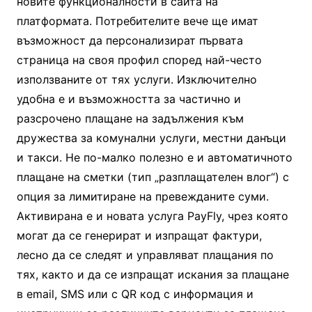
новите функционалности в сайта на
платформата. Потребителите вече ще имат
възможност да персонализират първата
страница на своя профил според най-често
използваните от тях услуги. Изключително
удобна е и възможността за частично и
разсрочено плащане на задължения към
дружества за комунални услуги, местни данъци
и такси. Не по-малко полезно е и автоматичното
плащане на сметки (тип „разплащателен влог“) с
опция за лимитиране на превежданите суми.
Активирана е и новата услуга PayFly, чрез която
могат да се генерират и изпращат фактури,
лесно да се следят и управляват плащания по
тях, както и да се изпращат искания за плащане
в еmail, SMS или с QR код с информация и