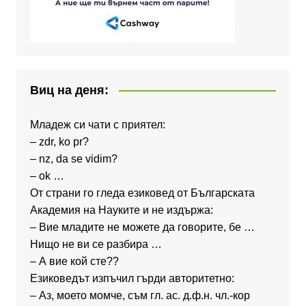
Виц на деня:
Младеж си чати с приятел:
– zdr, ko pr?
– nz, da se vidim?
– ok …
От страни го гледа езиковед от Българската
Академия на Науките и не издържа:
– Вие младите не можете да говорите, бе …
Нищо не ви се разбира …
– А вие кой сте??
Езиковедът изпъчил гърди авторитетно:
– Аз, моето момче, съм гл. ас. д.ф.н. чл.-кор