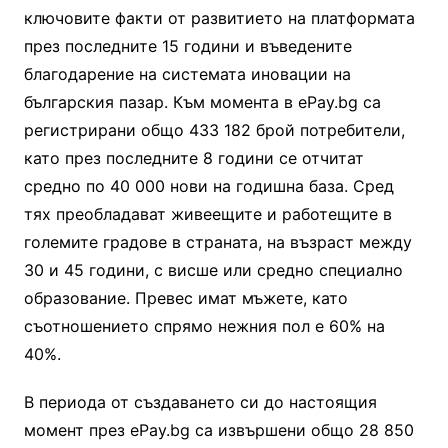
ключовите факти от развитието на платформата
през последните 15 години и въведените
благодарение на системата иновации на
българския пазар. Към момента в еPay.bg са
регистрирани общо 433 182 брой потребители,
като през последните 8 години се отчитат
средно по 40 000 нови на годишна база. Сред
тях преобладават живеещите и работещите в
големите градове в страната, на възраст между
30 и 45 години, с висше или средно специално
образование. Превес имат мъжете, като
съотношението спрямо нежния пол е 60% на
40%.
В периода от създаването си до настоящия
момент през еPay.bg са извършени общо 28 850