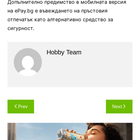
Допълнително предимство в мобилната версия
на ePay.bg e въвеждането на пръстовия
отпечатък като алтернативно средство за
сигурност.
Hobby Team
Навигация
Prev
Next