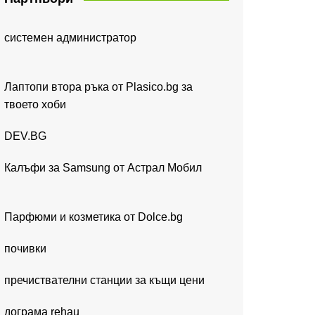
системен администратор
Лаптопи втора ръка от Plasico.bg за
твоето хоби
DEV.BG
Калъфи за Samsung от Астрал Мобил
Парфюми и козметика от Dolce.bg
почивки
пречиствателни станции за къщи цени
дограма rehau