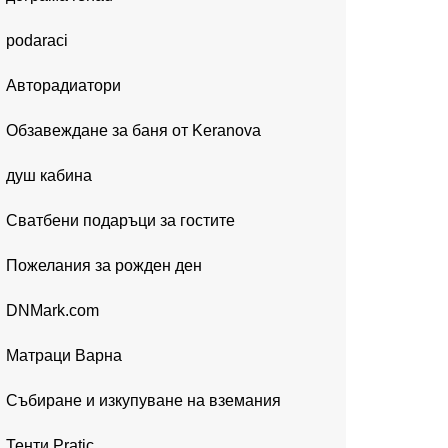
podaraci
Авторадиатори
Обзавеждане за баня от Keranova
душ кабина
Сватбени подаръци за гостите
Пожелания за рожден ден
DNMark.com
Матраци Варна
Събиране и изкупуване на вземания
Тенти Pratic