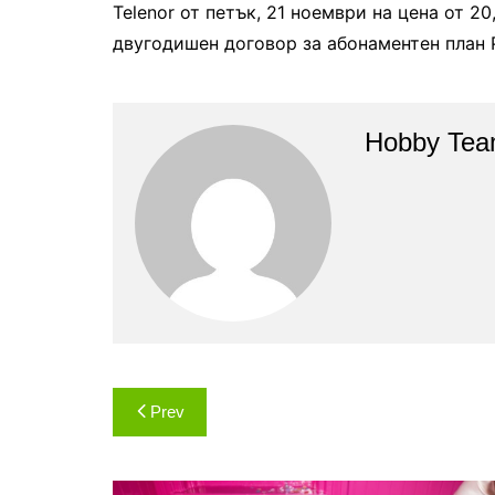
Telenor от петък, 21 ноември на цена от 20
двугодишен договор за абонаментен план Р
Hobby Te
Навигация
Prev