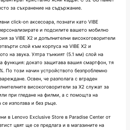
ясто за съхранение на съдържание.
вни click-on аксесоара, познати като VIBE
 персонализирате и подсилите вашето мобилно
ерия за VIBE X2 и допълнителни високоговорители
четвърти слой към корпуса на VIBE X2 и
то на звука. Ултра тънкият (5.1 мм) слой на
а функция: докато защитава вашия смартфон, тя
5%. По този начин устройството безпроблемно
зареждане. Освен, че разполага с вграден
лнителните високоговорители за X2 служат за
или при гледане на филми, а с помощта на
се използва и без ръце.
и в Lenovo Exclusive Store в Paradise Center от
латист цвят ще се предлага и в магазините на