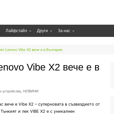
Лайфстайл
Други
За нас
гии
Екстремно
НОВИНИ
Партньори
Игри
СТАТИИ
Контакти
ят Lenovo Vibe X2 вече е в България
рт
Smart home
Направи си сам
novo Vibe X2 вече е в
Осветление
Помощна информация
Отопление/климатизация
UFO
Образование
 устройства
,
НОВИНИ
Бизнес
с вече е Vibe X2 – суперновата в съзвездието от
Тънкият и лек VIBE X2 е с уникалнен