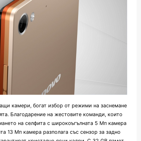
ващи камери, богат избор от режими на заснемане
ята. Благодарение на жестовите команди, които
емането на селфита с широкоъгълната 5 Мп камера
ата 13 Мп камера разполага със сензор за задно
 гарантират кристално ясни кадри. С 32 GB памет