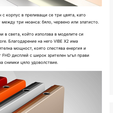
н с корпус в преливащи се три цвята, като
 между три нюанса: бяло, червено или златисто.
и в света, който използва в моделите си
re. Благодарение на него VIBE X2 има
телна мощност, която спестява енергия и
т FHD дисплей с широк зрителен ъгъл прави
на снимки цяло удоволствие.