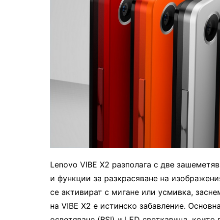
Lenovo VIBE X2 разполага с две зашеметя
и функции за разкрасяване на изображени
се активират с мигане или усмивка, засн
на VIBE X2 е истинско забавление. Основн
осветяване (BSI) и LED светкавица, които