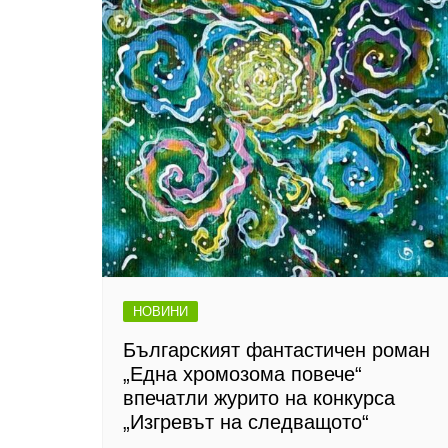
НОВИНИ
Българският фантастичен роман
„Една хромозома повече“
впечатли журито на конкурса
„Изгревът на следващото“