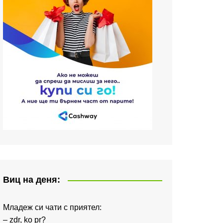
Виц на деня:
Младеж си чати с приятел:
– zdr, ko pr?