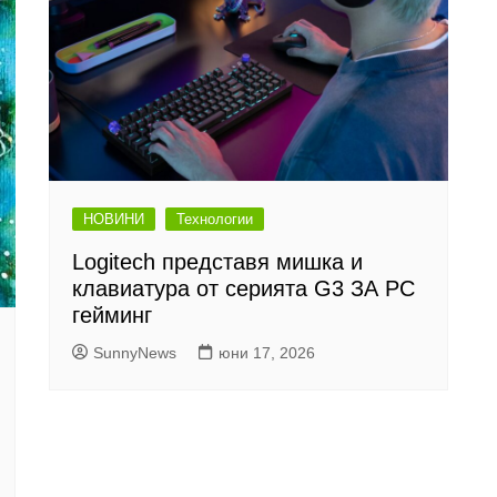
НОВИНИ
Технологии
Logitech представя мишка и
клавиатура от серията G3 ЗА PC
гейминг
SunnyNews
юни 17, 2026