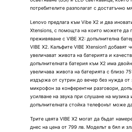
потребителите разполагат с достатъчно м
Lenovo предлага към Vibe X2 и два иновати
Xtensions, с помощта на които можете да
преживяване с VIBE X2: допълнителна бат
VIBE X2. Калъфите VIBE Xtension1 добавят 
увеличават живота на батерията и качество
допълнителната батерия към X2 има двойн
увеличава живота на батерията с близо 7
издържа от сутрин до вечер без нужда от 
микрофон за конферентни разговори, допъ
усилване на звука при слушане на музика 
допълнителната стойка телефонът може да 
Трите цвята VIBE X2 могат да бъдат намерен
днес на цена от 799 лв. Моделът в бял и з