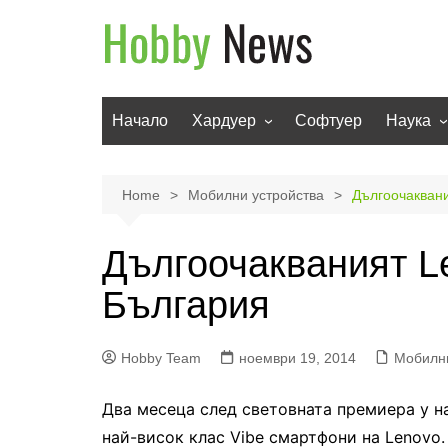
Skip
to
content
Начало
Хардуер
Софтуер
Наука
Мобилни устройства
Техноло
Телевизори
Роботи
Home
Мобилни устройства
Дългоочаквани
Аудио
Транспо
Дългоочакваният Le
Фото и видео
България
Hobby Team
ноември 19, 2014
Мобилни
Два месеца след световната премиера у на
най-висок клас Vibe смартфони на Lenovo. 