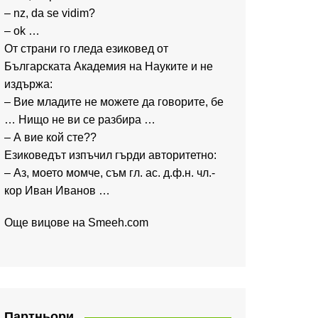
– nz, da se vidim?
– ok …
От страни го гледа езиковед от
Българската Академия на Науките и не
издържа:
– Вие младите не можете да говорите, бе
… Нищо не ви се разбира …
– А вие кой сте??
Езиковедът изпъчил гърди авторитетно:
– Аз, моето момче, съм гл. ас. д.ф.н. чл.-
кор Иван Иванов …
Още вицове на
Smeeh.com
Партньори