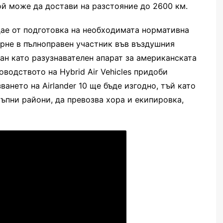
ой може да достави на разстояние до 2600 км.
ждае от подготовка на необходимата нормативна
ърне в пълноправен участник във въздушния
ан като разузнавателен апарат за американската
водството на Hybrid Air Vehicles придоби
ването на Airlander 10 ще бъде изгодно, тъй като
ъпни райони, да превозва хора и екипировка,