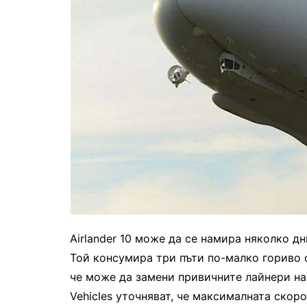
Airlander 10 може да се намира няколко дн
Той консумира три пъти по-малко гориво о
че може да замени привичните лайнери на 
Vehicles уточняват, че максималната скоро