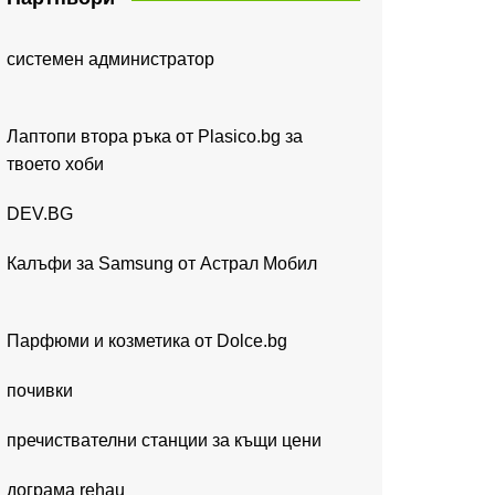
системен администратор
Лаптопи втора ръка от Plasico.bg за
твоето хоби
DEV.BG
Калъфи за Samsung от Астрал Мобил
Парфюми и козметика от Dolce.bg
почивки
пречиствателни станции за къщи цени
дограма rehau