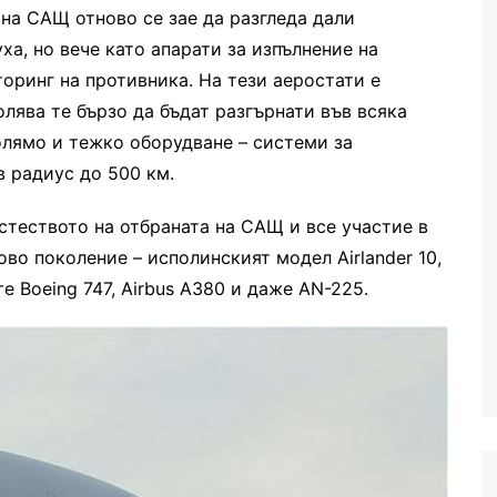
на САЩ отново се зае да разгледа дали
ха, но вече като апарати за изпълнение на
оринг на противника. На тези аеростати е
лява те бързо да бъдат разгърнати във всяка
голямо и тежко оборудване – системи за
в радиус до 500 км.
теството на отбраната на САЩ и все участие в
во поколение – исполинският модел Airlander 10,
 Boeing 747, Airbus A380 и даже AN-225.