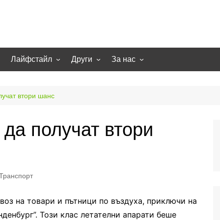
Лайфстайл
Други
За нас
гии
Екстремно
НОВИНИ
Партньори
Игри
СТАТИИ
Контакти
лучат втори шанс
рт
Smart home
Направи си сам
 да получат втори
Осветление
Помощна информация
Отопление/климатизация
UFO
Образование
Транспорт
Бизнес
воз на товари и пътници по въздуха, приключи на
нденбург”. Този клас летателни апарати беше