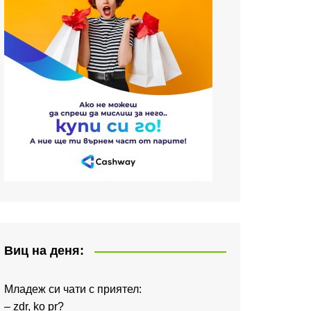
Виц на деня:
Младеж си чати с приятел:
– zdr, ko pr?