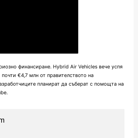
озно финансиране. Hybrid Air Vehicles вече успя
 почти €4,7 млн от правителството на
разработчиците планират да съберат с помощта на
be.
am