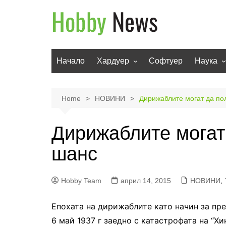
Skip
to
content
Начало
Хардуер
Софтуер
Наука
Мобилни устройства
Техноло
Телевизори
Роботи
Home
НОВИНИ
Дирижаблите могат да по
Аудио
Транспо
Дирижаблите могат
Фото и видео
шанс
Hobby Team
април 14, 2015
НОВИНИ
,
Епохата на дирижаблите като начин за пре
6 май 1937 г заедно с катастрофата на “Хи