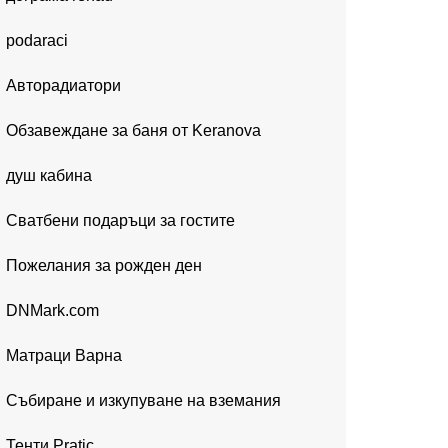
podaraci
Авторадиатори
Обзавеждане за баня от Keranova
душ кабина
Сватбени подаръци за гостите
Пожелания за рожден ден
DNMark.com
Матраци Варна
Събиране и изкупуване на вземания
Тенти Pratic