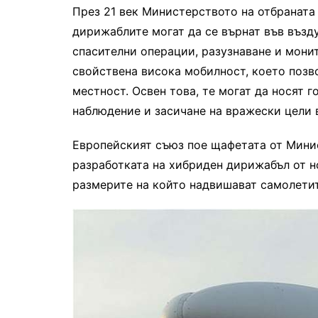
През 21 век Министерството на отбраната 
дирижаблите могат да се върнат във възду
спасителни операции, разузнаване и монит
свойствена висока мобилност, което позво
местност. Освен това, те могат да носят 
наблюдение и засичане на вражески цели 
Европейският съюз пое щафетата от Минис
разработката на хибриден дирижабъл от но
размерите на който надвишават самолетите