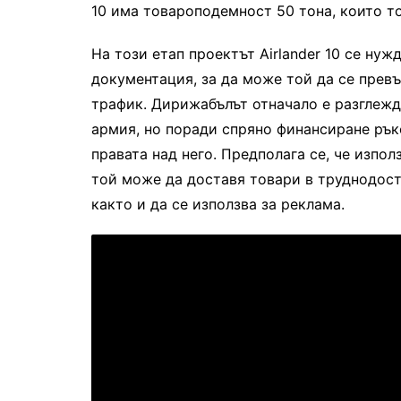
10 има товароподемност 50 тона, които т
На този етап проектът Airlander 10 се ну
документация, за да може той да се прев
трафик. Дирижабълът отначало е разглежд
армия, но поради спряно финансиране ръко
правата над него. Предполага се, че използ
той може да доставя товари в труднодост
както и да се използва за реклама.