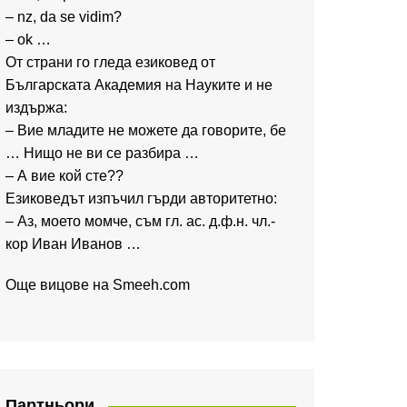
– nz, da se vidim?
– ok …
От страни го гледа езиковед от
Българската Академия на Науките и не
издържа:
– Вие младите не можете да говорите, бе
… Нищо не ви се разбира …
– А вие кой сте??
Езиковедът изпъчил гърди авторитетно:
– Аз, моето момче, съм гл. ас. д.ф.н. чл.-
кор Иван Иванов …
Още вицове на
Smeeh.com
Партньори