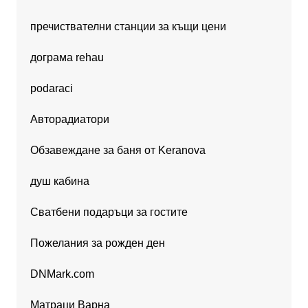
пречиствателни станции за къщи цени
дограма rehau
podaraci
Авторадиатори
Обзавеждане за баня от Keranova
душ кабина
Сватбени подаръци за гостите
Пожелания за рожден ден
DNMark.com
Матраци Варна