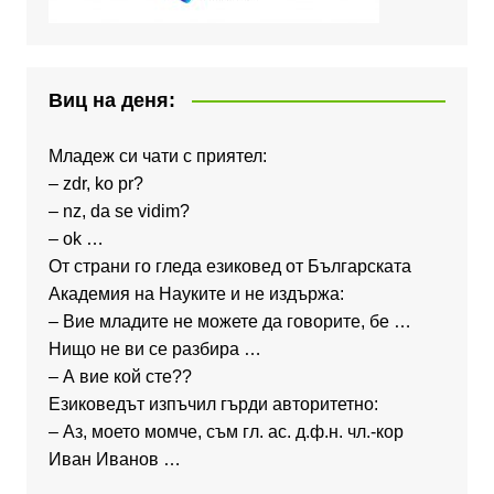
Виц на деня:
Младеж си чати с приятел:
– zdr, ko pr?
– nz, da se vidim?
– ok …
От страни го гледа езиковед от Българската
Академия на Науките и не издържа:
– Вие младите не можете да говорите, бе …
Нищо не ви се разбира …
– А вие кой сте??
Езиковедът изпъчил гърди авторитетно:
– Аз, моето момче, съм гл. ас. д.ф.н. чл.-кор
Иван Иванов …