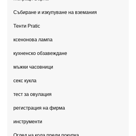
Събиране и изкупуване на вземания
Тенти Pratic
ксенонова лампа
кухненско обзавеждане
мъжки часовници
секс кукла
тест за овулация
регистрация на фирма
инструменти
Оглед на кола преди покупка