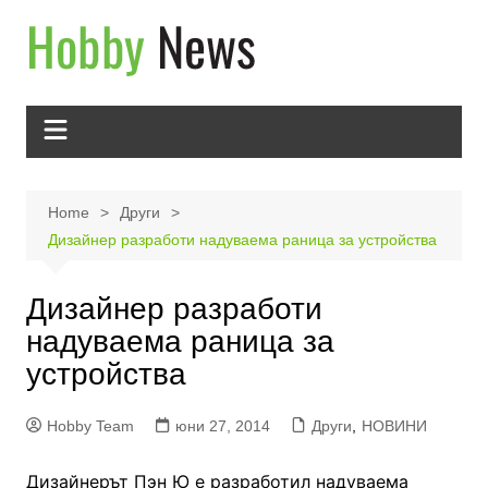
Skip
to
content
Home
Други
Дизайнер разработи надуваема раница за устройства
Дизайнер разработи
надуваема раница за
устройства
Hobby Team
юни 27, 2014
Други
,
НОВИНИ
Дизайнерът Пэн Ю е разработил надуваема