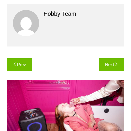
Hobby Team
Навигация
Prev
Next