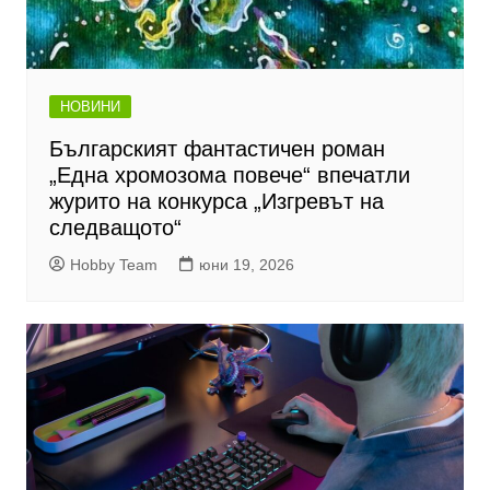
НОВИНИ
Българският фантастичен роман
„Една хромозома повече“ впечатли
журито на конкурса „Изгревът на
следващото“
Hobby Team
юни 19, 2026