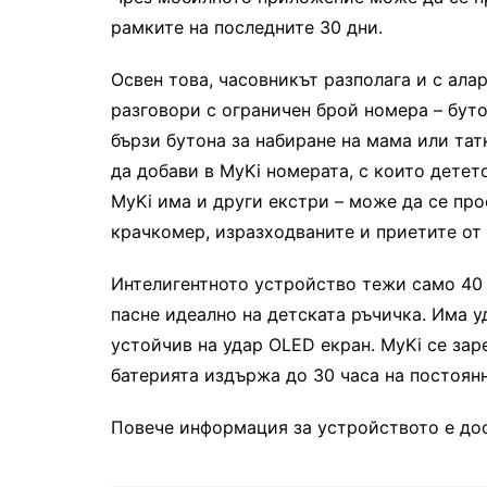
рамките на последните 30 дни.
Освен това, часовникът разполага и с ал
разговори с ограничен брой номера – буто
бързи бутона за набиране на мама или тат
да добави в MyKi номерата, с които детет
MyKi има и други екстри – може да се про
крачкомер, изразходваните и приетите от н
Интелигентното устройство тежи само 40 г
пасне идеално на детската ръчичка. Има у
устойчив на удар OLED екран. MyKi се зар
батерията издържа до 30 часа на постоянн
Повече информация за устройството е дос