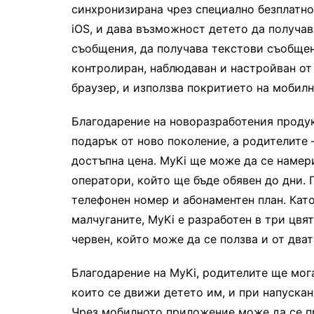
синхронизирана чрез специално безплатно
iOS, и дава възможност детето да получав
съобщения, да получава текстови съобщен
контролиран, наблюдаван и настройван от 
браузер, и използва покритието на мобилн
Благодарение на новоразработения продук
подарък от ново поколение, а родителите
достъпна цена. MyKi ще може да се намер
оператори, който ще бъде обявен до дни. 
телефонен номер и абонаментен план. Като
малчуганите, MyKi е разработен в три цвя
червен, който може да се ползва и от дват
Благодарение на MyKi, родителите ще могат
които се движи детето им, и при напуска
Чрез мобилното приложение може да се п