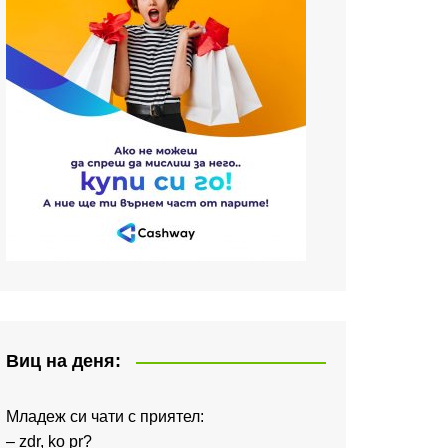
Виц на деня:
Младеж си чати с приятел:
– zdr, ko pr?