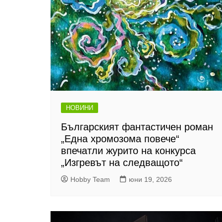
НОВИНИ
Българският фантастичен роман
„Една хромозома повече“
впечатли журито на конкурса
„Изгревът на следващото“
Hobby Team
юни 19, 2026