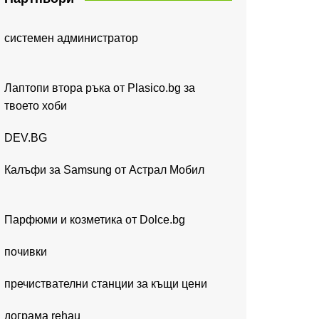
системен администратор
Лаптопи втора ръка от Plasico.bg за
твоето хоби
DEV.BG
Калъфи за Samsung от Астрал Мобил
Парфюми и козметика от Dolce.bg
почивки
пречиствателни станции за къщи цени
дограма rehau