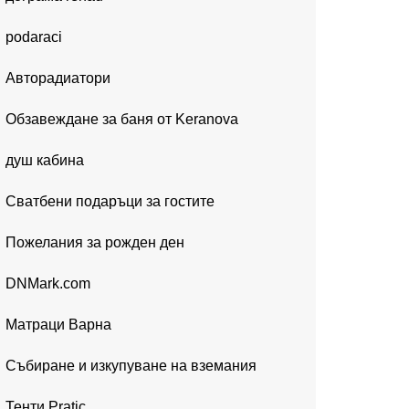
podaraci
Авторадиатори
Обзавеждане за баня от Keranova
душ кабина
Сватбени подаръци за гостите
Пожелания за рожден ден
DNMark.com
Матраци Варна
Събиране и изкупуване на вземания
Тенти Pratic