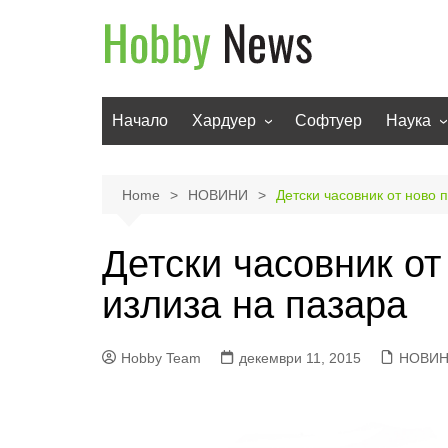
Skip
to
content
Начало
Хардуер
Софтуер
Наука
Мобилни устройства
Техноло
Телевизори
Роботи
Home
НОВИНИ
Детски часовник от ново 
Аудио
Транспо
Детски часовник от
Фото и видео
излиза на пазара
Hobby Team
декември 11, 2015
НОВИ