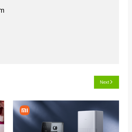
am
Next