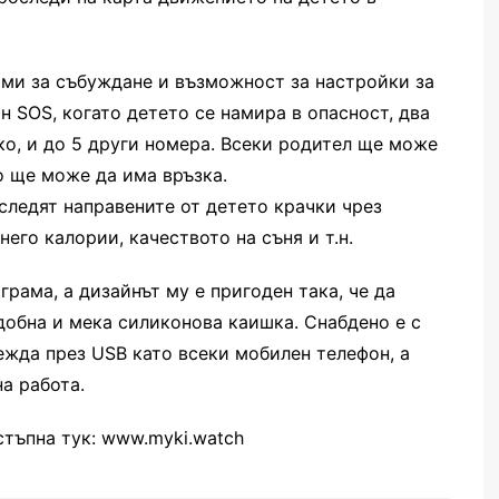
арми за събуждане и възможност за настройки за
н SOS, когато детето се намира в опасност, два
ко, и до 5 други номера. Всеки родител ще може
о ще може да има връзка.
следят направените от детето крачки чрез
его калории, качеството на съня и т.н.
рама, а дизайнът му е пригоден така, че да
добна и мека силиконова каишка. Снабдено е с
ежда през USB като всеки мобилен телефон, а
а работа.
тъпна тук: www.myki.watch