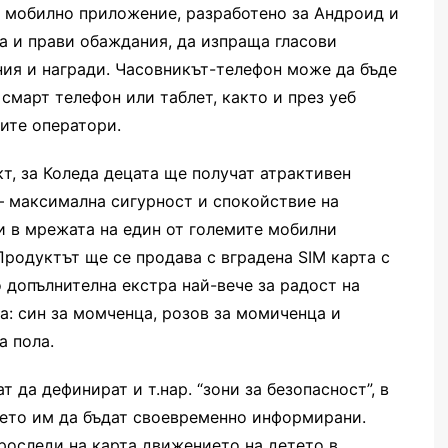
 мобилно приложение, разработено за Андроид и
а и прави обаждания, да изпраща гласови
ия и награди. Часовникът-телефон може да бъде
смарт телефон или таблет, както и през уеб
ите оператори.
т, за Коледа децата ще получат атрактивен
 – максимална сигурност и спокойствие на
и в мрежата на един от големите мобилни
Продуктът ще се продава с вградена SIM карта с
 допълнителна екстра най-вече за радост на
та: син за момченца, розов за момиченца и
а пола.
 да дефинират и т.нар. “зони за безопасност”, в
нето им да бъдат своевременно информирани.
роследи на карта движението на детето в