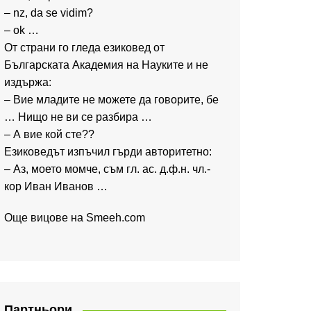
– nz, da se vidim?
– ok …
От страни го гледа езиковед от
Българската Академия на Науките и не
издържа:
– Вие младите не можете да говорите, бе
… Нищо не ви се разбира …
– А вие кой сте??
Езиковедът изпъчил гърди авторитетно:
– Аз, моето момче, съм гл. ас. д.ф.н. чл.-
кор Иван Иванов …
Още вицове на
Smeeh.com
Партньори