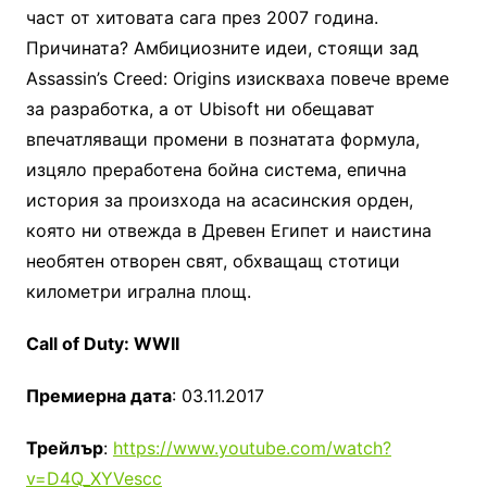
част от хитовата сага през 2007 година.
Причината? Амбициозните идеи, стоящи зад
Assassin’s Creed: Origins изискваха повече време
за разработка, а от Ubisoft ни обещават
впечатляващи промени в познатата формула,
изцяло преработена бойна система, епична
история за произхода на асасинския орден,
която ни отвежда в Древен Египет и наистина
необятен отворен свят, обхващащ стотици
километри игрална площ.
Call of Duty: WWII
Премиерна дата
: 03.11.2017
Трейлър
:
https://www.youtube.com/watch?
v=D4Q_XYVescc