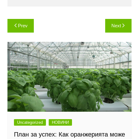
Навигация
Prev
Next
Uncategorized
НОВИНИ
План за успех: Как оранжерията може