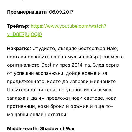
Премиерна дата
: 06.09.2017
Трейлър
:
https://www.youtube.com/watch?
v=D8E7jUjOQi0
Накратко
: Студиото, създало бестселъра Halo,
постави основите на нов мултиплейър феномен с
оригиналното Destiny през 2014-та. След серия
от успешни експанжъни, дойде време и за
продължението, което да изправи милионите
Пазители от цял свят пред нова извънземна
заплаха и да им предложи нови светове, нови
противници, нови брони и оръжия и още по-
мащабни онлайн схватки!
Middle-earth: Shadow of War