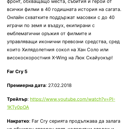
фронт, обхващащо места, събития и герои от
всички филми в 40 годишната история на сагата.
Онлайн схватките поддържат масовки с до 40
играчи по земя и въздух, екипирани с
емблематични оръжия от филмите и
управляващи иконични превозни средства, сред
които Хилядолетния сокол на Хан Соло или
високоскоростния X-Wing на Люк Скайуокър!
Far Cry 5
Премиерна дата
: 27.02.2018
Трейлър
:
https://www.youtube.com/watch?v=PI-
1KTy0pOA
Накратко
: Far Cry серията продължава да залага