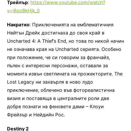
Трейлър
:
https://www.youtube.com/watch?
v=i8qzBkHjk_0
Накратко
: Приключенията на емблематичния
Нейтън Дрейк достигнаха до своя край в
Uncharted 4: A Thief’s End, но това по никой начин
не означава края на Uncharted серията. Особено
при положение, че си говорим за франчайз,
пълен с интересни персонажи, оставали за
момента извън светлината на прожекторите. The
Lost Legacy ни захвърля в ново лудо
приключение, облечено във фотореалистична
визия и поставяща в централните роли две
добре познати на феновете дами – Клоуи
Фрейзър и Нейдийн Рос.
Destiny 2