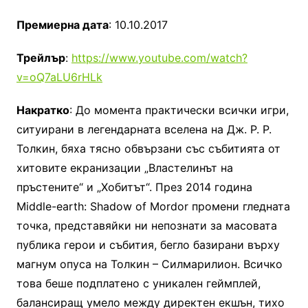
Премиерна дата
: 10.10.2017
Трейлър
:
https://www.youtube.com/watch?
v=oQ7aLU6rHLk
Накратко
: До момента практически всички игри,
ситуирани в легендарната вселена на Дж. Р. Р.
Толкин, бяха тясно обвързани със събитията от
хитовите екранизации „Властелинът на
пръстените“ и „Хобитът“. През 2014 година
Middle-earth: Shadow of Mordor промени гледната
точка, представяйки ни непознати за масовата
публика герои и събития, бегло базирани върху
магнум опуса на Толкин – Силмарилион. Всичко
това беше подплатено с уникален геймплей,
балансиращ умело между директен екшън, тихо