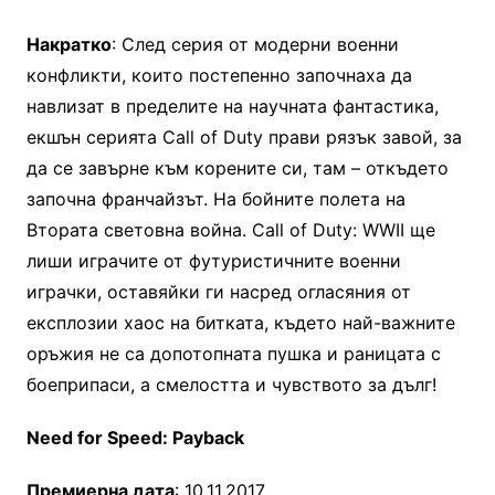
Накратко
: След серия от модерни военни
конфликти, които постепенно започнаха да
навлизат в пределите на научната фантастика,
екшън серията Call of Duty прави рязък завой, за
да се завърне към корените си, там – откъдето
започна франчайзът. На бойните полета на
Втората световна война. Call of Duty: WWII ще
лиши играчите от футуристичните военни
играчки, оставяйки ги насред огласяния от
експлозии хаос на битката, където най-важните
оръжия не са допотопната пушка и раницата с
боеприпаси, а смелостта и чувството за дълг!
Need for Speed: Payback
Премиерна дата
: 10.11.2017