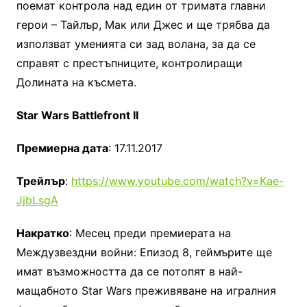
поемат контрола над един от тримата главни
герои – Тайлър, Мак или Джес и ще трябва да
използват уменията си зад волана, за да се
справят с престъпниците, контролиращи
Долината на късмета.
Star Wars Battlefront II
Премиерна дата
: 17.11.2017
Трейлър
:
https://www.youtube.com/watch?v=Kae-
JjbLsgA
Накратко
: Месец преди премиерата на
Междузвездни войни: Епизод 8, геймърите ще
имат възможността да се потопят в най-
мащабното Star Wars преживяване на игралния