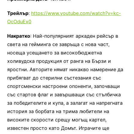
Трейлър
:
https://www.youtube.com/watch?v=kc-
OcOduEx0
Накратко
: Най-популярният аркаден рейсър в
света на гейминга се завръща с нова част,
носеща усещането за високобюджетна
холивудска продукция от ранга на Бързи и
яростни. Авторите нямат никакво намерение да
прибягват до стерилни състезания със
спортсменски настроени опоненти, започващи
със стартов флаг и завършващи със стълбичка
за победителите и купа, а залагат на напрегната
история за борбата на трима любители на
високите скорости срещу могъщ картел,
известен просто като Домът. Играчите ще