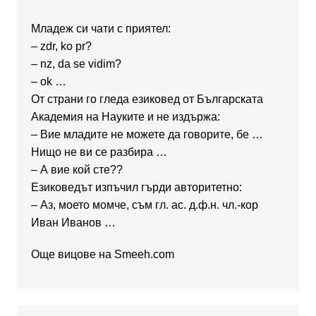
Младеж си чати с приятел:
– zdr, ko pr?
– nz, da se vidim?
– ok …
От страни го гледа езиковед от Българската
Академия на Науките и не издържа:
– Вие младите не можете да говорите, бе …
Нищо не ви се разбира …
– А вие кой сте??
Езиковедът изпъчил гърди авторитетно:
– Аз, моето момче, съм гл. ас. д.ф.н. чл.-кор
Иван Иванов …
Още вицове на
Smeeh.com