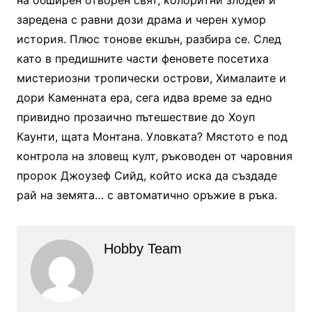
на обширен отворен свят, колоритни злодеи и
заредена с равни дози драма и черен хумор
история. Плюс тонове екшън, разбира се. След
като в предишните части феновете посетиха
мистериозни тропически острови, Хималаите и
дори Каменната ера, сега идва време за едно
привидно прозаично пътешествие до Хоуп
Каунти, щата Монтана. Уловката? Мястото е под
контрола на зловещ култ, ръководен от чаровния
пророк Джоузеф Сийд, който иска да създаде
рай на земята… с автоматично оръжие в ръка.
Hobby Team