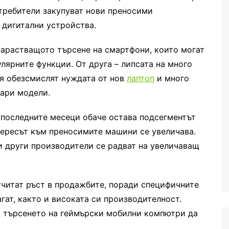
отребители закупуват нови преносими
 дигитални устройства.
 нарастващото търсене на смартфони, които могат
улярните функции. От друга – липсата на много
я обезсмислят нуждата от нов
лаптоп
и много
тари модели.
последните месеци обаче остава подсегментът
тересът към преносимите машини се увеличава.
 и други производители се радват на увеличаващ
тчитат ръст в продажбите, поради специфичните
гат, както и високата си производителност.
в търсенето на геймърски мобилни компютри да