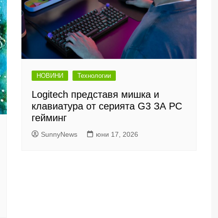
НОВИНИ
Технологии
Logitech представя мишка и
клавиатура от серията G3 ЗА PC
гейминг
SunnyNews
юни 17, 2026