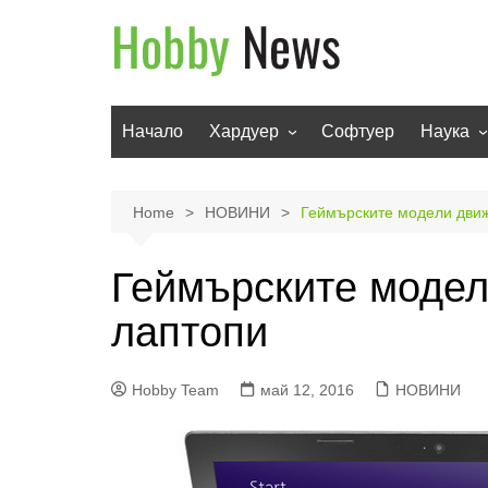
Skip
to
content
Начало
Хардуер
Софтуер
Наука
Мобилни устройства
Техноло
Телевизори
Роботи
Home
НОВИНИ
Геймърските модели движ
Аудио
Транспо
Геймърските модел
Фото и видео
лаптопи
Hobby Team
май 12, 2016
НОВИНИ