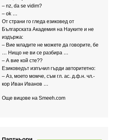
– nz, da se vidim?
– ok …
От страни го гледа езиковед от
Българската Академия на Науките и не
издържа:
– Вие младите не можете да говорите, бе
… Нищо не ви се разбира …
– А вие кой сте??
Езиковедът изпъчил гърди авторитетно:
– Аз, моето момче, съм гл. ас. д.ф.н. чл.-
кор Иван Иванов …
Още вицове на
Smeeh.com
Партньори