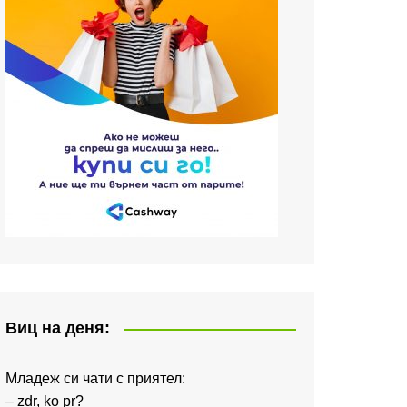
Виц на деня:
Младеж си чати с приятел:
– zdr, ko pr?