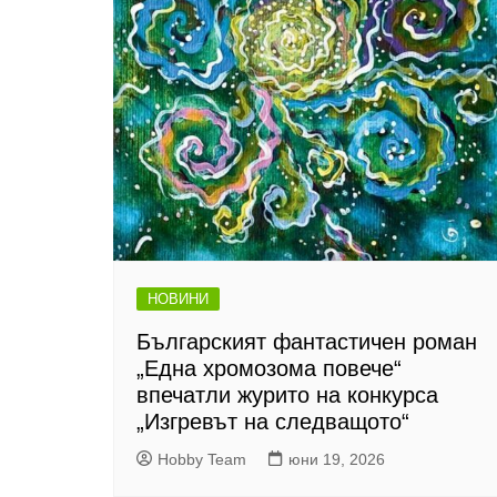
НОВИНИ
Българският фантастичен роман
„Една хромозома повече“
впечатли журито на конкурса
„Изгревът на следващото“
Hobby Team
юни 19, 2026