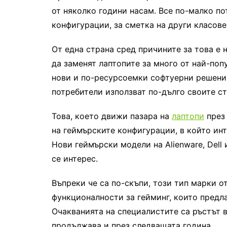
от няколко години насам. Все по-малко п
конфигурации, за сметка на други класове
От една страна сред причините за това е
да заменят лаптопите за много от най-поп
нови и по-ресурсоемки софтуерни решени
потребители използват по-дълго своите с
Това, което движи пазара на
лаптопи
през 
на геймърските конфигурации, в който ин
Нови геймърски модели на Alienware, Dell
се интерес.
Въпреки че са по-скъпи, този тип марки о
функционалности за гейминг, които предла
Очакванията на специалистите са ръстът 
продължава и през следващата година.