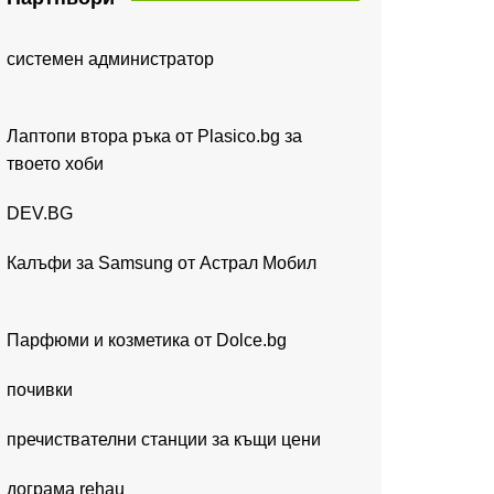
системен администратор
Лаптопи втора ръка от Plasico.bg за
твоето хоби
DEV.BG
Калъфи за Samsung от Астрал Мобил
Парфюми и козметика от Dolce.bg
почивки
пречиствателни станции за къщи цени
дограма rehau