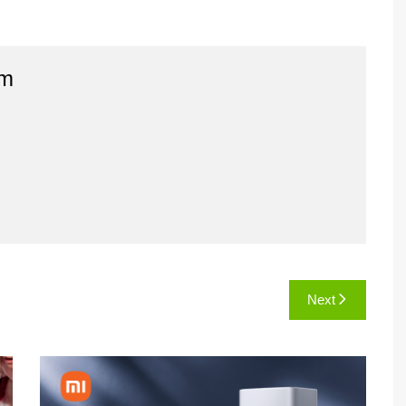
am
Next