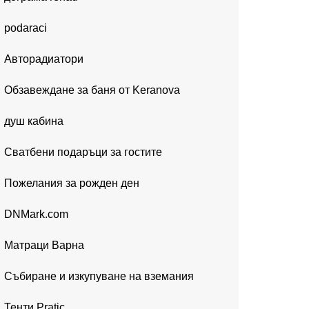
podaraci
Авторадиатори
Обзавеждане за баня от Keranova
душ кабина
Сватбени подаръци за гостите
Пожелания за рожден ден
DNMark.com
Матраци Варна
Събиране и изкупуване на вземания
Тенти Pratic