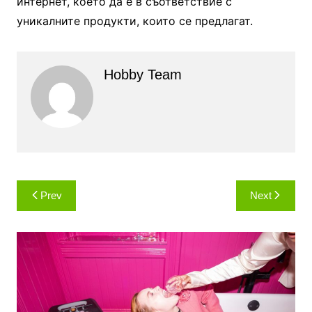
интернет, което да е в съответствие с
уникалните продукти, които се предлагат.
Hobby Team
Навигация
Prev
Next