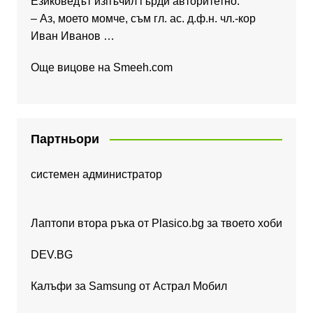
Езиковедът изпъчил гърди авторитетно:
– Аз, моето момче, съм гл. ас. д.ф.н. чл.-кор
Иван Иванов …
Още вицове на
Smeeh.com
Партньори
системен администратор
Лаптопи втора ръка от Plasico.bg за твоето хоби
DEV.BG
Калъфи за Samsung от Астрал Мобил