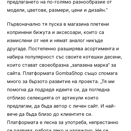
предлагането на по-голямо разнообразие от
модели, цветове, размери, цени и дизайн.“
Първоначално тя пуска в магазина плетени
копринени бижута и аксесоари, които са
измислени от нея и нямат аналог никъде
другаде. Постепенно разширява асортимента и
набира популярност със своите котешки десени,
които стават своеобразна „запазена марка“ за
сайта. Платформата GombaShop също спомага
много за бързото развитие на проекта. „Тя ми
помогна да подредя идеите си, да погледна
отблизо селекцията от артикули които
предлагам, да бъда автор с личен сайт. И най-
вече да бъда близо до клиентите си.
Платформата е лесна за употреба, непрестанно
се развива, работи леко и надеждно. Не се