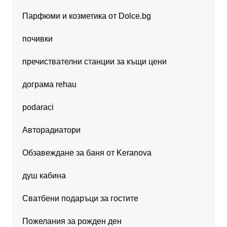
Парфюми и козметика от Dolce.bg
почивки
пречиствателни станции за къщи цени
дограма rehau
podaraci
Авторадиатори
Обзавеждане за баня от Keranova
душ кабина
Сватбени подаръци за гостите
Пожелания за рожден ден