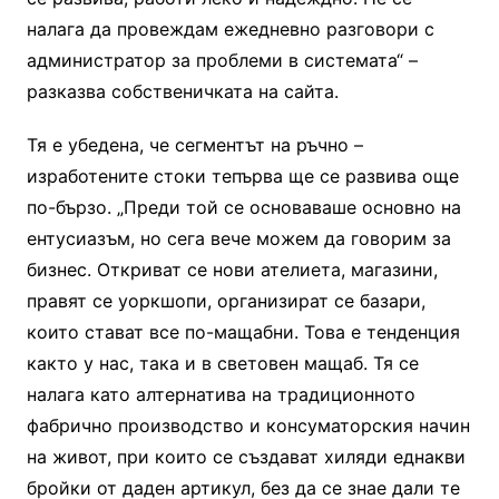
налага да провеждам ежедневно разговори с
администратор за проблеми в системата“ –
разказва собственичката на сайта.
Тя е убедена, че сегментът на ръчно –
изработените стоки тепърва ще се развива още
по-бързо. „Преди той се основаваше основно на
ентусиазъм, но сега вече можем да говорим за
бизнес. Откриват се нови ателиета, магазини,
правят се уоркшопи, организират се базари,
които стават все по-мащабни. Това е тенденция
както у нас, така и в световен мащаб. Тя се
налага като алтернатива на традиционното
фабрично производство и консуматорския начин
на живот, при които се създават хиляди еднакви
бройки от даден артикул, без да се знае дали те