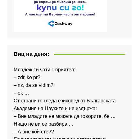
Виц на деня:
Младеж си чати с приятел:
– zdr, ko pr?
– nz, da se vidim?
– ok …
От страни го гледа езиковед от Българската
Академия на Науките и не издържа:
– Вие младите не можете да говорите, бе …
Нищо не ви се разбира …
– А вие кой сте??