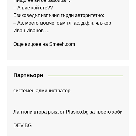
Нищо не ви се разбира …
– А вие кой сте??
Езиковедът изпъчил гърди авторитетно:
– Аз, моето момче, съм гл. ас. д.ф.н. чл.-кор
Иван Иванов …
Още вицове на
Smeeh.com
Партньори
системен администратор
Лаптопи втора ръка от Plasico.bg за твоето хоби
DEV.BG