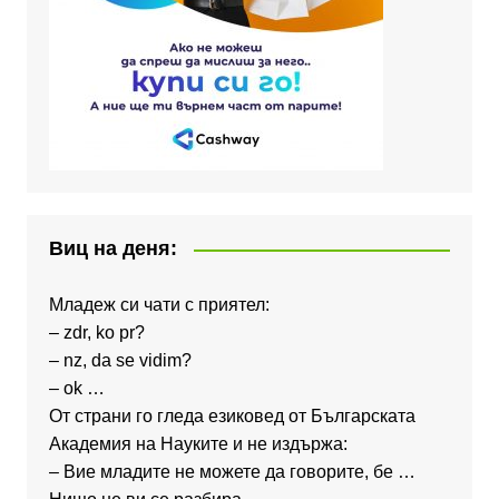
Виц на деня:
Младеж си чати с приятел:
– zdr, ko pr?
– nz, da se vidim?
– ok …
От страни го гледа езиковед от Българската
Академия на Науките и не издържа:
– Вие младите не можете да говорите, бе …