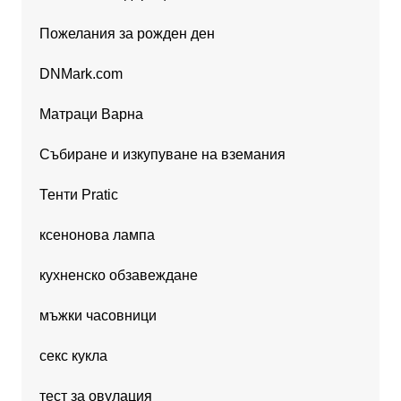
Пожелания за рожден ден
DNMark.com
Матраци Варна
Събиране и изкупуване на вземания
Тенти Pratic
ксенонова лампа
кухненско обзавеждане
мъжки часовници
секс кукла
тест за овулация