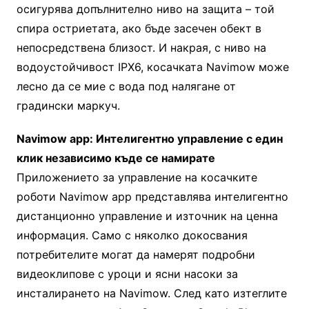
осигурява допълнително ниво на защита – той
спира остриетата, ако бъде засечен обект в
непосредствена близост. И накрая, с ниво на
водоустойчивост IPX6, косачката Navimow може
лесно да се мие с вода под налягане от
градински маркуч.
Navimow app: Интелигентно управление с един
клик независимо къде се намирате
Приложението за управление на косачките
роботи Navimow app представлява интелигентно
дистанционно управление и източник на ценна
информация. Само с няколко докосвания
потребителите могат да намерят подробни
видеоклипове с уроци и ясни насоки за
инсталирането на Navimow. След като изтеглите