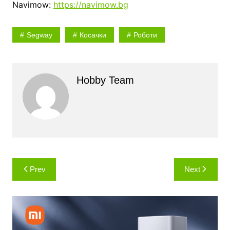
Navimow:
https://navimow.bg
Segway
Косачки
Роботи
Hobby Team
Навигация
Prev
Next