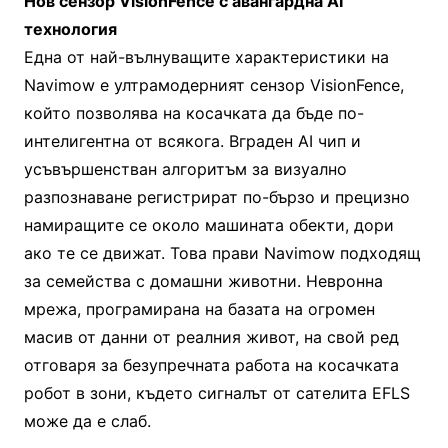
Нов сензор VisionFence с авангардна AI
технология
Една от най-вълнуващите характеристики на
Navimow е ултрамодерният сензор VisionFence,
който позволява на косачката да бъде по-
интелигентна от всякога. Вграден AI чип и
усъвършенстван алгоритъм за визуално
разпознаване регистрират по-бързо и прецизно
намиращите се около машината обекти, дори
ако те се движат. Това прави Navimow подходящ
за семейства с домашни животни. Невронна
мрежа, програмирана на базата на огромен
масив от данни от реалния живот, на свой ред
отговаря за безупречната работа на косачката
робот в зони, където сигналът от сателита EFLS
може да е слаб.