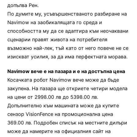
допълва Рен.
По думите му, усъвършенстваното разбиране на
Navimow на заобикалящата го среда и
способността му да се адаптира към неочаквани
сценарии правят живота на потребителя
възможно най-лек, тъй като от него повече не се
изискват усилия, за да има перфектната морава.
Navimow вече е на пазара и е на достъпна цена
Косачката робот Navimow вече може да бъде
закупена. На пазара ще откриете четири модела
на цени от 2998.00 лв до 5398.00 лв.
Допълнително към машината може да купите
сензор VisionFence на промоционална цена
369.00 лв. Подробен списък на местните дилъри
може да намерите на официалния сайт на