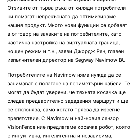
Отзивите от първа ръка от хиляди потребители
ни помагат непрекъснато да оптимизираме
нашия продукт. Много нови функции се добавят
в отговор на заявките на потребителите, като
частична настройка на виртуалната граница,
нощен режим и т.н., заяви Джордж Рен, главен
изпълнителен директор на Segway Navimow BU.
Потребителите на Navimow няма нужда да се
занимават с полагане на периметърни кабели. Те
могат да бъдат уверени, че тяхната косачка ще
следва предварително зададения маршрут и ще
се отклонява, само когато трябва да избегне
препятствие. С Navimow и най-новия сензор
VisionFence ние предлагаме косачка робот, която
е интуитивна, интелигентна и независима,