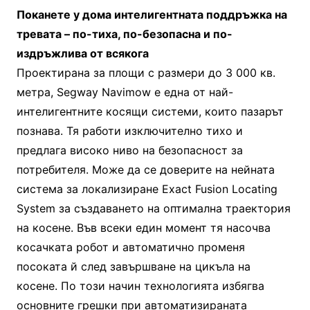
Поканете у дома интелигентната поддръжка на
тревата – по-тиха, по-безопасна и по-
издръжлива от всякога
Проектирана за площи с размери до 3 000 кв.
метра, Segway Navimow е една от най-
интелигентните косящи системи, които пазарът
познава. Тя работи изключително тихо и
предлага високо ниво на безопасност за
потребителя. Може да се доверите на нейната
система за локализиране Exact Fusion Locating
System за създаването на оптимална траектория
на косене. Във всеки един момент тя насочва
косачката робот и автоматично променя
посоката й след завършване на цикъла на
косене. По този начин технологията избягва
основните грешки при автоматизираната