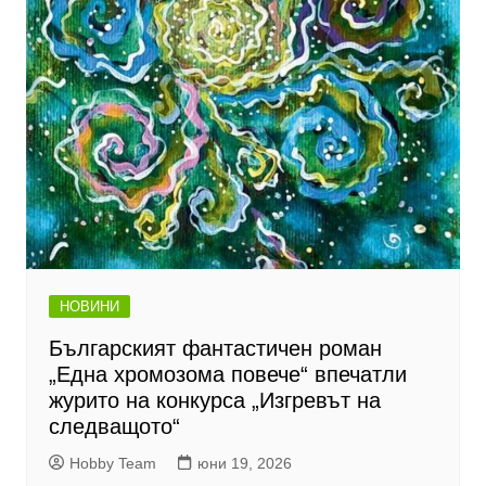
НОВИНИ
Българският фантастичен роман
„Една хромозома повече“ впечатли
журито на конкурса „Изгревът на
следващото“
Hobby Team
юни 19, 2026