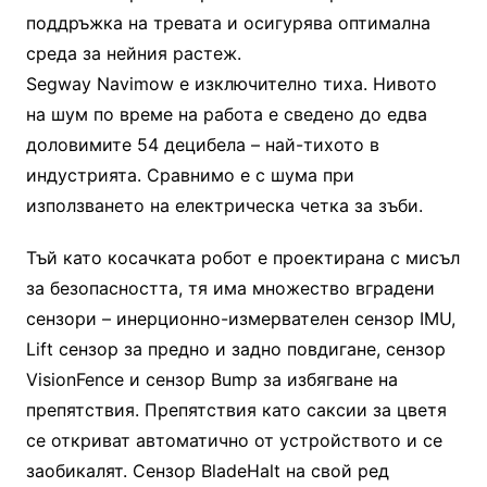
поддръжка на тревата и осигурява оптимална
среда за нейния растеж.
Segway Navimow е изключително тиха. Нивото
на шум по време на работа е сведено до едва
доловимите 54 децибела – най-тихото в
индустрията. Сравнимо е с шума при
използването на електрическа четка за зъби.
Тъй като косачката робот е проектирана с мисъл
за безопасността, тя има множество вградени
сензори – инерционно-измервателен сензор IMU,
Lift сензор за предно и задно повдигане, сензор
VisionFence и сензор Bump за избягване на
препятствия. Препятствия като саксии за цветя
се откриват автоматично от устройството и се
заобикалят. Сензор BladeHalt на свой ред