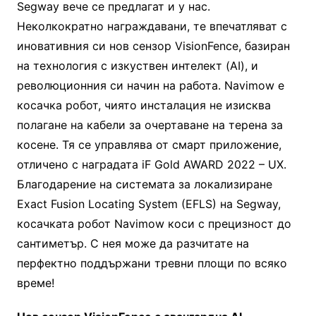
Segway вече се предлагат и у нас.
Неколкократно награждавани, те впечатляват с
иновативния си нов сензор VisionFence, базиран
на технология с изкуствен интелект (AI), и
революционния си начин на работа. Navimow е
косачка робот, чиято инсталация не изисква
полагане на кабели за очертаване на терена за
косене. Тя се управлява от смарт приложение,
отличено с наградата iF Gold AWARD 2022 – UX.
Благодарение на системата за локализиране
Exact Fusion Locating System (EFLS) на Segway,
косачката робот Navimow коси с прецизност до
сантиметър. С нея може да разчитате на
перфектно поддържани тревни площи по всяко
време!