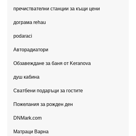
пречиствателни станции за къщи цени
дограма rehau
podaraci
Авторадиатори
Обзавеждане за баня от Keranova
душ кабина
Сватбени подаръци за гостите
Пожелания за рожден ден
DNMark.com
Матраци Варна