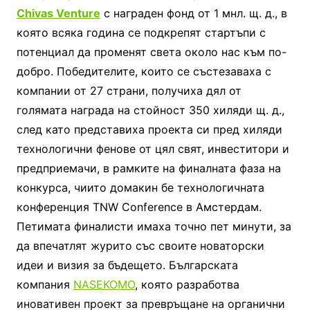
Chivas Venture
с награден фонд от 1 мнл. щ. д., в
която всяка година се подкрепят стартъпи с
потенциал да променят света около нас към по-
добро. Победителите, които се състезаваха с
компании от 27 страни, получиха дял от
голямата награда на стойност 350 хиляди щ. д.,
след като представиха проекта си пред хиляди
технологични фенове от цял свят, инвеститори и
предприемачи, в рамките на финалната фаза на
конкурса, чиито домакин бе технологичната
конференция TNW Conference в Амстердам.
Петимата финалисти имаха точно пет минути, за
да впечатлят журито със своите новаторски
идеи и визия за бъдещето. Българската
компания
NASEKOMO
, която разработва
иновативен проект за превръщане на органични