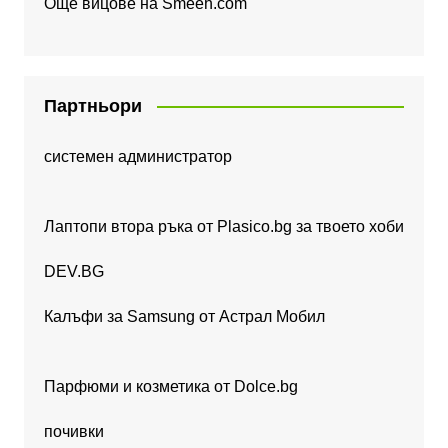
Още вицове на
Smeeh.com
Партньори
системен администратор
Лаптопи втора ръка от Plasico.bg за твоето хоби
DEV.BG
Калъфи за Samsung от Астрал Мобил
Парфюми и козметика от Dolce.bg
почивки