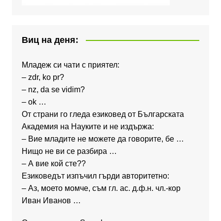
Виц на деня:
Младеж си чати с приятел:
– zdr, ko pr?
– nz, da se vidim?
– ok …
От страни го гледа езиковед от Българската
Академия на Науките и не издържа:
– Вие младите не можете да говорите, бе …
Нищо не ви се разбира …
– А вие кой сте??
Езиковедът изпъчил гърди авторитетно:
– Аз, моето момче, съм гл. ас. д.ф.н. чл.-кор
Иван Иванов …