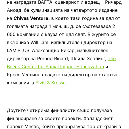
на наградата BAFTA, сценарист и водещ – Ричард
Айоад, бе кулминацията на четвъртото издание
на
Chivas Venture,
в което тази година за дял от
голямата награда 1 млн. щ. д. се състезаваха 2
600 компании с кауза от цял свят. В журито се
включиха Will.i.am, изпълнителен директор на
I.AM.PLUS; Александър Рикар, изпълнителен
директор на Pernod Ricard; Шейла Херлинг,
The
Beeck Center for Social Impact + Innovation
и
Кресе Уеслинг, създател и директор на стартъп
компанията
Elvis & Kresse
.
Другите четирима финалисти също получаха
финансиране за своите проекти. Холандският
проект Mestic, който преобразува тор от крави в