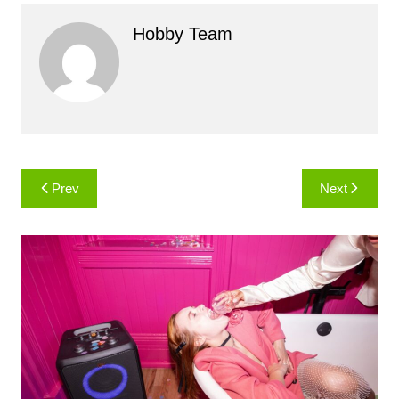
Hobby Team
Навигация
Prev
Next