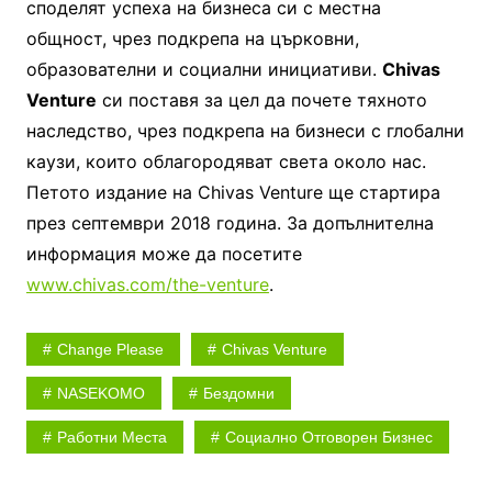
споделят успеха на бизнеса си с местна
общност, чрез подкрепа на църковни,
образователни и социални инициативи.
Chivas
Venture
си поставя за цел да почете тяхното
наследство, чрез подкрепа на бизнеси с глобални
каузи, които облагородяват света около нас.
Петото издание на Chivas Venture ще стартира
през септември 2018 година. За допълнителна
информация може да посетите
www.chivas.com/the-venture
.
Change Please
Chivas Venture
NASEKOMO
Бездомни
Работни Места
Социално Отговорен Бизнес