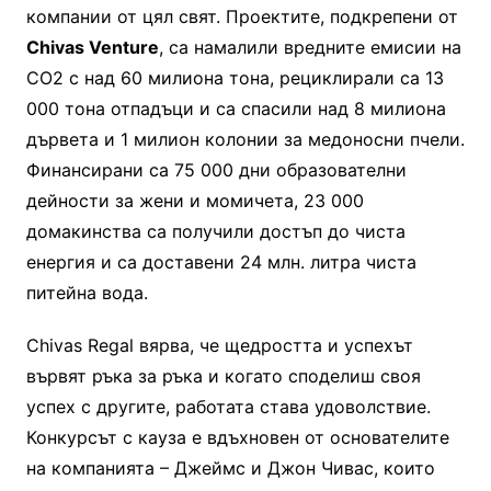
компании от цял свят. Проектите, подкрепени от
Chivas
Venture
, са намалили вредните емисии на
CO2 с над 60 милиона тона, рециклирали са 13
000 тона отпадъци и са спасили над 8 милиона
дървета и 1 милион колонии за медоносни пчели.
Финансирани са 75 000 дни образователни
дейности за жени и момичета, 23 000
домакинства са получили достъп до чиста
енергия и са доставени 24 млн. литра чиста
питейна вода.
Сhivas Regal вярва, че щедростта и успехът
вървят ръка за ръка и когато споделиш своя
успех с другите, работата става удоволствие.
Конкурсът с кауза е вдъхновен от основателите
на компанията – Джеймс и Джон Чивас, които