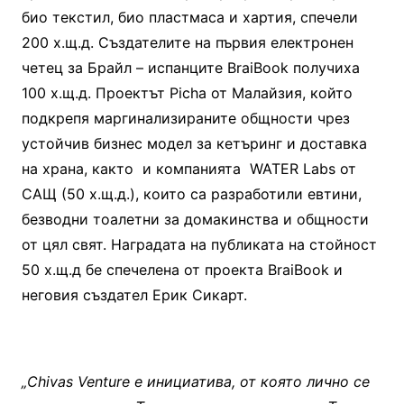
био текстил, био пластмаса и хартия, спечели
200 х.щ.д. Създателите на първия електронен
четец за Брайл – испанците BraiBook получиха
100 х.щ.д. Проектът Picha от Малайзия, който
подкрепя маргинализираните общности чрез
устойчив бизнес модел за кетъринг и доставка
на храна, както и компанията WATER Labs от
САЩ (50 х.щ.д.), които са разработили евтини,
безводни тоалетни за домакинства и общности
от цял свят. Наградата на публиката на стойност
50 х.щ.д бе спечелена от проекта BraiBook и
неговия създател Ерик Сикарт.
„Chivas Venture е инициатива, от която лично се