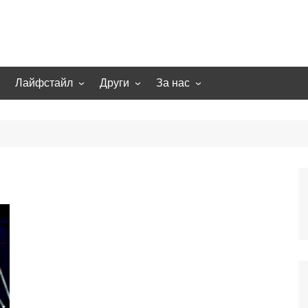
Лайфстайл
Други
За нас
гии
Екстремно
НОВИНИ
Партньори
Игри
СТАТИИ
Контакти
рт
Smart home
Направи си сам
Осветление
Помощна информация
Отопление/климатизация
UFO
Образование
Бизнес