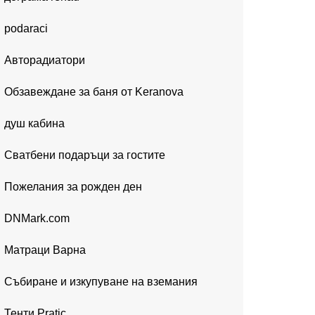
podaraci
Авторадиатори
Обзавеждане за баня от Keranova
душ кабина
Сватбени подаръци за гостите
Пожелания за рожден ден
DNMark.com
Матраци Варна
Събиране и изкупуване на вземания
Тенти Pratic