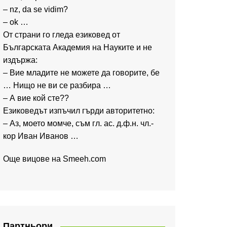
– nz, da se vidim?
– ok …
От страни го гледа езиковед от
Българската Академия на Науките и не
издържа:
– Вие младите не можете да говорите, бе
… Нищо не ви се разбира …
– А вие кой сте??
Езиковедът изпъчил гърди авторитетно:
– Аз, моето момче, съм гл. ас. д.ф.н. чл.-
кор Иван Иванов …
Още вицове на
Smeeh.com
Партньори