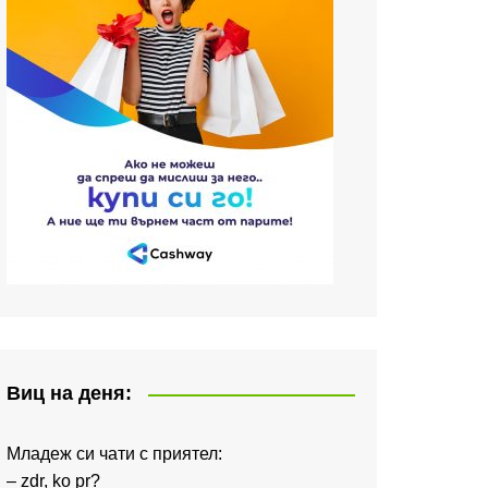
Виц на деня:
Младеж си чати с приятел:
– zdr, ko pr?