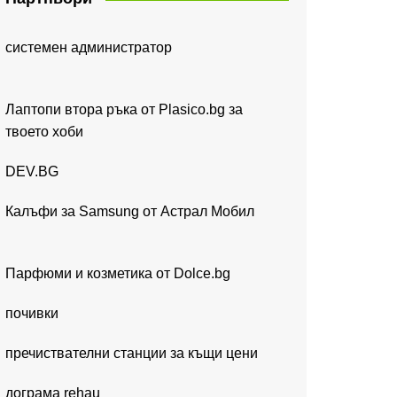
системен администратор
Лаптопи втора ръка от Plasico.bg за
твоето хоби
DEV.BG
Калъфи за Samsung от Астрал Мобил
Парфюми и козметика от Dolce.bg
почивки
пречиствателни станции за къщи цени
дограма rehau