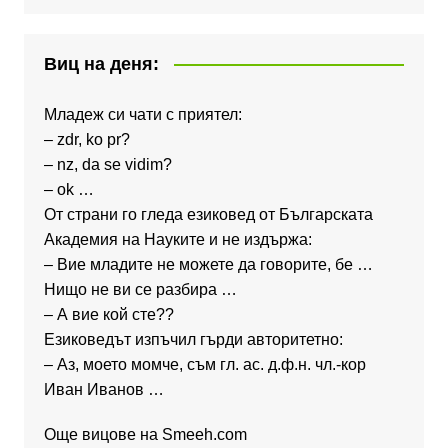
Виц на деня:
Младеж си чати с приятел:
– zdr, ko pr?
– nz, da se vidim?
– ok …
От страни го гледа езиковед от Българската
Академия на Науките и не издържа:
– Вие младите не можете да говорите, бе …
Нищо не ви се разбира …
– А вие кой сте??
Езиковедът изпъчил гърди авторитетно:
– Аз, моето момче, съм гл. ас. д.ф.н. чл.-кор
Иван Иванов …
Още вицове на
Smeeh.com