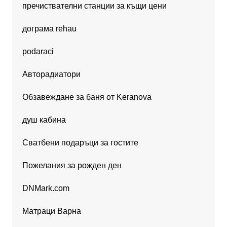
пречиствателни станции за къщи цени
дограма rehau
podaraci
Авторадиатори
Обзавеждане за баня от Keranova
душ кабина
Сватбени подаръци за гостите
Пожелания за рожден ден
DNMark.com
Матраци Варна