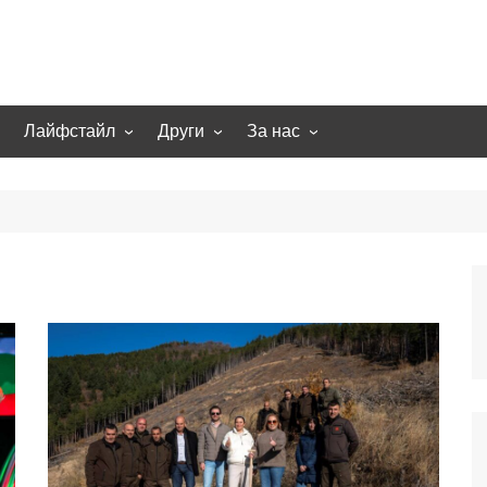
Лайфстайл
Други
За нас
гии
Екстремно
НОВИНИ
Партньори
Игри
СТАТИИ
Контакти
рт
Smart home
Направи си сам
Осветление
Помощна информация
Отопление/климатизация
UFO
Образование
Бизнес