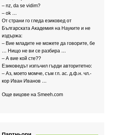
– nz, da se vidim?
– ok …
От страни го гледа езиковед от
Българската Академия на Науките и не
издържа:
– Вие младите не можете да говорите, бе
… Нищо не ви се разбира …
– А вие кой сте??
Езиковедът изпъчил гърди авторитетно:
– Аз, моето момче, съм гл. ас. д.ф.н. чл.-
кор Иван Иванов …
Още вицове на
Smeeh.com
Партньори