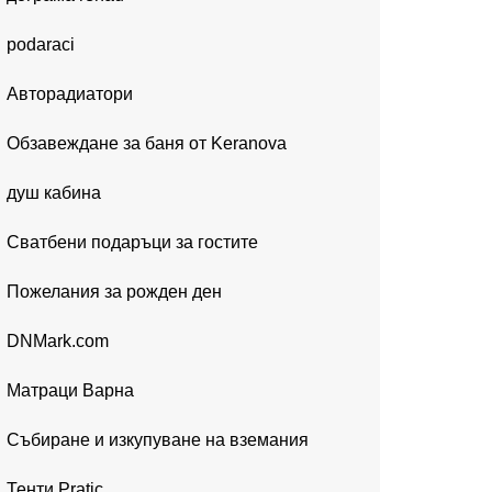
podaraci
Авторадиатори
Обзавеждане за баня от Keranova
душ кабина
Сватбени подаръци за гостите
Пожелания за рожден ден
DNMark.com
Матраци Варна
Събиране и изкупуване на вземания
Тенти Pratic