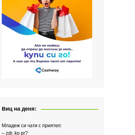
Виц на деня:
Младеж си чати с приятел:
– zdr, ko pr?