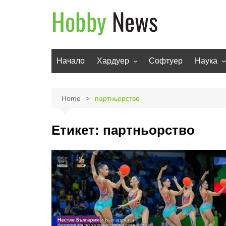
Skip
to
content
Начало
Хардуер
Софтуер
Наука
Мобилни устройства
Техноло
Телевизори
Роботи
Home
партньорство
Аудио
Транспо
Етикет:
партньорство
Фото и видео