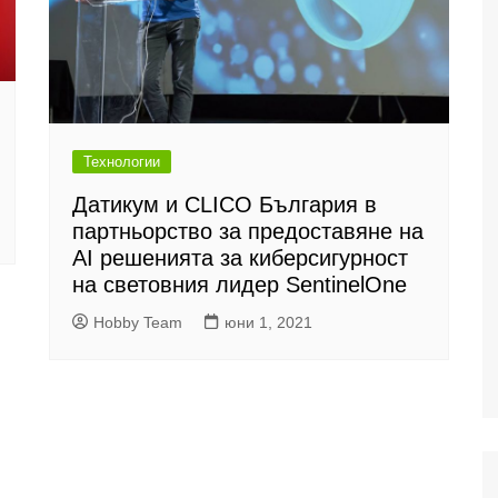
Технологии
Датикум и CLICO България в
партньорство за предоставяне на
AI решенията за киберсигурност
на световния лидер SentinelOne
Hobby Team
юни 1, 2021