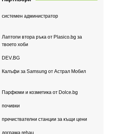
системен администратор
Лаптопи втора ръка от Plasico.bg за
твоето хоби
DEV.BG
Калъфи за Samsung от Астрал Мобил
Парфюми и козметика от Dolce.bg
почивки
пречиствателни станции за къщи цени
дограма rehau