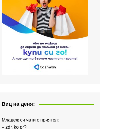
Виц на деня:
Младеж си чати с приятел:
– zdr, ko pr?