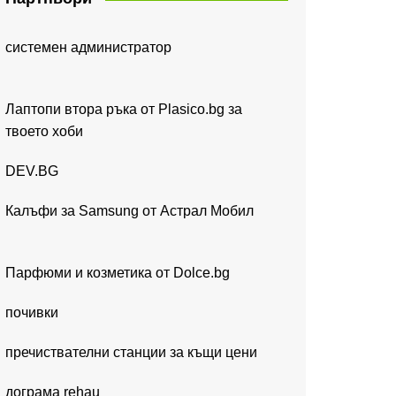
системен администратор
Лаптопи втора ръка от Plasico.bg за
твоето хоби
DEV.BG
Калъфи за Samsung от Астрал Мобил
Парфюми и козметика от Dolce.bg
почивки
пречиствателни станции за къщи цени
дограма rehau