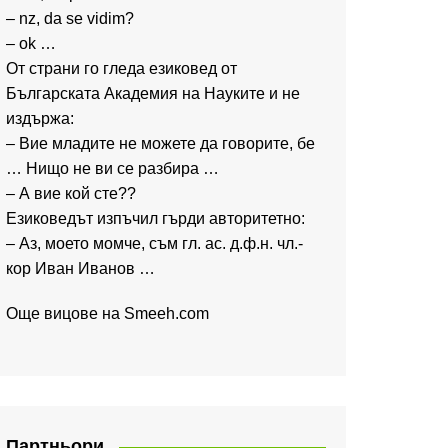
– nz, da se vidim?
– ok …
От страни го гледа езиковед от
Българската Академия на Науките и не
издържа:
– Вие младите не можете да говорите, бе
… Нищо не ви се разбира …
– А вие кой сте??
Езиковедът изпъчил гърди авторитетно:
– Аз, моето момче, съм гл. ас. д.ф.н. чл.-
кор Иван Иванов …
Още вицове на
Smeeh.com
Партньори