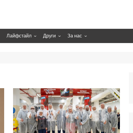
Лайфстайл
Други
За нас
гии
Екстремно
НОВИНИ
Партньори
Игри
СТАТИИ
Контакти
рт
Smart home
Направи си сам
Осветление
Помощна информация
Отопление/климатизация
UFO
Образование
Бизнес