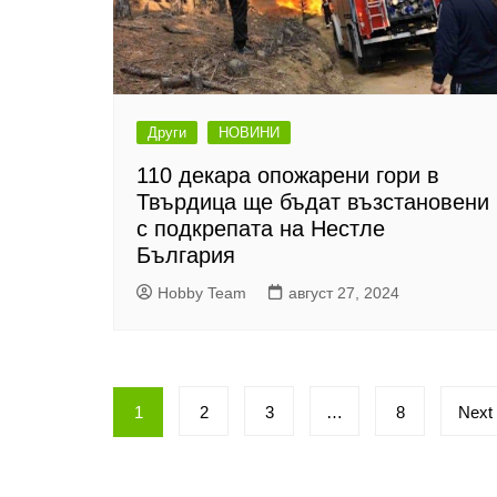
Други
НОВИНИ
110 декара опожарени гори в
Твърдица ще бъдат възстановени
с подкрепата на Нестле
България
Hobby Team
август 27, 2024
Разделяне
1
2
3
…
8
Next
на
публикациите