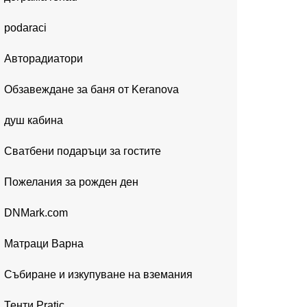
podaraci
Авторадиатори
Обзавеждане за баня от Keranova
душ кабина
Сватбени подаръци за гостите
Пожелания за рожден ден
DNMark.com
Матраци Варна
Събиране и изкупуване на вземания
Тенти Pratic