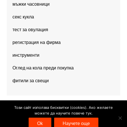
мъжки часовници
секс кукла
тест за овулация
регистрация на фирма
инструменти
Оглед на кола преди покупка
фитили за свещи
Този сайт използва бисквитки (cookies). Ако желаете
можете да научите повече тук.
Copyright © 2026 Hobby News. All rights reserved.
Ok
Научете още