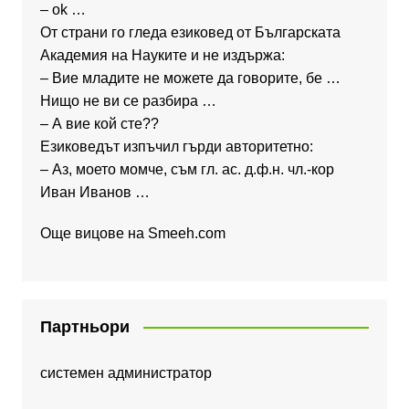
– ok …
От страни го гледа езиковед от Българската
Академия на Науките и не издържа:
– Вие младите не можете да говорите, бе …
Нищо не ви се разбира …
– А вие кой сте??
Езиковедът изпъчил гърди авторитетно:
– Аз, моето момче, съм гл. ас. д.ф.н. чл.-кор
Иван Иванов …
Още вицове на
Smeeh.com
Партньори
системен администратор