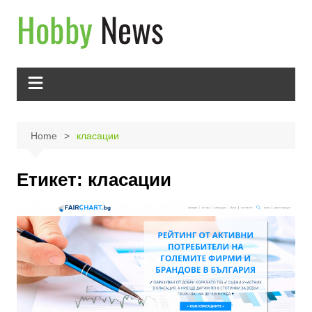
Skip
to
content
Home
класации
Етикет:
класации