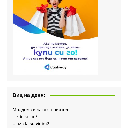
Виц на деня:
Младеж си чати с приятел:
– zdr, ko pr?
– nz, da se vidim?