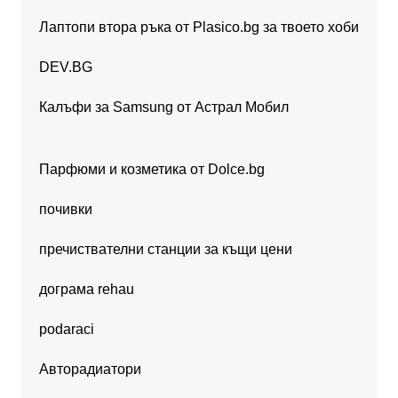
Лаптопи втора ръка от Plasico.bg за твоето хоби
DEV.BG
Калъфи за Samsung от Астрал Мобил
Парфюми и козметика от Dolce.bg
почивки
пречиствателни станции за къщи цени
дограма rehau
podaraci
Авторадиатори