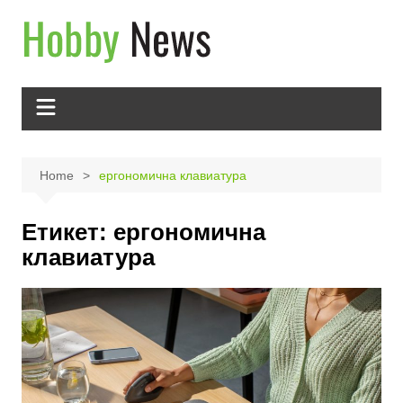
Skip
to
content
Home
ергономична клавиатура
Етикет:
ергономична
клавиатура