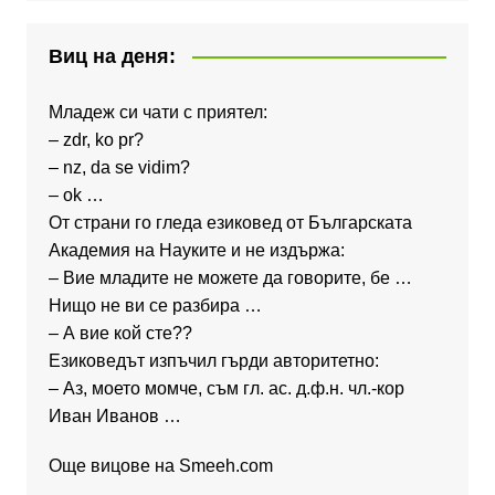
Виц на деня:
Младеж си чати с приятел:
– zdr, ko pr?
– nz, da se vidim?
– ok …
От страни го гледа езиковед от Българската
Академия на Науките и не издържа:
– Вие младите не можете да говорите, бе …
Нищо не ви се разбира …
– А вие кой сте??
Езиковедът изпъчил гърди авторитетно:
– Аз, моето момче, съм гл. ас. д.ф.н. чл.-кор
Иван Иванов …
Още вицове на
Smeeh.com