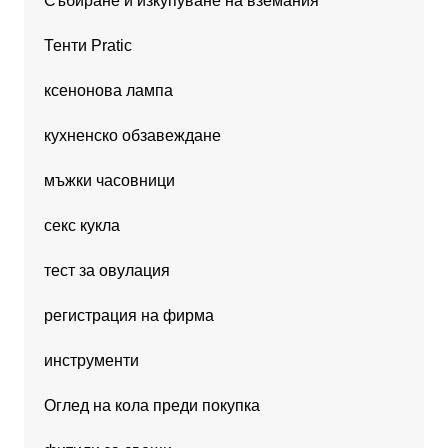
Събиране и изкупуване на вземания
Тенти Pratic
ксенонова лампа
кухненско обзавеждане
мъжки часовници
секс кукла
тест за овулация
регистрация на фирма
инструменти
Оглед на кола преди покупка