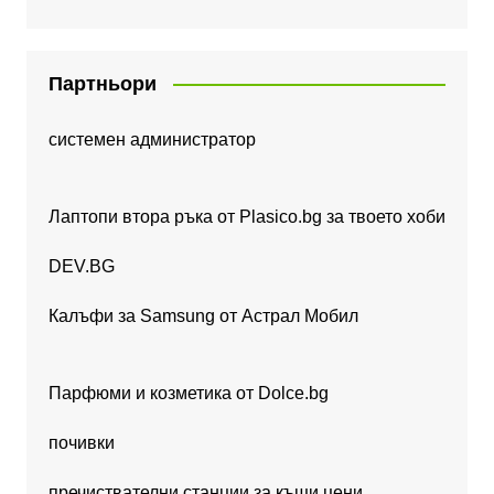
Партньори
системен администратор
Лаптопи втора ръка от Plasico.bg за твоето хоби
DEV.BG
Калъфи за Samsung от Астрал Мобил
Парфюми и козметика от Dolce.bg
почивки
пречиствателни станции за къщи цени