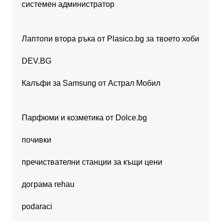
системен администратор
Лаптопи втора ръка от Plasico.bg за твоето хоби
DEV.BG
Калъфи за Samsung от Астрал Мобил
Парфюми и козметика от Dolce.bg
почивки
пречиствателни станции за къщи цени
дограма rehau
podaraci