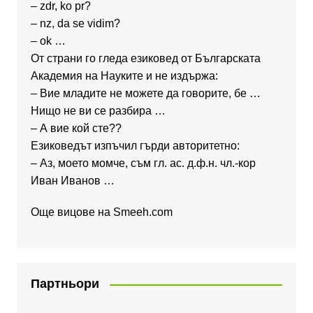
– zdr, ko pr?
– nz, da se vidim?
– ok …
От страни го гледа езиковед от Българската
Академия на Науките и не издържа:
– Вие младите не можете да говорите, бе …
Нищо не ви се разбира …
– А вие кой сте??
Езиковедът изпъчил гърди авторитетно:
– Аз, моето момче, съм гл. ас. д.ф.н. чл.-кор
Иван Иванов …
Още вицове на
Smeeh.com
Партньори