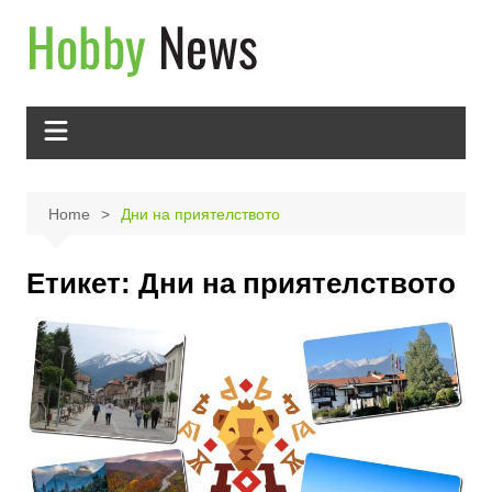
Skip
to
content
Home
Дни на приятелството
Етикет:
Дни на приятелството