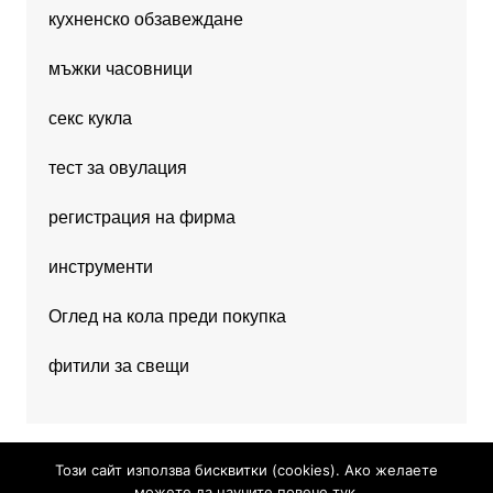
кухненско обзавеждане
мъжки часовници
секс кукла
тест за овулация
регистрация на фирма
инструменти
Оглед на кола преди покупка
фитили за свещи
Този сайт използва бисквитки (cookies). Ако желаете
можете да научите повече тук.