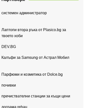
системен администратор
Лаптопи втора ръка от Plasico.bg за
твоето хоби
DEV.BG
Калъфи за Samsung от Астрал Мобил
Парфюми и козметика от Dolce.bg
почивки
пречиствателни станции за къщи цени
дограма rehau