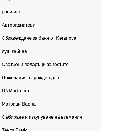
podaraci
Авторадиатори
Обзавеждане за баня от Keranova
душ кабина
Сватбени подаръци за гостите
Пожелания за рожден ден
DNMark.com
Матраци Варна
Събиране и изкупуване на вземания
Тенти Pratic