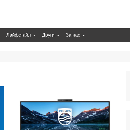
Лайфстайл
Други
За нас
гии
Екстремно
НОВИНИ
Партньори
Игри
СТАТИИ
Контакти
рт
Smart home
Направи си сам
Осветление
Помощна информация
Отопление/климатизация
UFO
Образование
Бизнес