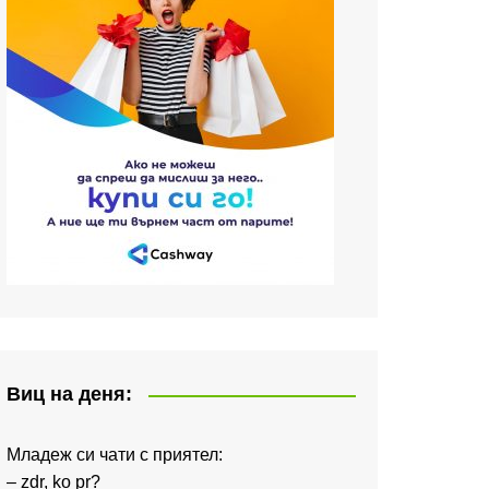
Виц на деня:
Младеж си чати с приятел:
– zdr, ko pr?