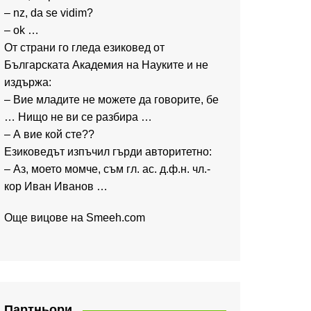
– nz, da se vidim?
– ok …
От страни го гледа езиковед от
Българската Академия на Науките и не
издържа:
– Вие младите не можете да говорите, бе
… Нищо не ви се разбира …
– А вие кой сте??
Езиковедът изпъчил гърди авторитетно:
– Аз, моето момче, съм гл. ас. д.ф.н. чл.-
кор Иван Иванов …
Още вицове на
Smeeh.com
Партньори