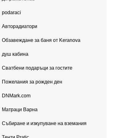
podaraci
Авторадиатори
Обзавеждане за баня от Keranova
душ кабина
Сватбени подаръци за гостите
Пожелания за рожден ден
DNMark.com
Матраци Варна
Събиране и изкупуване на вземания
Тенти Pratic