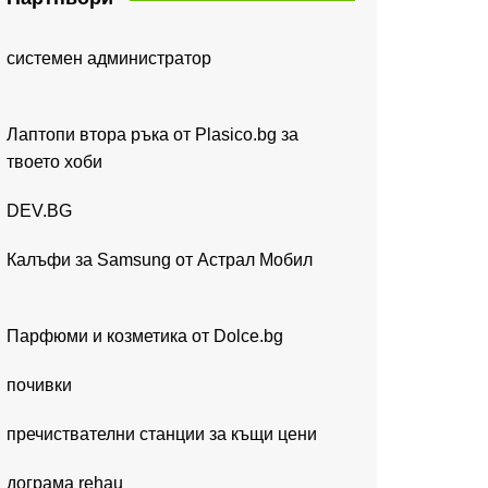
системен администратор
Лаптопи втора ръка от Plasico.bg за
твоето хоби
DEV.BG
Калъфи за Samsung от Астрал Мобил
Парфюми и козметика от Dolce.bg
почивки
пречиствателни станции за къщи цени
дограма rehau