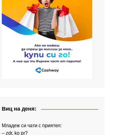
Виц на деня:
Младеж си чати с приятел:
– zdr, ko pr?