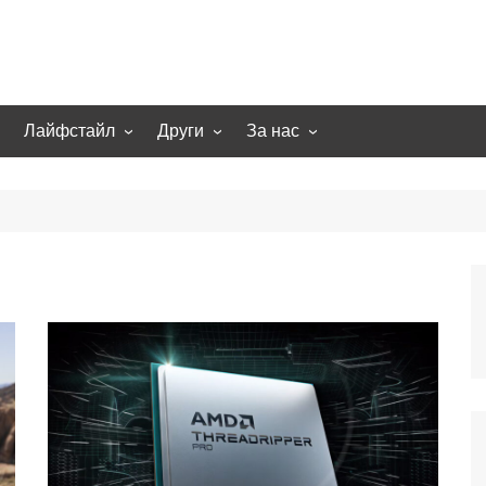
Лайфстайл
Други
За нас
гии
Екстремно
НОВИНИ
Партньори
Игри
СТАТИИ
Контакти
рт
Smart home
Направи си сам
Осветление
Помощна информация
Отопление/климатизация
UFO
Образование
Бизнес