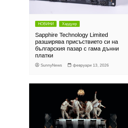
НОВИНИ
Хардуер
Sapphire Technology Limited
разширява присъствието си на
българския пазар с гама дънни
платки
SunnyNews
февруари 13, 2026