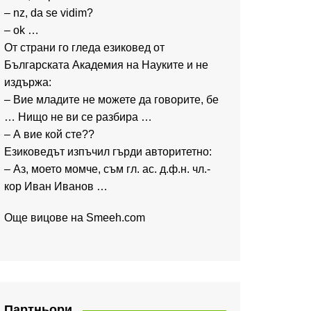
– nz, da se vidim?
– ok …
От страни го гледа езиковед от
Българската Академия на Науките и не
издържа:
– Вие младите не можете да говорите, бе
… Нищо не ви се разбира …
– А вие кой сте??
Езиковедът изпъчил гърди авторитетно:
– Аз, моето момче, съм гл. ас. д.ф.н. чл.-
кор Иван Иванов …
Още вицове на
Smeeh.com
Партньори