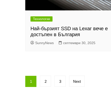
Технологии
Най-бързият SSD на Lexar вече е
достъпен в България
SunnyNews
септември 30, 2025
Разделяне
1
2
3
Next
на
публикациите
на