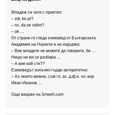
Младеж си чати с приятел:
– zdr, ko pr?
– nz, da se vidim?
– ok …
От страни го гледа езиковед от Българската
Академия на Науките и не издържа:
– Вие младите не можете да говорите, бе …
Нищо не ви се разбира …
– А вие кой сте??
Езиковедът изпъчил гърди авторитетно:
– Аз, моето момче, съм гл. ас. д.ф.н. чл.-кор
Иван Иванов …
Още вицове на
Smeeh.com