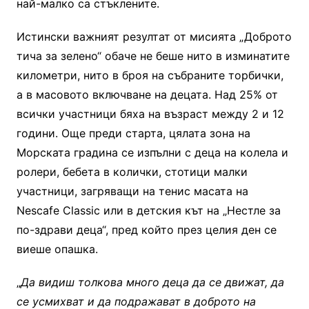
най-малко са стъклените.
Истински важният резултат от мисията „Доброто
тича за зелено“ обаче не беше нито в изминатите
километри, нито в броя на събраните торбички,
а в масовото включване на децата. Над 25% от
всички участници бяха на възраст между 2 и 12
години. Още преди старта, цялата зона на
Морската градина се изпълни с деца на колела и
ролери, бебета в колички, стотици малки
участници, загряващи на тенис масата на
Nescafe Classic или в детския кът на „Нестле за
по-здрави деца“, пред който през целия ден се
виеше опашка.
„
Да видиш толкова много деца да се движат, да
се усмихват и да подражават в доброто на