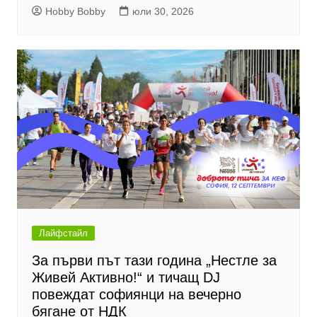
Hobby Bobby
юли 30, 2026
Лайфстайл
За първи път тази година „Нестле за
Живей Активно!“ и тичащ DJ
повеждат софиянци на вечерно
бягане от НДК