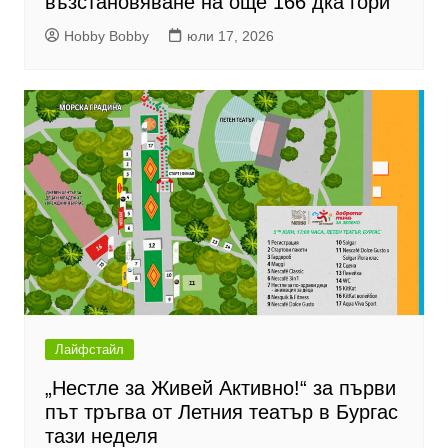
възстановяване на още 166 дка гори
Hobby Bobby
юли 17, 2026
Лайфстайл
„Нестле за Живей Активно!“ за първи
път тръгва от Летния театър в Бургас
тази неделя