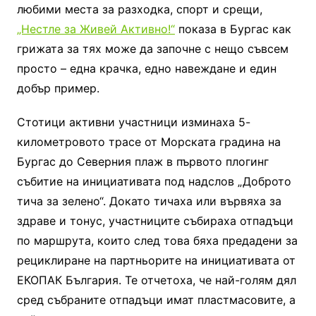
любими места за разходка, спорт и срещи,
„Нестле за Живей Активно!“
показа в Бургас как
грижата за тях може да започне с нещо съвсем
просто – една крачка, едно навеждане и един
добър пример.
Стотици активни участници изминаха 5-
километровото трасе от Морската градина на
Бургас до Северния плаж в първото плогинг
събитие на инициативата под надслов „Доброто
тича за зелено“. Докато тичаха или вървяха за
здраве и тонус, участниците събираха отпадъци
по маршрута, които след това бяха предадени за
рециклиране на партньорите на инициативата от
ЕКОПАК България. Те отчетоха, че най-голям дял
сред събраните отпадъци имат пластмасовите, а