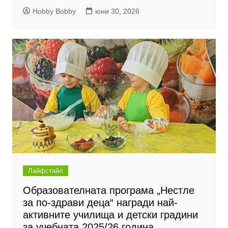
Hobby Bobby
юни 30, 2026
Лайфстайл
Образователната програма „Нестле
за по-здрави деца“ награди най-
активните училища и детски градини
за учебната 2025/26 година