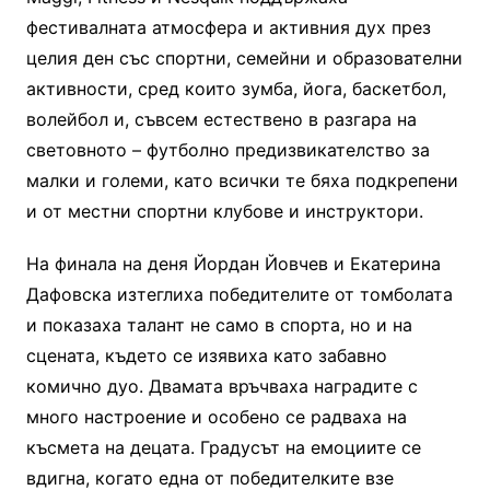
фестивалната атмосфера и активния дух през
целия ден със спортни, семейни и образователни
активности, сред които зумба, йога, баскетбол,
волейбол и, съвсем естествено в разгара на
световното – футболно предизвикателство за
малки и големи, като всички те бяха подкрепени
и от местни спортни клубове и инструктори.
На финала на деня Йордан Йовчев и Екатерина
Дафовска изтеглиха победителите от томболата
и показаха талант не само в спорта, но и на
сцената, където се изявиха като забавно
комично дуо. Двамата връчваха наградите с
много настроение и особено се радваха на
късмета на децата. Градусът на емоциите се
вдигна, когато една от победителките взе