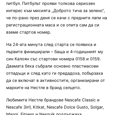
питбул. Питбулът прояви толкова сериозен
интерес към мисията „Доброто тича за зелено“,
че по-рано през деня се качи с предните лапи на
регистрационната маса и се опита сам да си
вземе стартов номер.
На 24-ата минута след старта се появиха и
първите финиширали – баща и 4-годишният му
син Калоян със стартови номера 0158 и 0159.
Двамата бяха събрали основно пластмасови
отпадъци и след като ги предадоха, побързаха
да се включат в активностите, организирани от
марките на Нестле в бранд селцето.
Любимите Нестле брандове Nescafe Classic и
Nescafe 3in1, Kitkat, Nescafe Dolce Gusto, Solgar,
Maggi, Fitness и Nesquik поддържаха