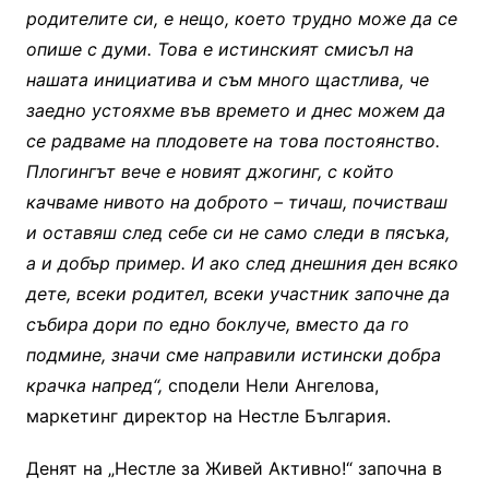
родителите си, е нещо, което трудно може да се
опише с думи. Това е истинският смисъл на
нашата инициатива и съм много щастлива, че
заедно устояхме във времето и днес можем да
се радваме на плодовете на това постоянство.
Плогингът вече е новият джогинг, с който
качваме нивото на доброто – тичаш, почистваш
и оставяш след себе си не само следи в пясъка,
а и добър пример. И ако след днешния ден всяко
дете, всеки родител, всеки участник започне да
събира дори по едно боклуче, вместо да го
подмине, значи сме направили истински добра
крачка напред“,
сподели Нели Ангелова,
маркетинг директор на Нестле България.
Денят на „Нестле за Живей Активно!“ започна в