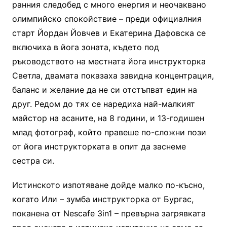
ранния следобед с много енергия и неочаквано
олимпийско спокойствие – преди официалния
старт Йордан Йовчев и Екатерина Дафовска се
включиха в йога зоната, където под
ръководството на местната йога инструкторка
Светла, двамата показаха завидна концентрация,
баланс и желание да не си отстъпват един на
друг. Редом до тях се наредиха най-малкият
майстор на асаните, на 8 години, и 13-годишен
млад фотограф, който правеше по-сложни пози
от йога инструкторката в опит да заснеме
сестра си.
Истинското изпотяване дойде малко по-късно,
когато Или – зумба инструкторка от Бургас,
поканена от Nescafe 3in1 – превърна загрявката