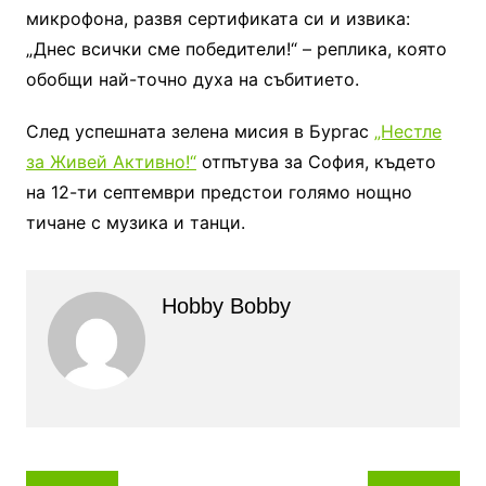
микрофона, развя сертификата си и извика:
„Днес всички сме победители!“ – реплика, която
обобщи най-точно духа на събитието.
След успешната зелена мисия в Бургас
„Нестле
за Живей Активно!“
отпътува за София, където
на 12-ти септември предстои голямо нощно
тичане с музика и танци.
Hobby Bobby
Навигация