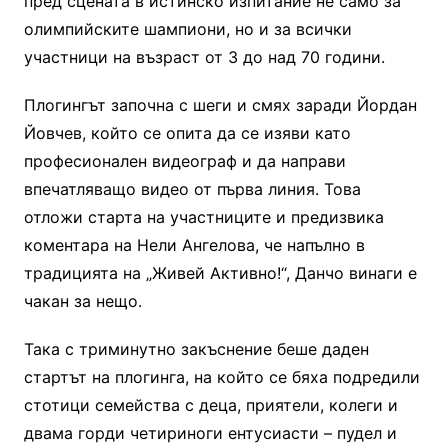
пред сцената в истинско изпитание не само за
олимпийските шампиони, но и за всички
участници на възраст от 3 до над 70 години.
Плогингът започна с шеги и смях заради Йордан
Йовчев, който се опита да се изяви като
професионален видеограф и да направи
впечатляващо видео от първа линия. Това
отложи старта на участниците и предизвика
коментара на Нели Ангелова, че напълно в
традицията на „Живей Активно!“, Данчо винаги е
чакан за нещо.
Така с триминутно закъснение беше даден
стартът на плогинга, на който се бяха подредили
стотици семейства с деца, приятели, колеги и
двама горди четириноги ентусиасти – пудел и