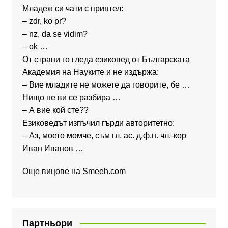
Младеж си чати с приятел:
– zdr, ko pr?
– nz, da se vidim?
– ok …
От страни го гледа езиковед от Българската
Академия на Науките и не издържа:
– Вие младите не можете да говорите, бе …
Нищо не ви се разбира …
– А вие кой сте??
Езиковедът изпъчил гърди авторитетно:
– Аз, моето момче, съм гл. ас. д.ф.н. чл.-кор
Иван Иванов …
Още вицове на
Smeeh.com
Партньори